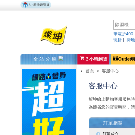
筆電折400
現折
|
掃地
全站分類
３小時到貨
Outlet
首頁
>
客服中心
客服中心
燦坤線上購物客服服務時間為週一
為節省您的寶貴時間，
訂單相關
訂單成立