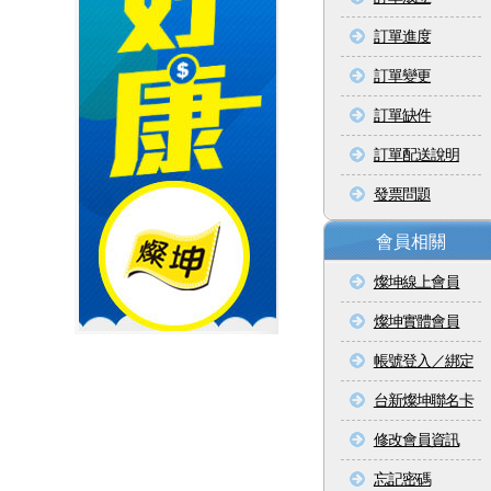
訂單進度
訂單變更
訂單缺件
訂單配送說明
發票問題
會員相關
燦坤線上會員
燦坤實體會員
帳號登入／綁定
台新燦坤聯名卡
修改會員資訊
忘記密碼