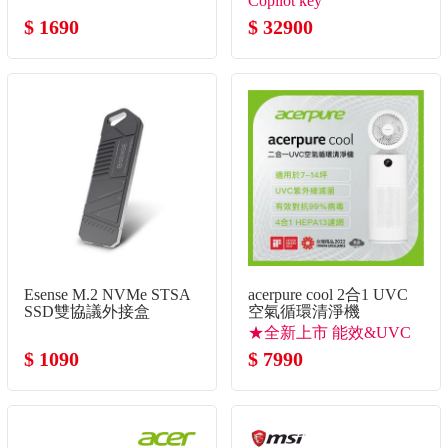
Copilot key
SSD/W11P)
$ 1690
$ 32900
Esense M.2 NVMe STSA
acerpure cool 2合1 UVC
SSD雙協議外接盒
空氣循環清淨機
★全新上市 能效&UVC
$ 1090
滅菌升級 ★
$ 7990