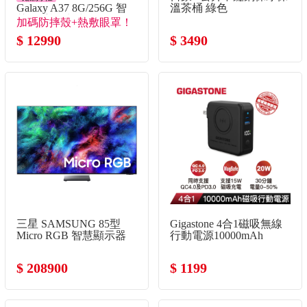
Galaxy A37 8G/256G 智
溫茶桶 綠色
慧型手機 水洗綠
加碼防摔殼+熱敷眼罩！
$ 12990
$ 3490
三星 SAMSUNG 85型
Gigastone 4合1磁吸無線
Micro RGB 智慧顯示器
行動電源10000mAh
$ 208900
$ 1199