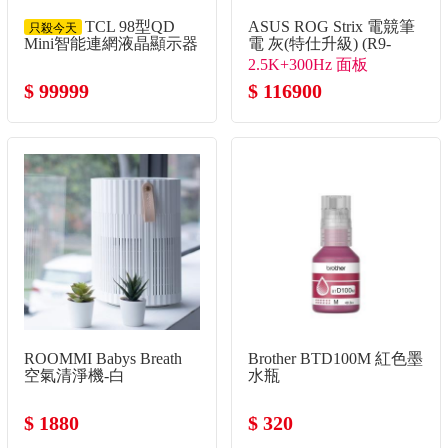
TCL 98型QD
ASUS ROG Strix 電競筆
只殺今天
Mini智能連網液晶顯示器
電 灰(特仕升級) (R9-
8940HX/16G+32G/1TB+2TB
2.5K+300Hz 面板
SSD/RTX5080)
$ 99999
$ 116900
ROOMMI Babys Breath
Brother BTD100M 紅色墨
空氣清淨機-白
水瓶
$ 1880
$ 320