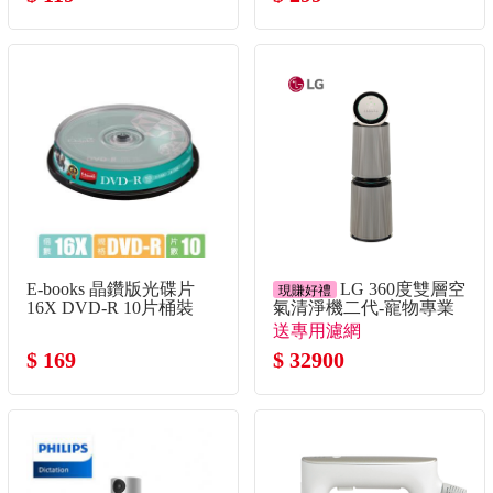
E-books 晶鑽版光碟片
LG 360度雙層空
現賺好禮
16X DVD-R 10片桶裝
氣清淨機二代-寵物專業
版
送專用濾網
$ 169
$ 32900