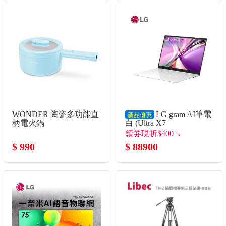
WONDER 陶瓷多功能直
LG gram AI筆電
新品優惠
柄電火鍋
白 (Ultra X7
358H/32G/1TB
領券現折$400↘
SSD/Win11)
$ 990
$ 88900