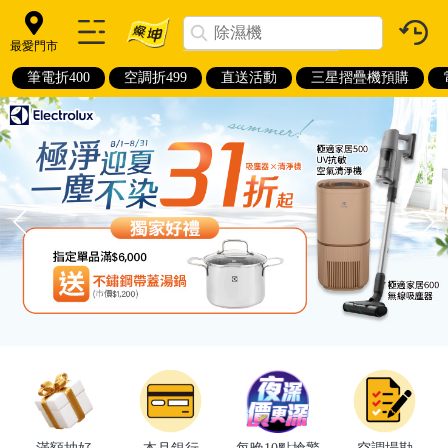
最愛門市
筆電折400
空調折499
直送活動
三星摺疊機預購