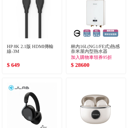
HP 8K 2.1版 HDMI傳輸
林內16L(NG1/FE式)熱感
線-3M
奈米屋內型熱水器
加入購物車領券95折
$ 649
↘(數量有限
$ 28600