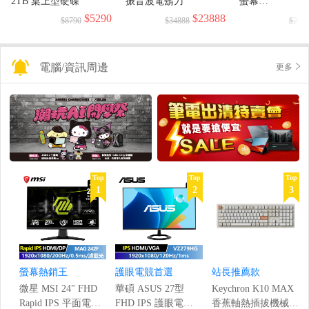
2TB 桌上型硬碟
振音波電鬍刀
螢幕
(1920x1080/144H
$5290
$23888
$8790
$34888
$299
電腦/資訊周邊
更多
Top
Top
Top
1
2
3
螢幕熱銷王
護眼電競首選
站長推薦款
微星 MSI 24" FHD
華碩 ASUS 27型
Keychron K10 MAX
Rapid IPS 平面電競
FHD IPS 護眼電競
香蕉軸熱插拔機械鍵