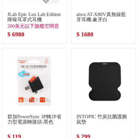
JLab Epic Lux Lab Edition
aiwa AT-X80V真無線藍
降噪耳罩式耳機
牙耳機-象牙白
200美元以下旗艦空間音
訊耳罩式
$ 6980
$ 1680
群加PowerSync 3P轉2P省
INTOPIC 竹炭抗菌護腕
力型電源轉接頭-黑色
鼠墊
$ 119
$ 299