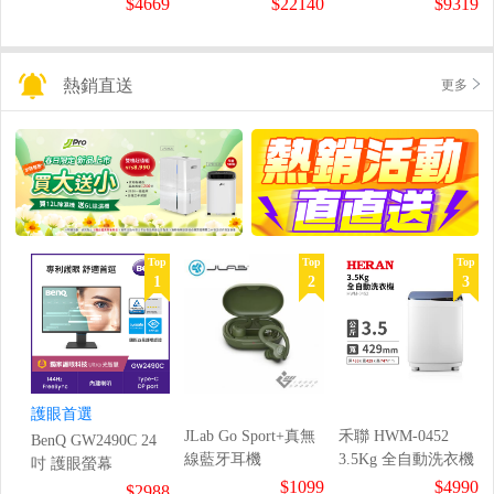
$4669
$22140
$9319
熱銷直送
更多
Top
Top
Top
1
2
3
護眼首選
JLab Go Sport+真無
禾聯 HWM-0452
BenQ GW2490C 24
線藍牙耳機
3.5Kg 全自動洗衣機
吋 護眼螢幕
$1099
$4990
$2988