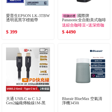
愛普生EPSON LK-3TBW
國際牌
現賺好禮
透明底黑字標籤帶
Panasonic全自動美式咖啡
機
送綜合咖啡豆+送深焙咖
$ 399
啡豆
$ 4490
大通 USB-C to C 3.2
Blueair BlueMax 空氣清
Gen2編織傳輸線1M-黑
淨機3450i