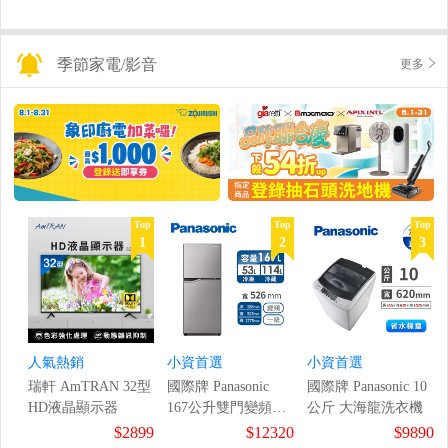
季節家電/影音
更多
Top
Top
Top
1
2
3
人氣熱銷
小資首選
小資首選
瑞軒 AmTRAN 32型
國際牌 Panasonic
國際牌 Panasonic 10
HD液晶顯示器
167公升雙門變頻冰
公斤 大海龍洗衣機
箱
$2899
$12320
$9890