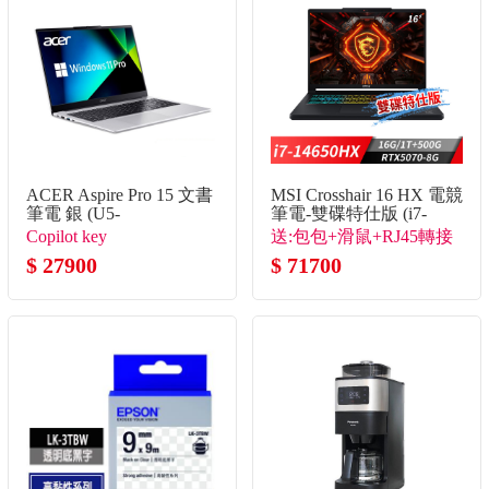
ACER Aspire Pro 15 文書
MSI Crosshair 16 HX 電競
筆電 銀 (U5-
筆電-雙碟特仕版 (i7-
125H/8G+8G/512G
14650HX/16G/1T+500G/RTX
Copilot key
送:包包+滑鼠+RJ45轉接
SSD/W11P)
8G/Win11)
$ 27900
線+隨行杯
$ 71700