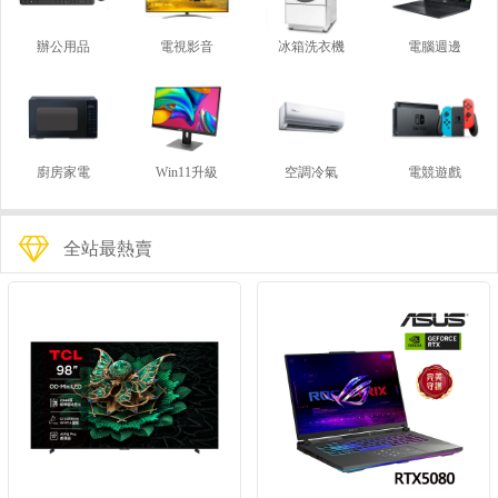
辦公用品
電視影音
冰箱洗衣機
電腦週邊
廚房家電
Win11升級
空調冷氣
電競遊戲
全站最熱賣