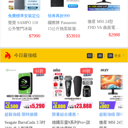
免費標準安裝定位
領券再折999
微星 MSI 24型
聲寶 SAMPO 118
國際牌 Panasonic
FHD VA 曲面電競
公升雙門冰箱
15公斤熱泵除濕式
螢幕
$2988
滾筒洗衣機
8
$7990
$53910
(1920x1080/240Hz/1ms
今日最強檔
:
:
03
46
07
更多
61折
69折
超殺強檔 限時搶購
限量組合優惠！
超殺強檔 限時
Seagate BarraCuda 3.5吋
德國百靈9系列Pro+諧
微星 MSI 24型 