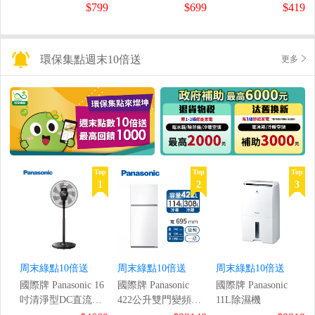
鼠組
$799
$699
$419
環保集點週末10倍送
更多
Top
Top
Top
1
2
3
周末綠點10倍送
周末綠點10倍送
周末綠點10倍送
國際牌 Panasonic 16
國際牌 Panasonic
國際牌 Panasonic
吋清淨型DC直流風
422公升雙門變頻冰
11L除濕機
扇
箱