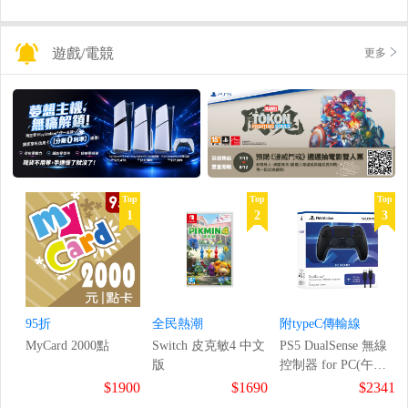
遊戲/電競
更多
Top
Top
Top
1
2
3
95折
全民熱潮
附typeC傳輸線
MyCard 2000點
Switch 皮克敏4 中文
PS5 DualSense 無線
版
控制器 for PC(午夜
黑)
$1900
$1690
$2341