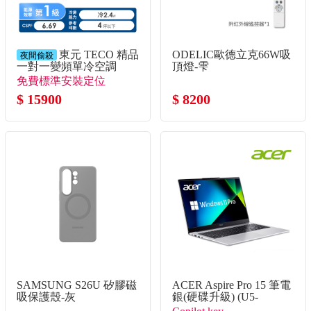
東元 TECO 精品
ODELIC歐德立克66W吸
夜間偷殺
一對一變頻單冷空調
頂燈-雫
免費標準安裝定位
$ 15900
$ 8200
SAMSUNG S26U 矽膠磁
ACER Aspire Pro 15 筆電
吸保護殼-灰
銀(硬碟升級) (U5-
125H/8G+8G/512G+1TB