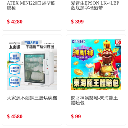
ATEX MINI220口袋型筋
愛普生EPSON LK-4LBP
膜槍
藍底黑字標籤帶
$ 4280
$ 399
大家源不鏽鋼三層烘碗機
辣財神娛樂城-東海龍王
體驗包
$ 4580
$ 99