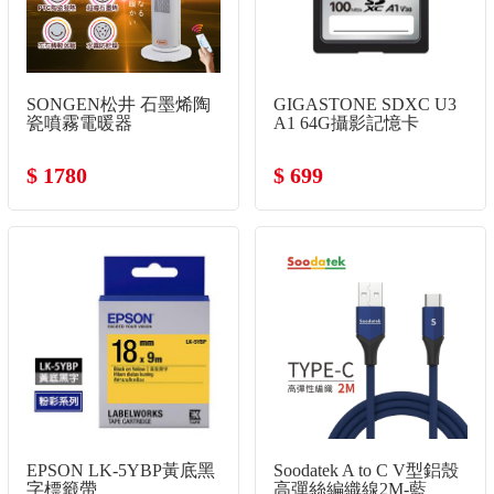
SONGEN松井 石墨烯陶
GIGASTONE SDXC U3
瓷噴霧電暖器
A1 64G攝影記憶卡
$ 1780
$ 699
EPSON LK-5YBP黃底黑
Soodatek A to C V型鋁殼
字標籤帶
高彈絲編織線2M-藍