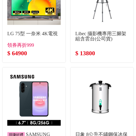
LG 75型 一奈米 4K電視
Libec 攝影機專用三腳架
組含雲台(公司貨)
領券再折999
$ 64900
$ 13800
SAMSUNG
日象 8公升不鏽鋼保冰保
現賺好禮