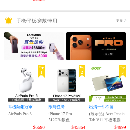
手機/平板/穿戴/車用
更多
Top
Top
Top
1
2
3
耳機熱銷冠軍
限時狂降
出清一件不留
AirPods Pro 3
iPhone 17 Pro
(展示品) Acer Iconia
512GB-銀色
Tab V11 平板電腦
$6690
$45864
$4999