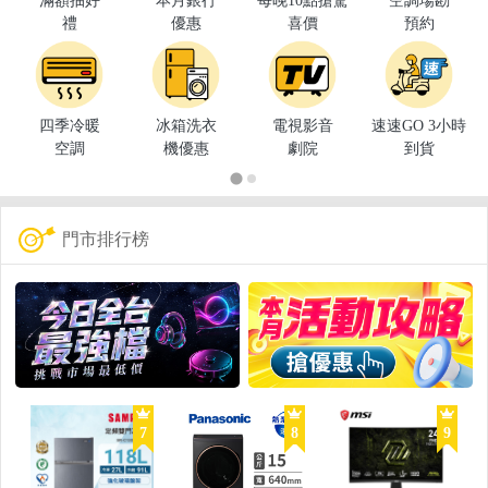
滿額抽好
本月銀行
每晚10點搶驚
空調場勘
禮
優惠
喜價
預約
四季冷暖
冰箱洗衣
電視影音
速速GO 3小時
空調
機優惠
劇院
到貨
門市排行榜
7
8
9