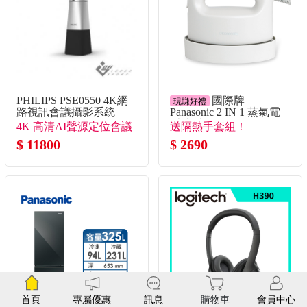
PHILIPS PSE0550 4K網
國際牌
現賺好禮
路視訊會議攝影系統
Panasonic 2 IN 1 蒸氣電
熨斗(米白色)
4K 高清AI聲源定位會議
送隔熱手套組！
神器
$ 11800
$ 2690
首頁
專屬優惠
訊息
購物車
會員中心