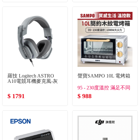
羅技 Logitech ASTRO
聲寶SAMPO 10L 電烤箱
A10電競耳機麥克風-灰
色 V2
95 - 230度溫控 滿足不同
$ 1791
的烘培行程
$ 988