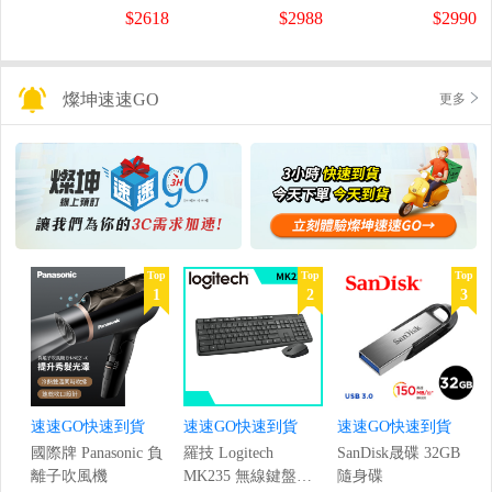
螢幕
螢幕
盤
$2618
$2988
$2990
(1920x1080/200Hz/0.5ms)
(120Hz/1920x1080/1ms)
燦坤速速GO
更多
Top
Top
Top
1
2
3
速速GO快速到貨
速速GO快速到貨
速速GO快速到貨
國際牌 Panasonic 負
羅技 Logitech
SanDisk晟碟 32GB
離子吹風機
MK235 無線鍵盤滑
隨身碟