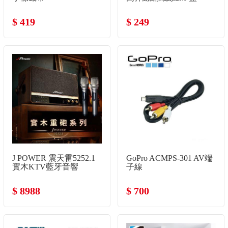
$ 419
$ 249
J POWER 震天雷5252.1
GoPro ACMPS-301 AV端
實木KTV藍牙音響
子線
$ 8988
$ 700