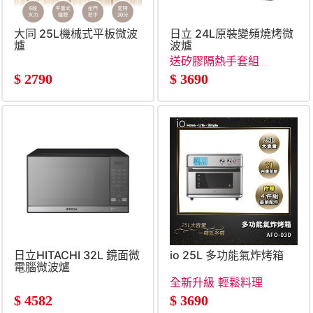
大同 25L機械式平板微波
日立 24L原裝變頻燒烤微
爐
波爐
送矽膠隔熱手套組
$
2790
$
3690
日立HITACHI 32L 鏡面微
io 25L 多功能氣炸烤箱
電腦微波爐
全新升級 輕鬆料理
$
4582
$
3690