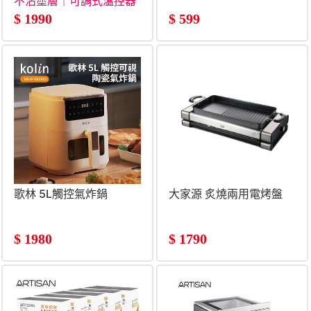
不沾塗層｜可調式溫控器
$
1990
$
599
歌林 5L觸控氣炸鍋
大家源 炙燒兩用電烤盤
$
1980
$
1790