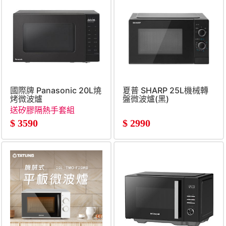
國際牌 Panasonic 20L燒
夏普 SHARP 25L機械轉
烤微波爐
盤微波爐(黑)
送矽膠隔熱手套組
$
3590
$
2990