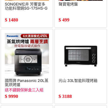
SONGEN松井 芳饗宴多
聲寶電烤盤
功能料理鍋SG-175HS-G
$
1480
$
499
國際牌 Panasonic 20L蒸
元山 33L智能料理烤箱
氣烘烤爐
送不鏽鋼保鮮盒三入組
$
9990
$
3188