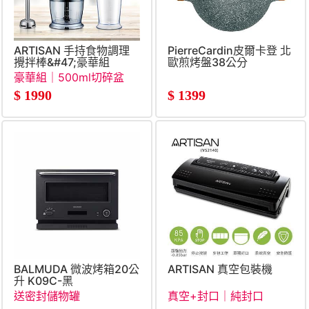
ARTISAN 手持食物調理
PierreCardin皮爾卡登 北
攪拌棒&#47;豪華組
歐煎烤盤38公分
豪華組｜500ml切碎盆
$
1990
$
1399
BALMUDA 微波烤箱20公
ARTISAN 真空包裝機
升 K09C-黑
送密封儲物罐
真空+封口｜純封口