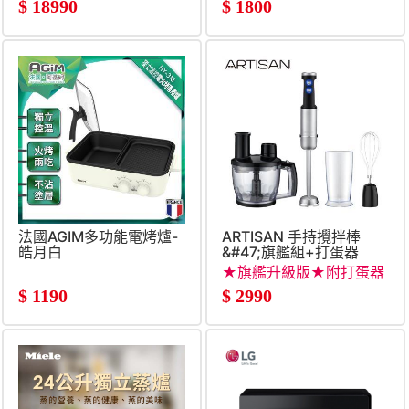
$
18990
$
1800
法國AGIM多功能電烤爐-
ARTISAN 手持攪拌棒
皓月白
&#47;旗艦組+打蛋器
★旗艦升級版★附打蛋器
$
1190
$
2990