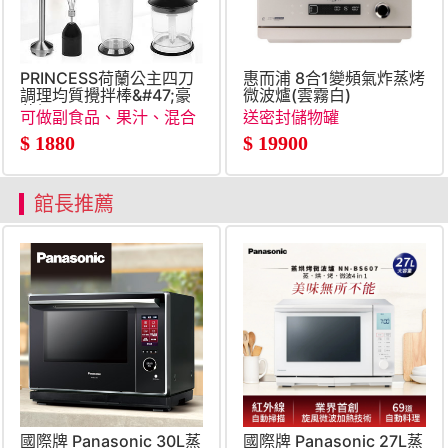
PRINCESS荷蘭公主四刀
惠而浦 8合1變頻氣炸蒸烤
調理均質攪拌棒&#47;豪
微波爐(雲霧白)
華組
可做副食品、果汁、混合
送密封儲物罐
蛋液、水餃餡、濃湯
$
1880
$
19900
館長推薦
國際牌 Panasonic 30L蒸
國際牌 Panasonic 27L蒸