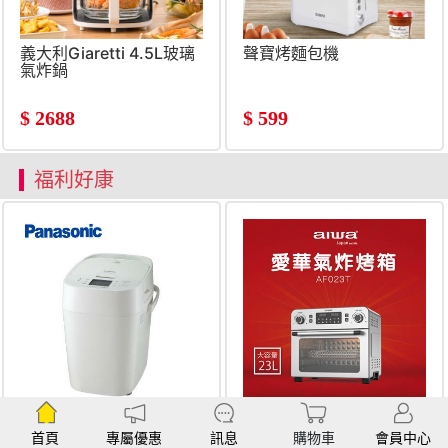
義大利Giaretti 4.5L玻璃
聲寶烤麵包機
氣炸鍋
$
2688
$
599
福利好康
(展示品)國際牌
&#091;福利品
Panasonic 1斤變頻製麵
&#093;aiwa 23L 氣炸烤
首頁
專屬優惠
訊息
購物車
會員中心