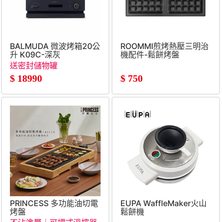
BALMUDA 微波烤箱20公
ROOMMI煎烤熱壓三明治
升 K09C-深灰
機配件-鬆餅烤盤
送密封儲物罐
$
18990
$
750
PRINCESS 多功能油切電
EUPA WaffleMaker火山
烤盤
鬆餅機