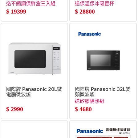
茄紅)
送不鏽鋼保鮮盒三入組
送保溫保冰吸管杯
+送密封儲物罐
$
19399
$
28800
國際牌 Panasonic 20L微
國際牌 Panasonic 32L變
電腦微波爐
頻微波爐
送矽膠隔熱組
$
2990
$
4680