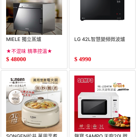
MIELE 獨立蒸爐
LG 42L智慧變頻微波爐
★不混味 精準控溫★
$
48000
$
4990
SONGEN松井 萬用烹煮
聲寶 SAMPO 天廚20L微