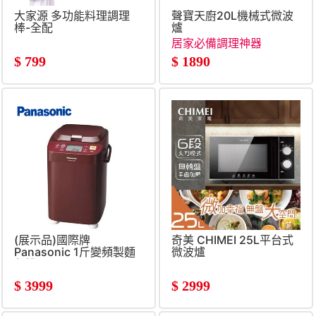
大家源 多功能料理調理
聲寶天廚20L機械式微波
棒-全配
爐
居家必備調理神器
$
799
$
1890
(展示品)國際牌
奇美 CHIMEI 25L平台式
Panasonic 1斤變頻製麵
微波爐
包機
$
3999
$
2999