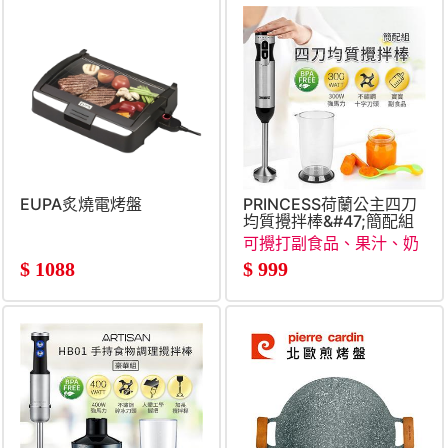
EUPA炙燒電烤盤
PRINCESS荷蘭公主四刀
均質攪拌棒&#47;簡配組
可攪打副食品、果汁、奶
昔、濃湯
$
1088
$
999