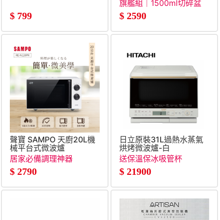
旗艦組｜1500ml切碎盆
$
799
$
2590
聲寶 SAMPO 天廚20L機
日立原裝31L過熱水蒸氣
械平台式微波爐
烘烤微波爐-白
居家必備調理神器
送保溫保冰吸管杯
$
2790
$
21900