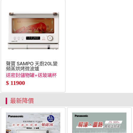
聲寶 SAMPO 天廚20L變
頻蒸烘烤微波爐
送密封儲物罐+送玻璃杯
果汁機
$
11900
最新降價