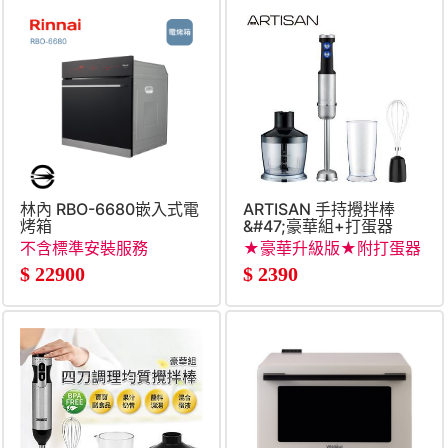
林內 RBO-6680嵌入式電
ARTISAN 手持攪拌棒
烤箱
&#47;豪華組+打蛋器
不含標準安裝服務
★豪華升級版★附打蛋器
$
22900
$
2390