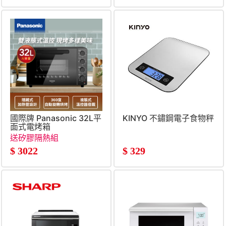
國際牌 Panasonic 32L平
KINYO 不鏽鋼電子食物秤
面式電烤箱
送矽膠隔熱組
$
3022
$
329