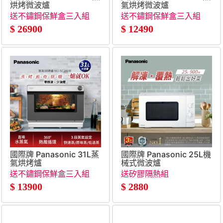
烘烤微波爐
氣烘烤微波爐
送不鏽鋼保鮮盒三入組
送不鏽鋼保鮮盒三入組
+送不鏽鋼雙鍋組+送保溫
+送密封儲物罐
$
26900
$
12490
保冰吸管杯
國際牌 Panasonic 31L蒸
國際牌 Panasonic 25L機
氣烘烤爐
械式微波爐
送不鏽鋼保鮮盒三入組
送矽膠隔熱組
$
13900
$
2880