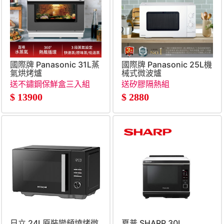
國際牌 Panasonic 31L蒸
國際牌 Panasonic 25L機
氣烘烤爐
械式微波爐
送不鏽鋼保鮮盒三入組
送矽膠隔熱組
$
13900
$
2880
日立 24L原裝變頻燒烤微
夏普 SHARP 30L