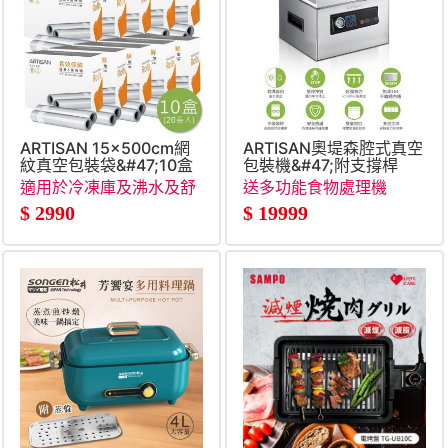
ARTISAN 15x500cm網
ARTISAN奧堤森腔式真空
紋真空包裝袋&#47;10盒
包裝機&#47;附支撐桿
適用於冷凍庫及沸水及舒
送多功能食物處理機
肥
$
2990
$
19999