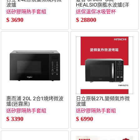
波爐
HEALSIO旗艦水波爐(洋
蔥白)
送矽膠隔熱手套組
送保溫保冰吸管杯
$
3690
$
28800
惠而浦 20L 2合1燒烤微波
日立原裝27L變頻氣炸微
爐(迷霧黑)
波爐
送矽膠隔熱手套組
送矽膠隔熱手套組
$
3390
$
6990