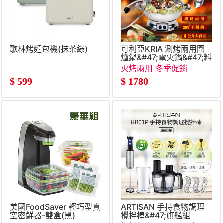
歌林烤麵包機(抹茶綠)
可利亞KRIA 涮烤兩用圍
爐鍋&#47;電火鍋&#47;料
理鍋&#47;調理鍋&#47;電
火烤兩用 冬季促銷
烤爐&#47;火烤兩用鍋
$
599
$
1780
&#47;烤肉爐
美國FoodSaver 輕巧型真
ARTISAN 手持食物調理
空密鮮器-雙盒(黑)
攪拌棒&#47;旗艦組