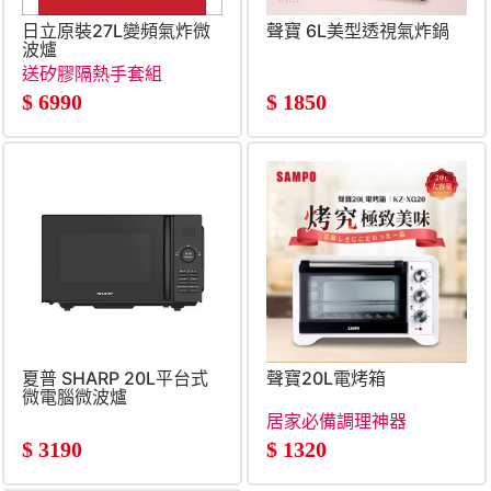
日立原裝27L變頻氣炸微
聲寶 6L美型透視氣炸鍋
波爐
送矽膠隔熱手套組
$
6990
$
1850
夏普 SHARP 20L平台式
聲寶20L電烤箱
微電腦微波爐
居家必備調理神器
$
3190
$
1320