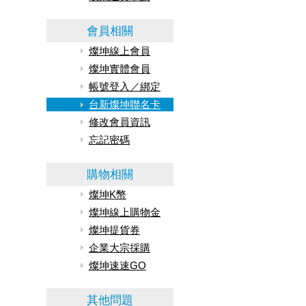
會員相關
燦坤線上會員
燦坤實體會員
帳號登入／綁定
台新燦坤聯名卡
修改會員資訊
忘記密碼
購物相關
燦坤K幣
燦坤線上購物金
燦坤提貨券
企業大宗採購
燦坤速速GO
其他問題