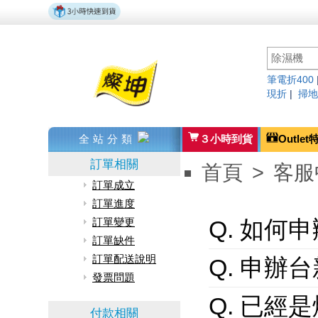
筆電折400
現折
|
掃地
全站分類
３小時到貨
Outlet
訂單相關
首頁
>
客服
訂單成立
訂單進度
Q. 如何
訂單變更
訂單缺件
訂單配送說明
Q. 申
發票問題
Q. 已
付款相關