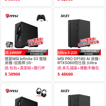
8G&#47;W11&#47;500W)
微星MSI Infinite S3 電競
MSI PRO DP180 AI 桌機-
桌機-加搖桿 (i5-
RTX5060特仕版 (Ultra
14400F&#47;16G&#47;1T
5-
送:包包+清潔組+隨行杯
送:多孔插座+運動手機包
SSD&#47;RTX5060-
225&#47;16G&#47;512G&#
+RJ45轉接線
$
50900
$
48600
8G&#47;Win11)