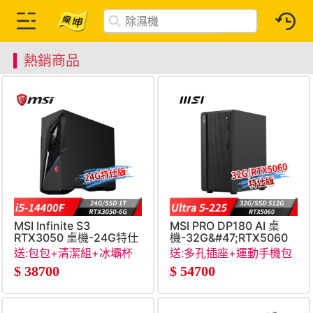
熱銷商品
MSI Infinite S3
MSI PRO DP180 AI 桌
RTX3050 桌機-24G特仕
機-32G&#47;RTX5060
版 (i5-
特仕 (Ultra 5-
送:包包+清潔組+冰壩杯
送:多孔插座+運動手機包
14400F&#47;24G&#47;1T
225&#47;32G&#47;512G&#
$
38700
$
54700
SSD&#47;RTX3050-
6G&#47;Win11)