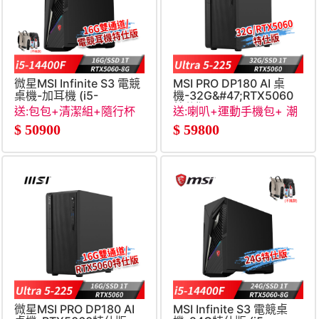
微星MSI Infinite S3 電競
MSI PRO DP180 AI 桌
桌機-加耳機 (i5-
機-32G&#47;RTX5060
14400F&#47;16G&#47;1T
特仕版 (Ultra 5-
送:包包+清潔組+隨行杯
送:喇叭+運動手機包+ 潮
SSD&#47;RTX5060-
225&#47;32G&#47;1T&#47
+RJ45轉接線
帽+RJ45轉接線
$
50900
$
59800
8G&#47;Win11)
微星MSI PRO DP180 AI
MSI Infinite S3 電競桌