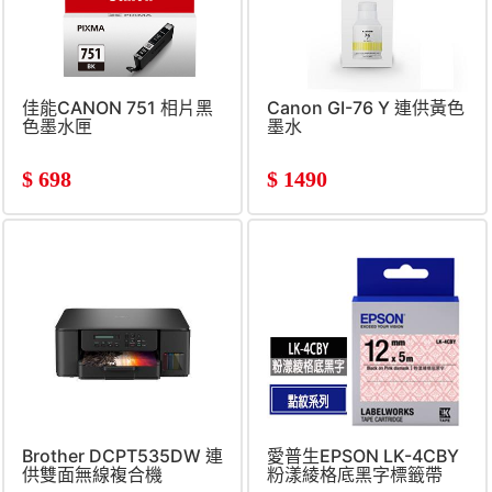
佳能CANON 751 相片黑
Canon GI-76 Y 連供黃色
色墨水匣
墨水
$
698
$
1490
Brother DCPT535DW 連
愛普生EPSON LK-4CBY
供雙面無線複合機
粉漾綾格底黑字標籤帶