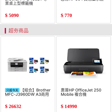
業桌上型標籤機
$
5090
$
770
超夯商品
【組合】Brother
惠普HP OfficeJet 250
只殺今天
MFC-J3960DW A3商用
Mobile 複合機
雙紙匣事務機+3組四色標
準容量墨水匣
$
26632
$
14990