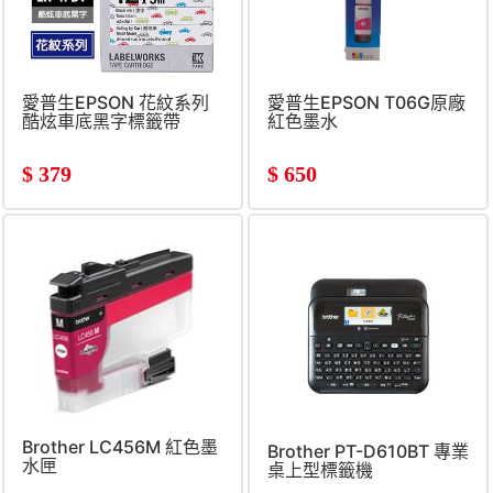
愛普生EPSON 花紋系列
愛普生EPSON T06G原廠
酷炫車底黑字標籤帶
紅色墨水
$
379
$
650
Brother LC456M 紅色墨
Brother PT-D610BT 專業
水匣
桌上型標籤機