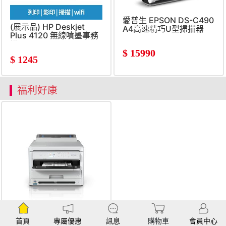
愛普生 EPSON DS-C490
(展示品) HP Deskjet
A4高速精巧U型掃描器
Plus 4120 無線噴墨事務
機
$
15990
$
1245
福利好康
【全新福利品】EPSON
WF-M5399 黑白高速商
首頁
專屬優惠
訊息
購物車
會員中心