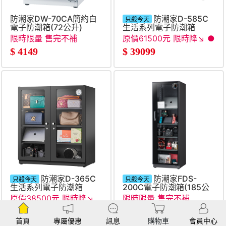
防潮家DW-70CA簡約白
防潮家D-585C
只殺今天
電子防潮箱(72公升)
生活系列電子防潮箱
(585L)
限時限量 售完不補
原價61500元 限時降↘ ●
$
4149
$
39099
防潮家D-365C
防潮家FDS-
只殺今天
只殺今天
生活系列電子防潮箱
200C電子防潮箱(185公
(365L)
升)
原價38500元 限時降↘
限時限量 售完不補
●
$
25990
$
9349
首頁
專屬優惠
訊息
購物車
會員中心