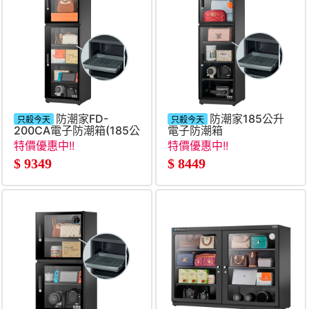
防潮家FD-
防潮家185公升
只殺今天
只殺今天
200CA電子防潮箱(185公
電子防潮箱
升)
特價優惠中!!
特價優惠中!!
$
9349
$
8449