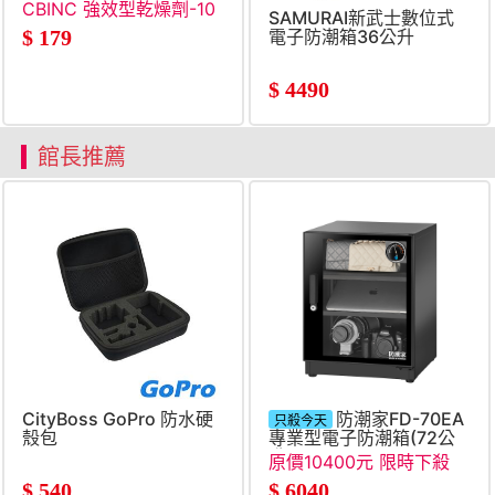
CBINC 強效型乾燥劑-10
SAMURAI新武士數位式
入
電子防潮箱36公升
$
179
$
4490
館長推薦
CityBoss GoPro 防水硬
防潮家FD-70EA
只殺今天
殼包
專業型電子防潮箱(72公
升)
原價10400元 限時下殺
$
540
$
6040