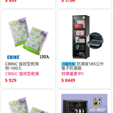
$
499
$
5700
CBINC 強效型乾燥
防潮家185公升
只殺今天
劑-100入
電子防潮箱
CBINC 強效型乾燥
特價優惠中!!
劑-100入
$
929
$
8449