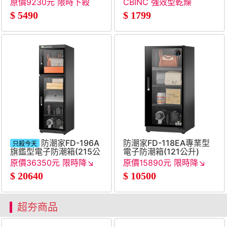
原價9230元 限時下殺
CBINC 強效型乾燥
劑-200入
$
5490
$
1799
防潮家FD-196A
防潮家FD-118EA專業型
只殺今天
旗鑑型電子防潮箱(215公
電子防潮箱(121公升)
升)
原價36350元 限時降↘
原價15890元 限時降↘
●
$
20640
$
10500
超夯商品