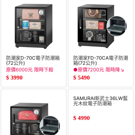
防潮家D-70C電子防潮箱
防潮家FD-70CA電子防潮
(72公升)
箱(72公升)
原價6000元 限時下殺
●原價7200元 限時降↘
●
$
3990
$
5490