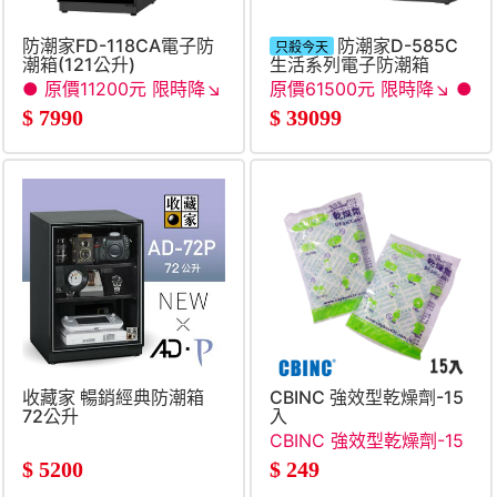
防潮家FD-118CA電子防
防潮家D-585C
只殺今天
潮箱(121公升)
生活系列電子防潮箱
(585L)
● 原價11200元 限時降↘
原價61500元 限時降↘ ●
●
$
7990
$
39099
收藏家 暢銷經典防潮箱
CBINC 強效型乾燥劑-15
72公升
入
CBINC 強效型乾燥劑-15
入
$
5200
$
249