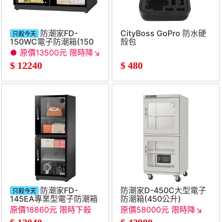
防潮家FD-
CityBoss GoPro 防水硬
只殺今天
150WC電子防潮箱(150
殼包
公升)
● 原價13500元 限時降↘
●
$
12240
$
480
防潮家FD-
防潮家D-450C大型電子
只殺今天
145EA專業型電子防潮箱
防潮箱(450公升)
(147公升)
原價18860元 限時下殺
原價58000元 限時降↘
●