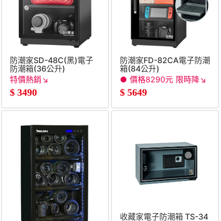
防潮家SD-48C(黑)電子
防潮家FD-82CA電子防潮
防潮箱(36公升)
箱(84公升)
特價熱銷↘
● 價格8290元 限時降↘
●
$
3490
$
5649
收藏家電子防潮箱 TS-34