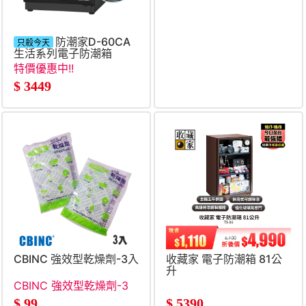
防潮家D-60CA
SAMURAI新武士36LW藍
只殺今天
生活系列電子防潮箱
光木紋電子防潮箱
特價優惠中!!
$
3449
$
4990
CBINC 強效型乾燥劑-3入
收藏家 電子防潮箱 81公
升
CBINC 強效型乾燥劑-3
入
$
99
$
5390