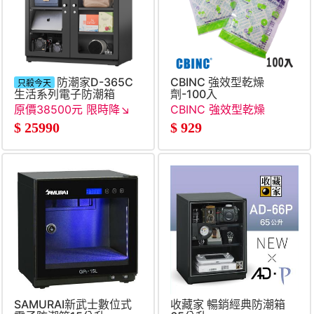
防潮家D-365C
CBINC 強效型乾燥
只殺今天
生活系列電子防潮箱
劑-100入
(365L)
原價38500元 限時降↘
CBINC 強效型乾燥
●
劑-100入
$
25990
$
929
SAMURAI新武士數位式
收藏家 暢銷經典防潮箱