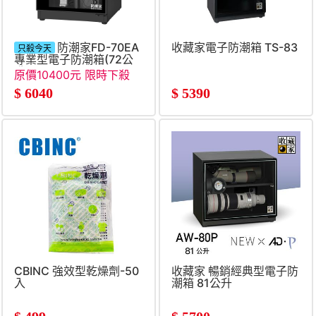
防潮家FD-70EA
收藏家電子防潮箱 TS-83
只殺今天
專業型電子防潮箱(72公
升)
原價10400元 限時下殺
$
6040
$
5390
CBINC 強效型乾燥劑-50
收藏家 暢銷經典型電子防
入
潮箱 81公升