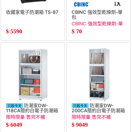
收藏家電子防潮箱 TS-87
CBINC 強效型乾燥劑-單
包
CBINC 強效型乾燥劑-單
包
$
5590
$
70
防潮家DW-
防潮家DW-
只殺今天
只殺今天
118CA簡約白電子防潮箱
200CA簡約白電子防潮箱
(121公升)
(185公升)
限時限量 售完不補
限時限量 售完不補
$
6049
$
9049