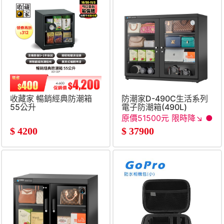
收藏家 暢銷經典防潮箱
防潮家D-490C生活系列
55公升
電子防潮箱(490L)
原價51500元 限時降↘ ●
$
4200
$
37900