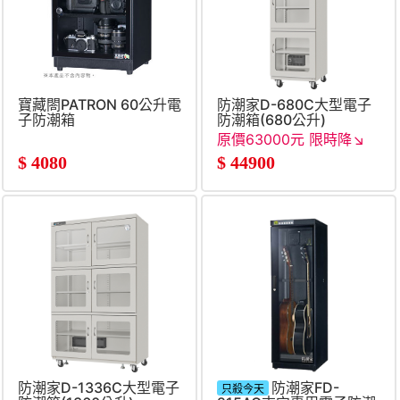
寶藏閤PATRON 60公升電
防潮家D-680C大型電子
子防潮箱
防潮箱(680公升)
原價63000元 限時降↘
●
$
4080
$
44900
防潮家D-1336C大型電子
防潮家FD-
只殺今天