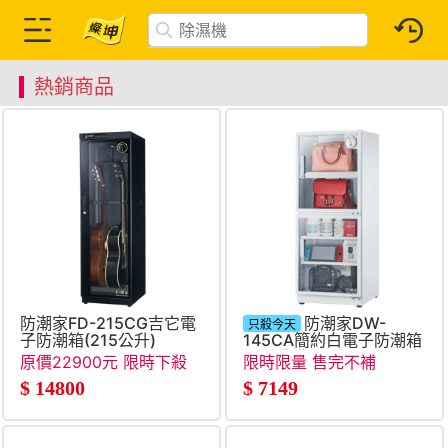
熱銷商品
防潮家FD-215CG吉它電
防潮家DW-
只殺今天
子防潮箱(215公升)
145CA簡約白電子防潮箱
(147公升)
原價22900元 限時下殺
限時限量 售完不補
$
14800
$
7149