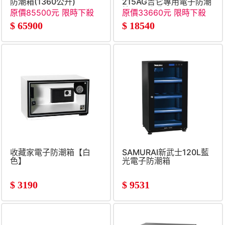
防潮箱(1360公升)
215AG吉它專用電子防潮
箱(215公升)
原價85500元 限時下殺
原價33660元 限時下殺
$
65900
$
18540
收藏家電子防潮箱【白
SAMURAI新武士120L藍
色】
光電子防潮箱
$
3190
$
9531