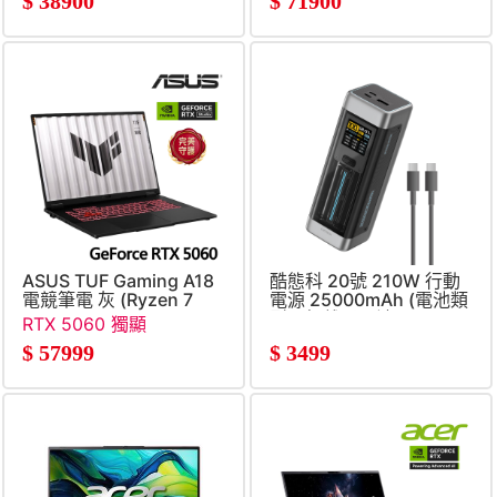
$
38900
$
71900
ASUS TUF Gaming A18
酷態科 20號 210W 行動
電競筆電 灰 (Ryzen 7
電源 25000mAh (電池類
260&#47;16G&#47;1TB
型：鋰離子電池)
RTX 5060 獨顯
SSD&#47;GeForce
$
57999
$
3499
RTX5060&#47;W11)