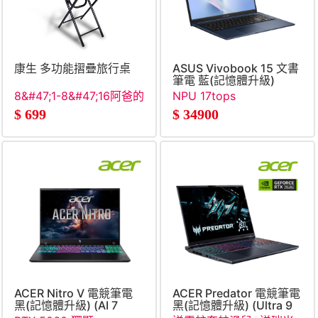
康生 多功能摺疊旅行桌
ASUS Vivobook 15 文書
筆電 藍(記憶體升級)
(Core 7-
8&#47;1-8&#47;16阿爸的
NPU 17tops
350&#47;16G&#47;512G
願望清單
$
699
$
34900
SSD&#47;W11)
ACER Nitro V 電競筆電
ACER Predator 電競筆電
黑(記憶體升級) (AI 7
黑(記憶體升級) (Ultra 9
450&#47;16G+16G&#47;512G
275HX&#47;16G+32G&#47