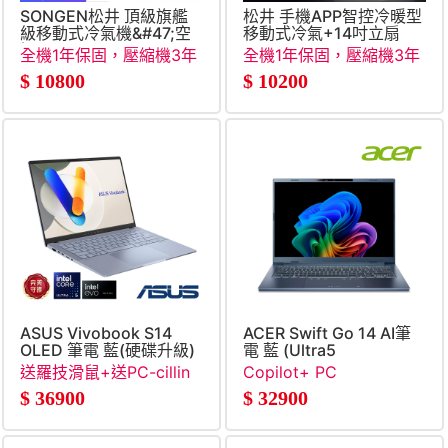
SONGEN松井 頂級旗艦
松井 手機APP智控冷暖型
級移動式冷氣機&#47;空
移動式冷氣+14吋立扇
調
全機1年保固，壓縮機3年
全機1年保固，壓縮機3年
保固
保固
$
10800
$
10200
ASUS Vivobook S14
ACER Swift Go 14 AI筆
OLED 筆電 藍(硬碟升級)
電 藍 (Ultra5
(Ultra5
226V&#47;16G&#47;512G
送羅技滑鼠+送PC-cillin
Copilot+ PC
226V&#47;16G&#47;1TB
SSD&#47;W11)
三年一機+送優思17吋電
$
36900
$
32900
SSD&#47;WIN11)
腦包