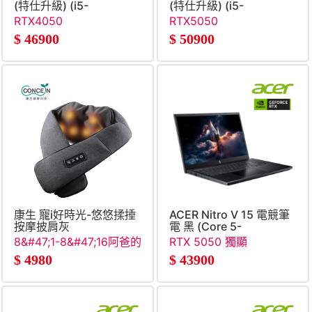
(特仕升級) (i5-
(特仕升級) (i5-
13450HX&#47;16G+16G&#47;512G+1TB
13450HX&#47;16G+16G&#
RTX4050
RTX5050
SSD&#47;RTX4050)
SSD&#47;RTX5050)
$
46900
$
50900
康生 寵i好時光-悠悠揉捶
ACER Nitro V 15 電競筆
按摩披肩灰
電 黑 (Core 5-
210H&#47;16G&#47;512G
8&#47;1-8&#47;16阿爸的
RTX 5050 獨顯
SSD&#47;RTX
願望清單
$
4980
$
43900
5050&#47;W11)