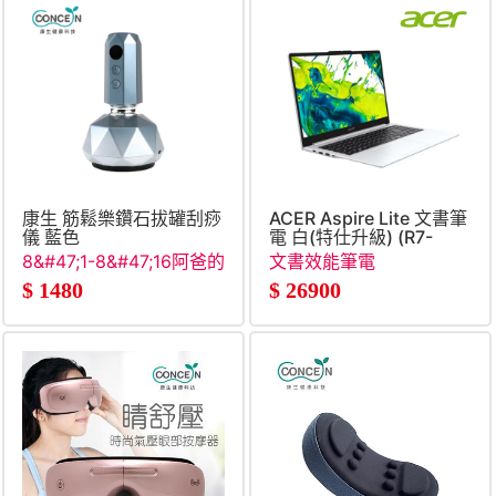
康生 筋鬆樂鑽石拔罐刮痧
ACER Aspire Lite 文書筆
儀 藍色
電 白(特仕升級) (R7-
7730U&#47;8G+8G&#47;1
8&#47;1-8&#47;16阿爸的
文書效能筆電
SSD&#47;Win11)
願望清單
$
1480
$
26900