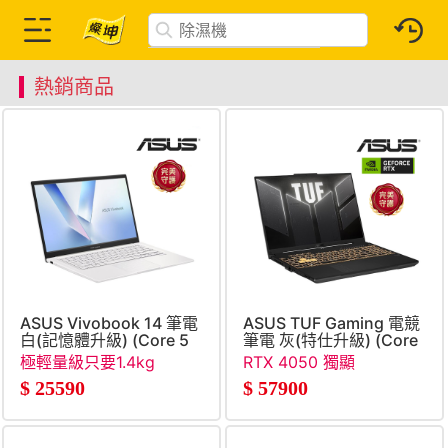
熱銷商品
ASUS Vivobook 14 筆電
ASUS TUF Gaming 電競
白(記憶體升級) (Core 5
筆電 灰(特仕升級) (Core
120U&#47;8G+16G&#47;512G
5-
極輕量級只要1.4kg
RTX 4050 獨顯
SSD&#47;W11)
210H&#47;16G+16G&#47;
$
25590
$
57900
SSD&#47;RTX4050)