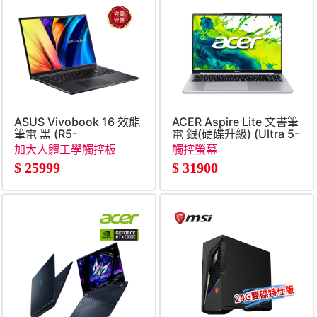
ASUS Vivobook 16 效能
ACER Aspire Lite 文書筆
筆電 黑 (R5-
電 銀(硬碟升級) (Ultra 5-
150&#47;8G&#47;512G&#47;WIN11)
125H&#47;16G&#47;1TB
加大人體工學觸控板
觸控螢幕
SSD&#47;Win11)
$
25999
$
31900