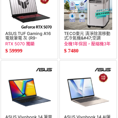
ASUS TUF Gaming A16
TECO東元 清淨除濕移動
電競筆電 灰 (R9-
式冷氣機&#47;空調
8940HX&#47;16G&#47;512G&#47;GeForce
RTX 5070 獨顯
全機1年保固，壓縮機3年
RTX5070&#47;W11)
保固
$
59999
$
7480
ASUS Vivobook 14 筆電
ASUS Vivobook 14 AI筆