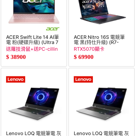
ACER Swift Lite 14 AI筆
ACER Nitro 16S 電競筆
電 粉(硬碟升級) (Ultra 7
電 黑(特仕升級) (R7-
155U&#47;32GB&#47;512G+1TS
350&#47;16G+16G&#47;5
送羅技滑鼠+送PC-cillin
RTX5070顯卡
SSD&#47;W11&#47;WUXGA)
SSD&#47;RTX5070)
三年一機+送優思17吋電
$
38900
$
69900
腦包
Lenovo LOQ 電競筆電 灰
Lenovo LOQ 電競筆電 灰