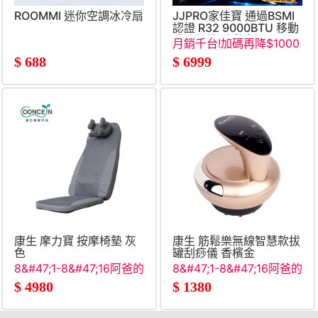
ROOMMI 迷你空調冰冷扇
JJPRO家佳寶 通過BSMI
認證 R32 9000BTU 移動
式冷氣機 移動空調
月銷千台!加碼再降$1000
(JPAC07)
$
688
$
6999
康生 摩力寶 按摩椅墊 灰
康生 筋鬆樂無線智慧款拔
色
罐刮痧儀 香檳金
8&#47;1-8&#47;16阿爸的
8&#47;1-8&#47;16阿爸的
願望清單
願望清單
$
4980
$
1380