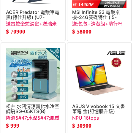
ACER Predator 電競筆電
MSI Infinite S3 電競桌
黑(特仕升級) (U7-
機-24G雙碟特仕 (i5-
255HX&#47;16G+16G&#47;512G+1TB
14400F&#47;24G&#47;1T+
送雷蛇奎蛇滑鼠+送瑞米
送:包包+清潔組+隨行杯
SSD&#47;RTX5060)
8G&#47;Win11)
收納立架
+RJ45轉接線
$
70900
$
58000
松井 水潤清涼霧化水冷空
ASUS Vivobook 15 文書
調扇SG-05KTS(B)
筆電 金(記憶體升級)
(Core 5-
降溫&#47;水潤&#47;風扇
NPU 16tops
320&#47;16G&#47;512G
&#47;夜燈 四合一功能
$
999
$
30900
SSD&#47;W11)