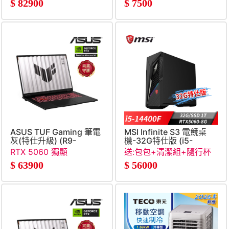
收納立架
保固
$
82900
$
7500
ASUS TUF Gaming 筆電
MSI Infinite S3 電競桌
灰(特仕升級) (R9-
機-32G特仕版 (i5-
8940HX&#47;16G+16G&#47;512G+1T
14400F&#47;32G&#47;1T
RTX 5060 獨顯
送:包包+清潔組+隨行杯
SSD&#47;RTX5060)
SSD&#47;RTX5060-
+RJ45轉接線
$
63900
$
56000
8G&#47;Win11)