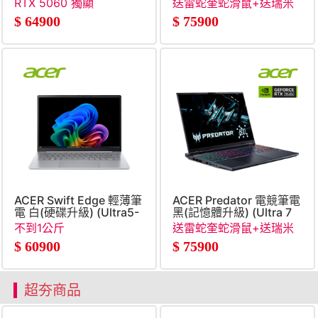
RTX 5060 獨顯
送雷蛇奎蛇滑鼠+送瑞米
SSD&#47;RTX5060&#47;W11)
收納立架
$
64900
$
75900
ACER Swift Edge 輕薄筆
ACER Predator 電競筆電
電 白(硬碟升級) (Ultra5-
黑(記憶體升級) (Ultra 7
325&#47;32G&#47;1TB
255HX&#47;16G+16G&#47
不到1公斤
送雷蛇奎蛇滑鼠+送瑞米
SSD&#47;Win11)
收納立架
$
60900
$
75900
超夯商品