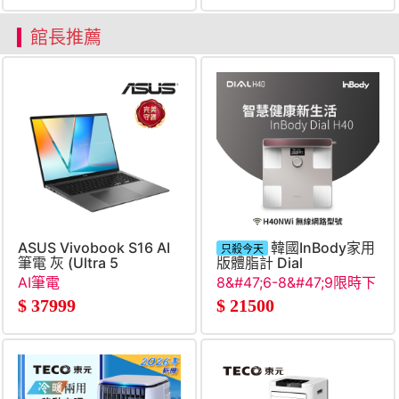
館長推薦
ASUS Vivobook S16 AI
韓國InBody家用
只殺今天
筆電 灰 (Ultra 5
版體脂計 Dial
225H&#47;16G&#47;512G
H40(Beige)
AI筆電
8&#47;6-8&#47;9限時下
SSD&#47;W11)
殺
$
37999
$
21500