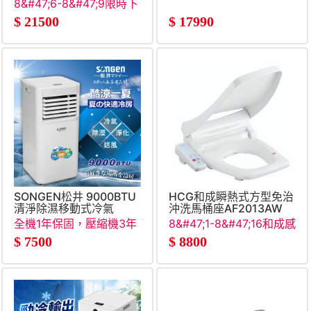
H40(Beige)
脂計 (限量大禮包)
8&#47;6-8&#47;9限時下
殺
$
21500
$
17990
SONGEN松井 9000BTU
HCG和成瞬熱式方型免治
清淨除濕移動式冷氣
沖洗馬桶座AF2013AW
全機1年保固，壓縮機3年
8&#47;1-8&#47;16和成感
保固
謝父親節
$
7500
$
8800