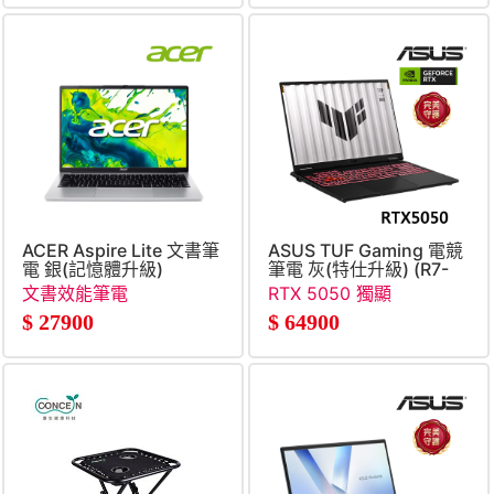
ACER Aspire Lite 文書筆
ASUS TUF Gaming 電競
電 銀(記憶體升級)
筆電 灰(特仕升級) (R7-
(Core5-
260&#47;16G+32G&#47;5
文書效能筆電
RTX 5050 獨顯
210H&#47;8G+16G&#47;512G
RTX5050)
$
27900
$
64900
SSD&#47;Win11)