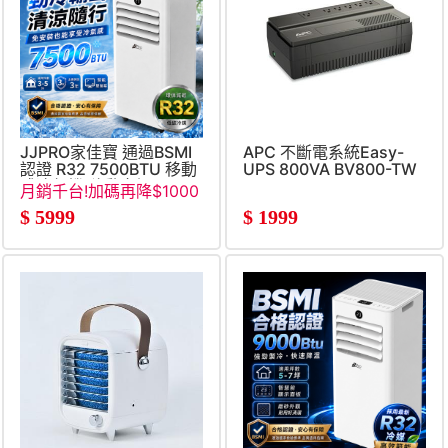
JJPRO家佳寶 通過BSMI
APC 不斷電系統Easy-
認證 R32 7500BTU 移動
UPS 800VA BV800-TW
式冷氣機 移動空調
月銷千台!加碼再降$1000
(JPAC06)
$
5999
$
1999