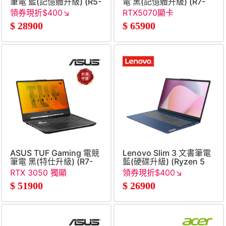
筆電 藍(記憶體升級) (R5-
電 黑(記憶體升級) (R7-
150&#47;8G+16G&#47;512G
350&#47;16G+16G&#47;5
領券現折$400↘
RTX5070顯卡
SSD&#47;W11)
SSD&#47;RTX5070&#47;W
$
28900
$
65900
ASUS TUF Gaming 電競
Lenovo Slim 3 文書筆電
筆電 黑(特仕升級) (R7-
藍(硬碟升級) (Ryzen 5
170&#47;16G+16G&#47;512G+2TB
40&#47;16G&#47;1TB
RTX 3050 獨顯
領券現折$400↘
SSD&#47;RTX3050&#47;W11)
SSD&#47;W11)
$
51900
$
26900