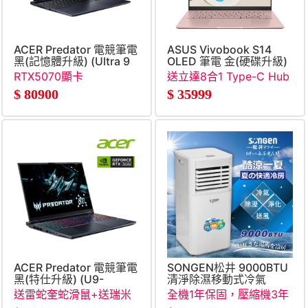
ACER Predator 電競筆電
ASUS Vivobook S14
黑(記憶體升級) (Ultra 9
OLED 筆電 金(硬碟升級)
386H&#47;16G+16G&#47;512G&#47;RTX5070&#47;W11
(Ultra 5-
RTX5070顯卡
送立達8合1 Type-C Hub
125H&#47;16G&#47;2T
集線器+送PC-cillin三年
$
80900
$
35999
SSD&#47;W11)
一機
ACER Predator 電競筆電
SONGEN松井 9000BTU
黑(特仕升級) (U9-
清淨除濕移動式冷氣
275HX&#47;16G+16G&#47;512G+1TB
送雷蛇奎蛇滑鼠+送瑞米
全機1年保固，壓縮機3年
SSD&#47;RTX5070)