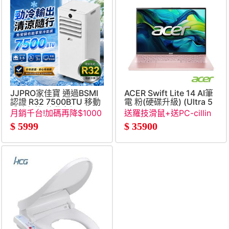
JJPRO家佳寶 通過BSMI
ACER Swift Lite 14 AI筆
認證 R32 7500BTU 移動
電 粉(硬碟升級) (Ultra 5
式冷氣機 移動空調
115U&#47;32GB&#47;512
月銷千台!加碼再降$1000
送羅技滑鼠+送PC-cillin
(JPAC06)
SSD&#47;W11&#47;WUXG
三年一機+送優思17吋電
$
5999
$
35900
腦包