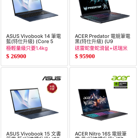
ASUS Vivobook 14 筆電
ACER Predator 電競筆電
藍(特仕升級) (Core 5
黑(特仕升級) (U9
120U&#47;8G+16G&#47;1TB
275HX&#47;16G+32G&#47
極輕量級只要1.4kg
送雷蛇奎蛇滑鼠+送瑞米
SSD&#47;W11)
SSD&#47;RTX5070Ti)
收納立架
$
26900
$
95900
ASUS Vivobook 15 文書
ACER Nitro 16S 電競筆