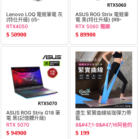
Lenovo LOQ 電競筆電 灰
ASUS ROG Strix 電競筆
(特仕升級) (i5-
電 黑(特仕升級) (R9-
13450HX&#47;16G+16G&#47;512G+2TB
8940HX&#47;16G+32G&#4
RTX4050
RTX 5060 獨顯
SSD&#47;RTX4050)
SSD&#47;RTX5060)
$
50900
$
89900
ASUS ROG Strix G18 筆
康生 緊實曲線瑜珈彈力帶
電 黑(記憶體升級)
藍
(Ultra9
RTX 5070
8&#47;1-8&#47;16阿爸的
290HX&#47;16G+32G&#47;1TB&#47;GeForce
願望清單
$
94900
$
199
RTX5070)