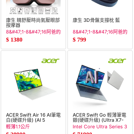
康生 睛舒壓時尚氣壓眼部
康生 3D骨盤支撐枕 藍
按摩器
8&#47;1-8&#47;16阿爸的
8&#47;1-8&#47;16阿爸的
願望清單
願望清單
$
1380
$
799
ACER Swift Air 16 AI筆電
ACER Swift Go 輕薄筆電
白(硬碟升級) (AI 5
銀(硬碟升級) (Ultra X7-
330&#47;16G&#47;1TB
358H&#47;32G&#47;2TB
輕薄1.1公斤
Intel Core Ultra Series 3
SSD&#47;W11)
SSD&#47;W11)
處理器