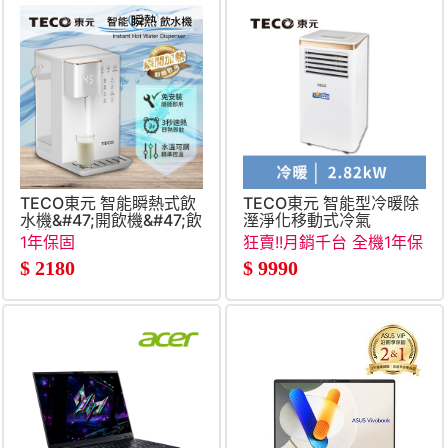
TECO東元 智能瞬熱式飲
TECO東元 智能型冷暖除
水機&#47;開飲機&#47;飲
溼淨化移動式冷氣
水機
1年保固
狂賣!!月銷千台 全機1年保
固，壓縮機3年保固
$
2180
$
9990