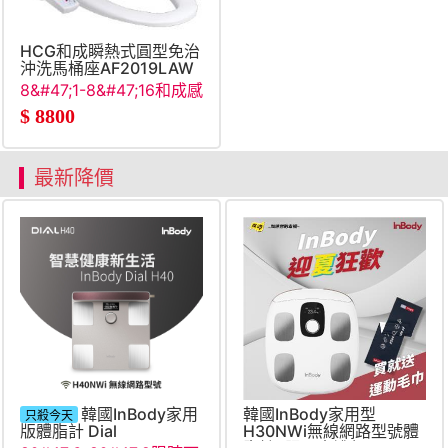
HCG和成瞬熱式圓型免治
沖洗馬桶座AF2019LAW
8&#47;1-8&#47;16和成感
謝父親節
$
8800
最新降價
韓國InBody家用
韓國InBody家用型
只殺今天
版體脂計 Dial
H30NWi無線網路型號體