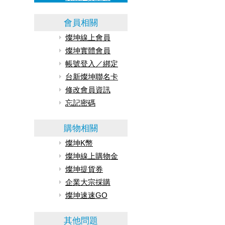
會員相關
燦坤線上會員
燦坤實體會員
帳號登入／綁定
台新燦坤聯名卡
修改會員資訊
忘記密碼
購物相關
燦坤K幣
燦坤線上購物金
燦坤提貨券
企業大宗採購
燦坤速速GO
其他問題