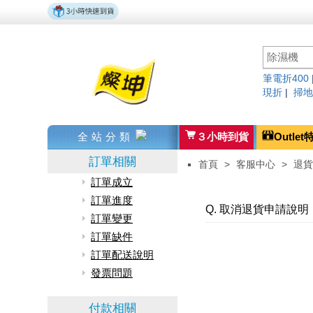
筆電折400
現折
|
掃地
全站分類
３小時到貨
Outlet
訂單相關
首頁
>
客服中心
>
退貨
訂單成立
訂單進度
Q. 取消退貨申請說明
訂單變更
訂單缺件
訂單配送說明
發票問題
付款相關