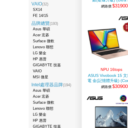
銀(硬碟升級) (Ultra 
VAIO
(32)
$31900
125H/16G/1TB
網路價
SX14
SSD/Win11)
FE 14/15
品牌總覽
(193)
Asus 華碩
Acer 宏碁
Surface 微軟
Lenovo 聯想
LG 樂金
HP 惠普
GIGABYTE 技嘉
NPU 16tops
VAIO
ASUS Vivobook 15
MSI 微星
電 金(記憶體升級) (Cor
Intel處理器品牌
(194)
$30900
320/16G/512G SSD/
網路價
Asus 華碩
Acer 宏碁
Surface 微軟
Lenovo 聯想
LG 樂金
HP 惠普
GIGABYTE 技嘉