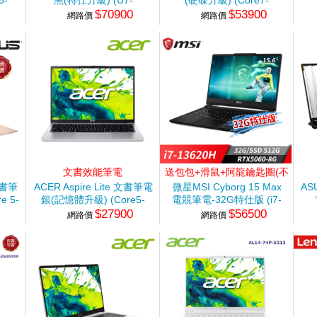
5-
黑(特仕升級) (U7-
(硬碟升級) (Core7-
$70900
$53900
255HX/16G+16G/512G+1TB
150U/32G/2TB
24
網路價
網路價
SSD/RTX5060)
SSD/W11P)
文書效能筆電
送包包+滑鼠+阿龍鑰匙圈(不
挑款)+石中劍
 文書筆
ACER Aspire Lite 文書筆電
微星MSI Cyborg 15 Max
AS
e 5-
銀(記憶體升級) (Core5-
電競筆電-32G特仕版 (i7-
$27900
$56500
W11)
210H/8G+16G/512G
13620H/32G/512G
26
網路價
網路價
SSD/Win11)
SSD/RTX5060-8G/Win11)