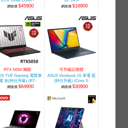
15.6" (Intel Core7-
16" (R5-
$45900
$18900
0H/16G/512G/RTX5060-
7640HS/8G/512G/UMA/W11)
網路價
網路價
8G/W11)
銀
RTX 5050 獨顯
可升級記憶體
US TUF Gaming 電競筆
ASUS Vivobook 15 筆電 藍
電 灰(特仕升級) (R7-
(特仕升級) (Core 3-
$64900
$30900
0/16G+32G/512G+2TB/GeForce
100U/8G+16G/2TB
網路價
網路價
RTX5050)
SSD/W11)