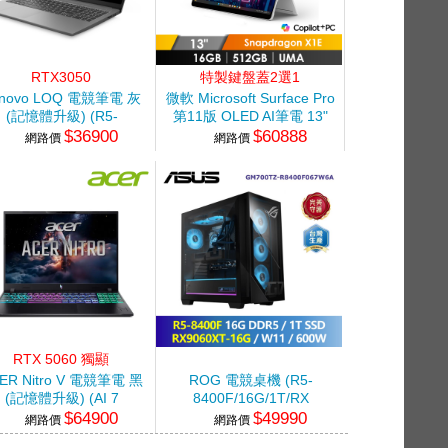
RTX3050
特製鍵盤蓋2選1
enovo LOQ 電競筆電 灰
微軟 Microsoft Surface Pro
(記憶體升級) (R5-
第11版 OLED AI筆電 13"
$36900
$60888
535HS/16G+16G/512G
(Snapdragon
網路價
網路價
SSD/RTX3050/W11)
X1E/16GB/512GB/UMA/W11)
白金
RTX 5060 獨顯
ER Nitro V 電競筆電 黑
ROG 電競桌機 (R5-
(記憶體升級) (AI 7
8400F/16G/1T/RX
$64900
$49990
450/16G+16G/512G
9060XT-16G/W11/600W)
網路價
網路價
SSD/RTX5060/W11)