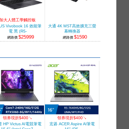
加大人體工學觸控板
US Vivobook 16 效能筆
大通 4K MST高效擴充三螢
電 黑 (R5-
幕轉換器
$25999
$1590
150/8G/512G/WIN11)
網路價
網路價
領券現折$400↘
領券現折$400↘
 HP Victus AI電競筆電
宏碁 ACER Aspire AI筆電