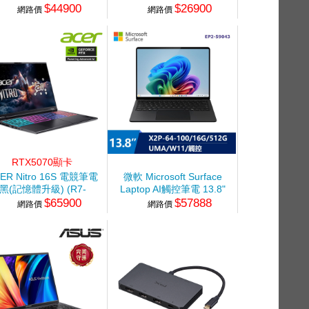
$44900
$26900
0H/16G/512G/RTX5060-
120U/8G+16G/1TB
網路價
網路價
8G/W11) 黑
SSD/W11)
RTX5070顯卡
ER Nitro 16S 電競筆電
微軟 Microsoft Surface
黑(記憶體升級) (R7-
Laptop AI觸控筆電 13.8"
$65900
$57888
350/16G+16G/512G
(Snapdragon X2P-64-
網路價
網路價
SSD/RTX5070/W11)
100/16G/512G/UMA/W11)
霧黑