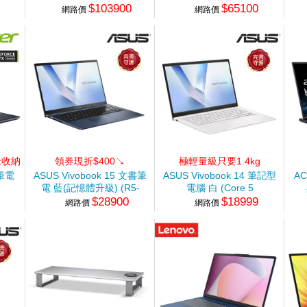
$103900
$65100
290HX/16G+32G/1TB+2TB
14650HX/16G/1T+1T/RTX5060-
21
網路價
網路價
SSD/RTX5070)
8G/Win11)
米收納
領券現折$400↘
極輕量級只要1.4kg
競筆電
ASUS Vivobook 15 文書筆
ASUS Vivobook 14 筆記型
AC
電 藍(記憶體升級) (R5-
電腦 白 (Core 5
$28900
$18999
G+1TB
150/8G+16G/512G
120U/8G/512G SSD/W11)
網路價
網路價
SSD/W11)