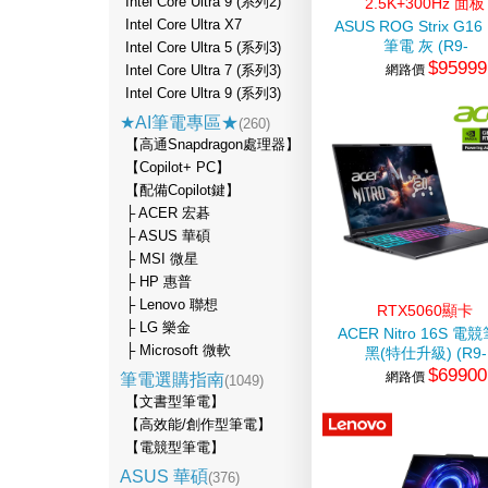
Intel Core Ultra 9 (系列2)
2.5K+300Hz 面板
Intel Core Ultra X7
ASUS ROG Strix G1
筆電 灰 (R9-
Intel Core Ultra 5 (系列3)
$95999
8940HX/16G/1TB
網路價
Intel Core Ultra 7 (系列3)
SSD/GeForce RTX50
Intel Core Ultra 9 (系列3)
★AI筆電專區★
(260)
【高通Snapdragon處理器】
【Copilot+ PC】
【配備Copilot鍵】
├ ACER 宏碁
├ ASUS 華碩
├ MSI 微星
├ HP 惠普
├ Lenovo 聯想
RTX5060顯卡
├ LG 樂金
ACER Nitro 16S 電
├ Microsoft 微軟
黑(特仕升級) (R9-
$69900
365/16G+32G/512G+
網路價
筆電選購指南
(1049)
SSD/RTX5060)
【文書型筆電】
【高效能/創作型筆電】
【電競型筆電】
ASUS 華碩
(376)