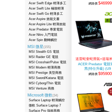
$46999
255H/16G/512G
Acer Swift Edge 輕薄多工
網路價
SSD/W11)
Acer Swift Lite 極致輕薄
Acer Swift Go 輕薄多工
Acer Aspire 效能文書
Acer Aspire Lite 輕薄效能
Acer Predator 專業電競
Acer Nitro 入門電競
Acer Spin 翻轉觸控
MSI 微星
(155)
MSI Stealth GS 電競
MSI Raider GE 電競
送雷蛇奎蛇滑鼠+送瑞
MSI Crosshair/Pulse 電競
立架
ACER Predator 電
MSI Modern 輕薄商務
黑(特仕升級) (U9
MSI Prestige 美型商務
$95900
275HX/16G+32G/512
網路價
SSD/RTX5070Ti)
MSI Sword/Katana 電競
MSI Cyborg/Thin 電競
MSI Venture 商務
Microsoft 微軟
(34)
Surface Laptop 輕薄觸控
微軟 Surface Laptop 7
Surface Pro 強效商務