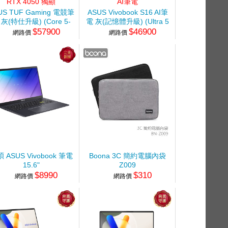
RTX 4050 獨顯
AI筆電
US TUF Gaming 電競筆
ASUS Vivobook S16 AI筆
 灰(特仕升級) (Core 5-
電 灰(記憶體升級) (Ultra 5
$57900
$46900
0H/16G+16G/512G+2TB
325/16G+16G/512G
網路價
網路價
SSD/RTX4050)
SSD/W11)
 ASUS Vivobook 筆電
Boona 3C 簡約電腦內袋
15.6"
Z009
$8990
$310
4500/4G/128G/UMA/W11)
網路價
網路價
星空黑