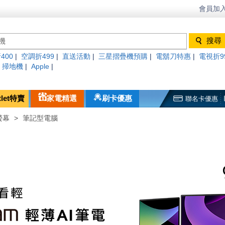
會員加入
400
|
空調折499
|
直送活動
|
三星摺疊機預購
|
電鬍刀特惠
|
電視折9
|
掃地機
|
Apple
|
tlet特賣
家電精選
刷卡優惠
聯名卡優惠
螢幕
>
筆記型電腦