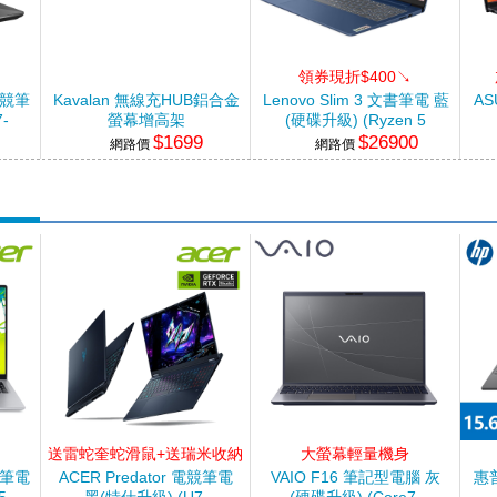
領券現折$400↘
 電競筆
Kavalan 無線充HUB鋁合金
Lenovo Slim 3 文書筆電 藍
AS
-
螢幕增高架
(硬碟升級) (Ryzen 5
$1699
$26900
2TB
40/16G/1TB SSD/W11)
網路價
網路價
)
送雷蛇奎蛇滑鼠+送瑞米收納
大螢幕輕量機身
立架
文書筆電
ACER Predator 電競筆電
VAIO F16 筆記型電腦 灰
惠普