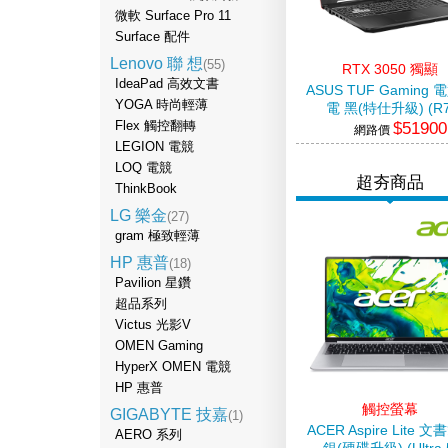
微軟 Surface Pro 11
Surface 配件
Lenovo 聯 想
(55)
RTX 3050 獨顯
IdeaPad 高效文書
ASUS TUF Gaming
YOGA 時尚輕薄
電 黑(特仕升級) (R7
$51900
Flex 觸控翻轉
170/16G+16G/512G+
網路價
SSD/RTX3050/W11
LEGION 電競
LOQ 電競
超夯商品
ThinkBook
LG 樂金
(27)
gram 極致輕薄
HP 惠普
(18)
Pavilion 星鑽
超品系列
Victus 光影V
OMEN Gaming
HyperX OMEN 電競
HP 惠普
觸控螢幕
GIGABYTE 技嘉
(1)
ACER Aspire Lite 
AERO 系列