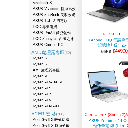
Vivobook S
ASUS Vivobook 輕薄高效
ASUS ZenBook 美學效能
ASUS TUF 入門電競
ROG 專業電競
ASUS ProArt 商務創作
RTX5050
ROG Zephyrus 西風之神
Lenovo LOQ 電競筆
ASUS Copilot+PC
(記憶體升級) (i5-
$44900
13450HX/16G+16G/5
網路價
AMD處理器專區
(30)
SSD/RTX5050/W11
Ryzen 3
Ryzen 5
AMD處理器專區
Ryzen 9
Ryzen AI 9-HX370
Ryzen AI 5
Ryzen AI 7
Ryzen AI 9
Ryzen AI MAX+
ACER 宏 碁
(360)
Core Ultra 7 (Series 2
Acer Swift 3 輕薄便攜
器
ASUS Zenbook 14 O
Acer Swift X 輕薄效能
輕薄筆電 銀 (Ultra 7