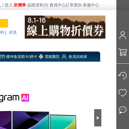
 / 登入
折價券
追蹤清單(0)
會員中心
訂單查詢
客服中心
99
|
冰洗
燦坤會員開卡/綁卡
電氣醫院
會員回娘家