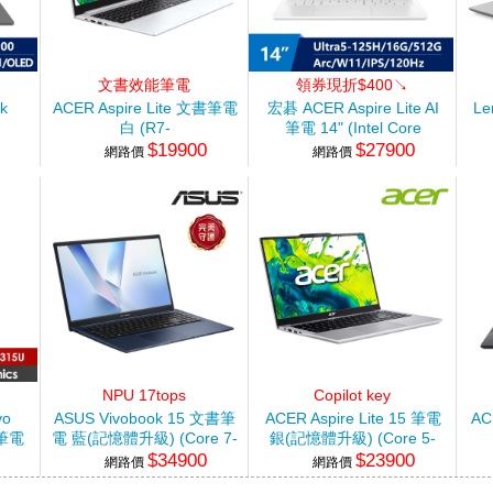
文書效能筆電
領券現折$400↘
k
ACER Aspire Lite 文書筆電
宏碁 ACER Aspire Lite AI
L
白 (R7-
筆電 14" (Intel Core
$19900
$27900
6-
7730U/8G/512G/Win11)
Ultra5-
7
網路價
網路價
W11)
125H/16G/512G/Arc/W11)
白
NPU 17tops
Copilot key
vo
ASUS Vivobook 15 文書筆
ACER Aspire Lite 15 筆電
AC
轉筆電
電 藍(記憶體升級) (Core 7-
銀(記憶體升級) (Core 5-
$34900
$23900
350/16G/512G SSD/W11)
120U/16G+16G/512G
網路價
網路價
tel
SSD/W11)