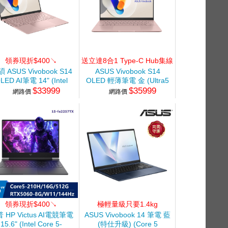
領券現折$400↘
送立達8合1 Type-C Hub集線
器+送PC-cillin三年一機
 ASUS Vivobook S14
ASUS Vivobook S14
LED AI筆電 14" (Intel
OLED 輕薄筆電 金 (Ultra5
$33999
$35999
Core Ultra5-
226V/16G/512G
網路價
網路價
6V/16G/512G/UMA/W11)
SSD/WIN11)
玫瑰金
領券現折$400↘
極輕量級只要1.4kg
 HP Victus AI電競筆電
ASUS Vivobook 14 筆電 藍
15.6" (Intel Core 5-
(特仕升級) (Core 5