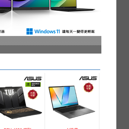
率加倍！
筆電出清特