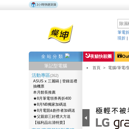
筆電折
現折
全站分類
夜貓快殺團
Ou
筆記型電腦
首頁
>
電腦/筆電/
活動專區
(262)
ASUS x 三麗鷗 | 登錄送禮
抽機票
本月館長推薦
★8月筆電領券再折400
★8月NB獨家加碼送
★8月電競&創作者加碼送
★父親節三好禮大方送
【福利品出清特賣】