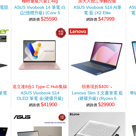
極輕量級只要1.4kg
加大人體工學觸控板
6 電競
ASUS Vivobook 14 筆電 白
ASUS Vivobook S16 AI筆
AS
(記憶體升級) (Core 5
電 藍 (X2 Elite
電
$25590
$47999
120U/8G+16G/512G
X2E88100/16G/512G/WIN11)
21
網路價
網路價
80)
SSD/W11)
送立達8合1 Type-C Hub集線
領券現折$400↘
器+送PC-cillin三年一機
競筆電
ASUS Vivobook S14
Lenovo Slim 3 文書筆電 藍
華碩
OLED 筆電 金(硬碟升級)
(硬碟升級) (Ryzen 5
$41900
$29900
1TB
(Ultra5 226V/16G/2TB
40/16G/2TB SSD/W11)
(N
網路價
網路價
SSD/WIN11)