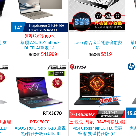
領券現折$400↘
電 灰
華碩 ASUS Zenbook
iLeco 鋁合金筆電靜音散熱
華碩
OLED AI筆電 14"
墊
O
$41999
$819
12G
(Snapdragon X1-26-
網路價
網路價
)
100/16G/1T/UMA/W11) 金
22
)AI 處理
RTX 5070
送:包包+滑鼠+RJ45轉接線+隨
行杯
LED
ASUS ROG Strix G18 筆電
MSI Crosshair 16 HX 電競
惠普
-
黑(特仕升級) (Ultra9
筆電-雙碟特仕版 (i7-