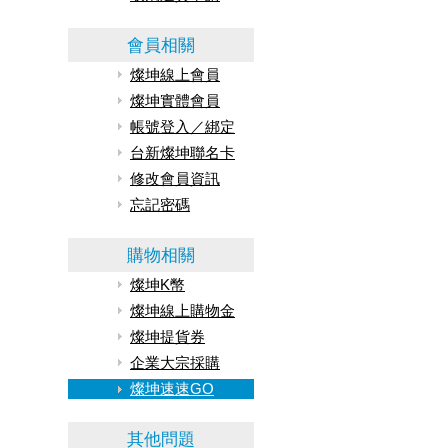
會員相關
燦坤線上會員
燦坤實體會員
帳號登入／綁定
台新燦坤聯名卡
修改會員資訊
忘記密碼
購物相關
燦坤K幣
燦坤線上購物金
燦坤提貨券
企業大宗採購
燦坤速速GO
其他問題