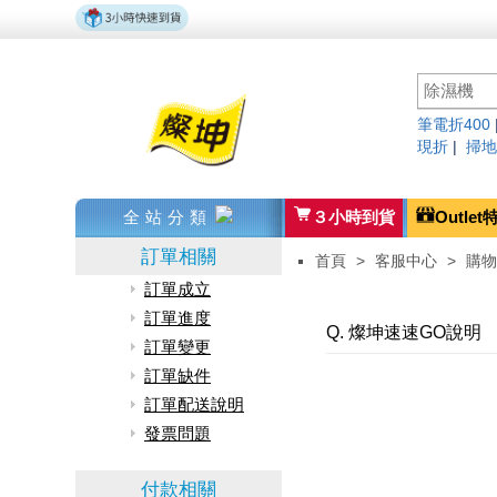
筆電折400
現折
|
掃地
全站分類
３小時到貨
Outlet
訂單相關
首頁
>
客服中心
>
購物
訂單成立
訂單進度
Q. 燦坤速速GO說明
訂單變更
訂單缺件
訂單配送說明
發票問題
付款相關