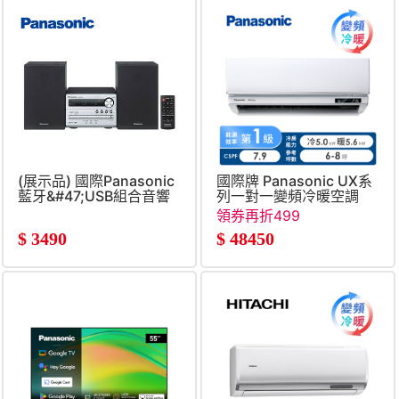
(展示品) 國際Panasonic
國際牌 Panasonic UX系
藍牙&#47;USB組合音響
列一對一變頻冷暖空調
領券再折499
$
3490
$
48450