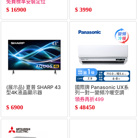
顯示器
免費標準安裝定位
$
16900
$
3990
(展示品) 夏普 SHARP 43
國際牌 Panasonic UX系
型4K液晶顯示器
列一對一變頻冷暖空調
領券再折499
$
6900
$
48450