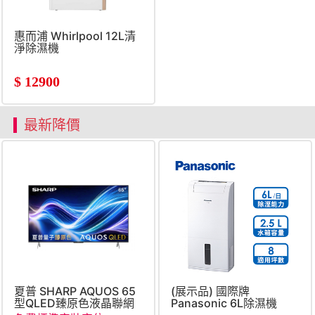
惠而浦 Whirlpool 12L清
淨除濕機
$
12900
最新降價
夏普 SHARP AQUOS 65
(展示品) 國際牌
型QLED臻原色液晶聯網
Panasonic 6L除濕機