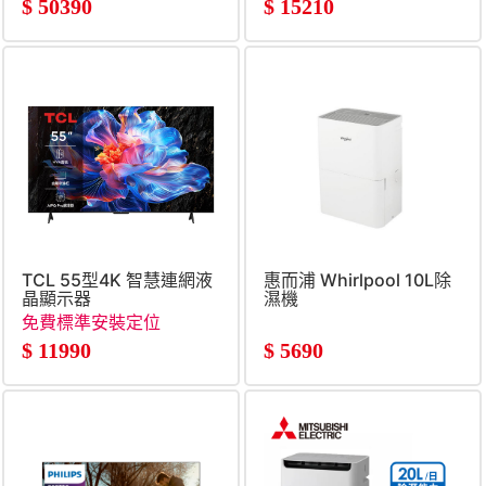
外露營風扇燈組
$
50390
$
15210
TCL 55型4K 智慧連網液
惠而浦 Whirlpool 10L除
晶顯示器
濕機
免費標準安裝定位
$
11990
$
5690