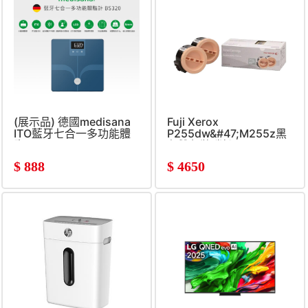
(展示品) 德國medisana
Fuji Xerox
ITO藍牙七合一多功能體
P255dw&#47;M255z黑
脂
色雙包裝碳粉匣
$
888
$
4650