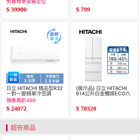
免費標準安裝定位
$
39900
$
799
日立 HITACHI 精品型R32
(展示品) 日立 HITACHI
一對一變頻單冷空調
614公升白金觸媒ECO六
門冰箱
領券再折499
$
24072
$
70320
超夯商品