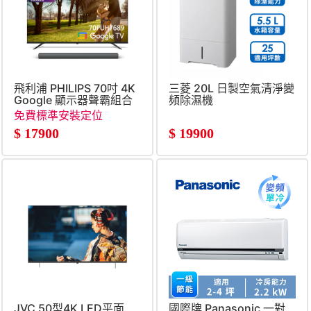
飛利浦 PHILIPS 70吋 4K
三菱 20L 日製空氣清淨變
Google 顯示器聲霸組合
頻除濕機
免費標準安裝定位
$
17900
$
19900
JVC 50型4K LED平面
國際牌 Panasonic 一對