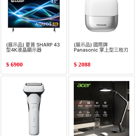
(展示品) 夏普 SHARP 43
(展示品) 國際牌
型4K液晶顯示器
Panasonic 掌上型三枚刃
電鬍刀禮盒組 (白)
$
6900
$
2088