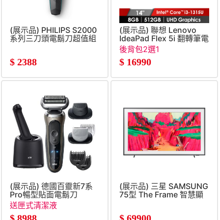
(展示品) PHILIPS S2000
(展示品) 聯想 Lenovo
系列三刀頭電鬍刀超值組
IdeaPad Flex 5i 翻轉筆電
14&#034; (i3-
後背包2選1
1315U&#47;8GB&#47;512GB
$
2388
$
16990
UHD
Graphics&#47;W11) 灰
(展示品) 德國百靈新7系
(展示品) 三星 SAMSUNG
Pro暢型貼面電鬍刀
75型 The Frame 智慧顯
示器
送匣式清潔液
$
8988
$
69900