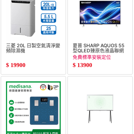
三菱 20L 日製空氣清淨變
夏普 SHARP AQUOS 55
頻除濕機
型QLED臻原色液晶聯網
顯示器
免費標準安裝定位
$
19900
$
13900