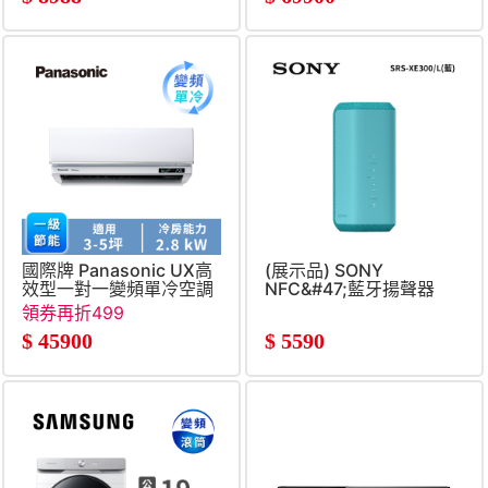
國際牌 Panasonic UX高
(展示品) SONY
效型一對一變頻單冷空調
NFC&#47;藍牙揚聲器
領券再折499
$
45900
$
5590