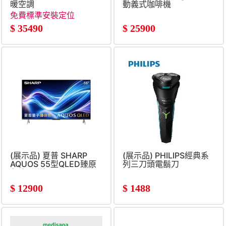
暖空調
動義式咖啡機
免費標準安裝定位
$
35490
$
25900
(展示品) 夏普 SHARP
(展示品) PHILIPS經典系
AQUOS 55型QLED臻原
列三刀頭電鬍刀
色液晶聯網顯
$
12900
$
1488