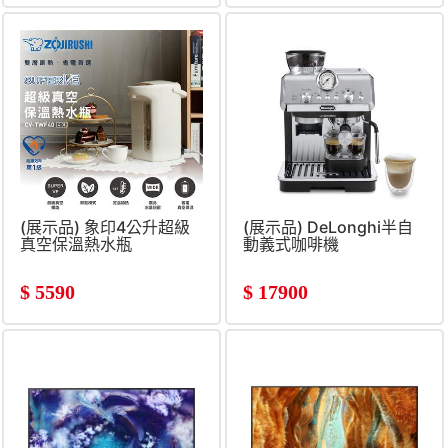
(展示品) 象印4公升超級
(展示品) DeLonghi半自
真空保溫熱水瓶
動義式咖啡機
$
5590
$
17900