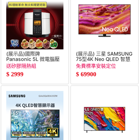
(展示品)國際牌
(展示品) 三星 SAMSUNG
Panasonic 5L 微電腦壓
75型4K Neo QLED 智慧
力鍋
顯示器
送矽膠隔熱組
免費標準安裝定位
$
2999
$
69900