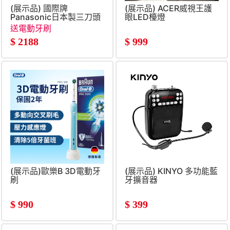
(展示品) 國際牌
(展示品) ACER威視王護
Panasonic日本製三刀頭
眼LED檯燈
電鬍刀
送電動牙刷
$
2188
$
999
(展示品)歐樂B 3D電動牙
(展示品) KINYO 多功能藍
刷
牙擴音器
$
990
$
399