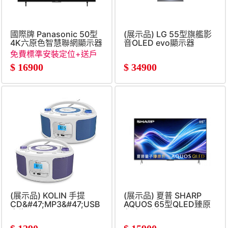
國際牌 Panasonic 50型
(展示品) LG 55型旗艦影
4K六原色智慧聯網顯示器
音OLED evo顯示器
免費標準安裝定位+送戶
外露營風扇燈組
$
16900
$
34900
(展示品) KOLIN 手提
(展示品) 夏普 SHARP
CD&#47;MP3&#47;USB
AQUOS 65型QLED臻原
音響
色液晶聯網顯