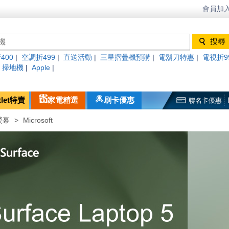
會員加入
400
|
空調折499
|
直送活動
|
三星摺疊機預購
|
電鬍刀特惠
|
電視折9
|
掃地機
|
Apple
|
tlet特賣
家電精選
刷卡優惠
聯名卡優惠
螢幕
>
Microsoft