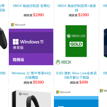
 台幣
XBOX 無線控制器 狙擊紅
XBOX 無線控制器黑+連接
X
載版
線
$1990
$1990
網路價
網路價
線控制
Windows 11 繁中專業64位
ESD-微軟 Xbox Live金會員
X
元隨機版
3個月數位下載版
$5390
$499
網路價
網路價