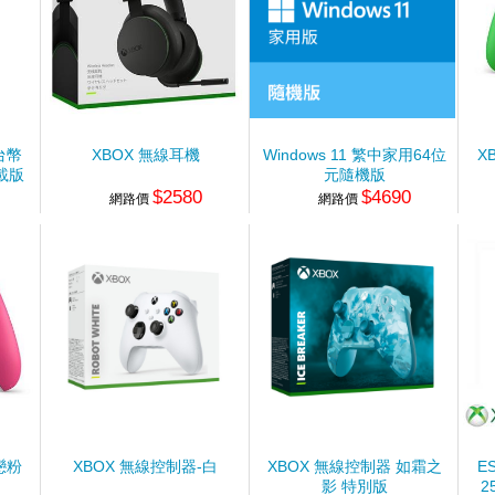
 台幣
XBOX 無線耳機
Windows 11 繁中家用64位
X
載版
元隨機版
$2580
$4690
網路價
網路價
戀粉
XBOX 無線控制器-白
XBOX 無線控制器 如霜之
E
影 特別版
2