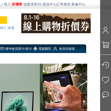
 / 登入
折價券
追蹤清單(0)
會員中心
訂單查詢
客服中心
99
|
冰洗
燦坤會員開卡/綁卡
電氣醫院
會員回娘家