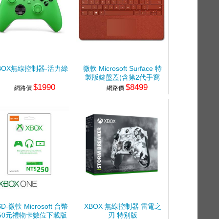
BOX無線控制器-活力綠
微軟 Microsoft Surface 特
製版鍵盤蓋(含第2代手寫
$1990
$8499
筆)緋紅
網路價
網路價
SD-微軟 Microsoft 台幣
XBOX 無線控制器 雷電之
50元禮物卡數位下載版
刃 特別版