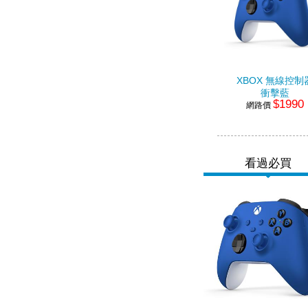
XBOX 無線控制
衝擊藍
$1990
網路價
看過必買