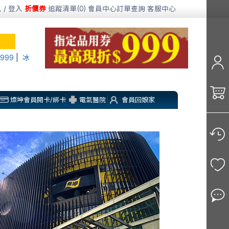
 / 登入
折價券
追蹤清單(0)
會員中心
訂單查詢
客服中心
999
|
冰
燦坤會員開卡/綁卡
電氣醫院
會員回娘家