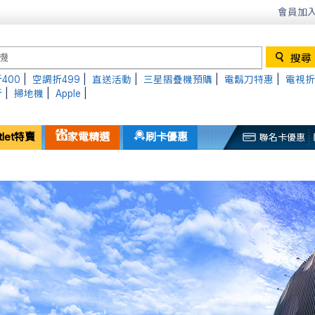
會員加入
400
|
空調折499
|
直送活動
|
三星摺疊機預購
|
電鬍刀特惠
|
電視折
折
|
掃地機
|
Apple
|
tlet特賣
家電精選
刷卡優惠
聯名卡優惠