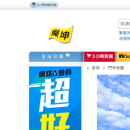
筆電折
洗現
全站分類
３小時到貨
Ou
首頁
>
門市地圖