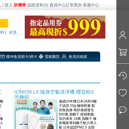
 / 登入
折價券
追蹤清單(0)
會員中心
訂單查詢
客服中心
99
|
冰洗
燦坤會員開卡/綁卡
電氣醫院
會員回娘家
二
IONION LX 隨身空氣清淨機 櫻花粉S
吊鍊組
A離
連續20年獲日本JAIRA離
配
子認證 20g 極致輕量 配
生
掛無負擔 每秒連續發生
氣
900萬 負離子 經移動氣
 擁
流仍保有 19萬 負離子 擁
入
有獨家專利離子動力導入
除
板 日本認證PM2.5 去除