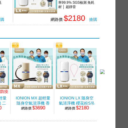
耗
率99.9% SGS檢測 免耗
材 │ 超靜音
$2180
搶購
網路價
搶購
5
6
7
K防疫
超輕量
IONION MX 超輕量
IONION LX 隨身空
IONION MX
 二
隨身空氣清淨機 香
氣清淨機 櫻花粉S吊
隨身空氣清淨
0
$3690
$2180
$36
網路價
檳金
網路價
鍊組
網路價
耀灰