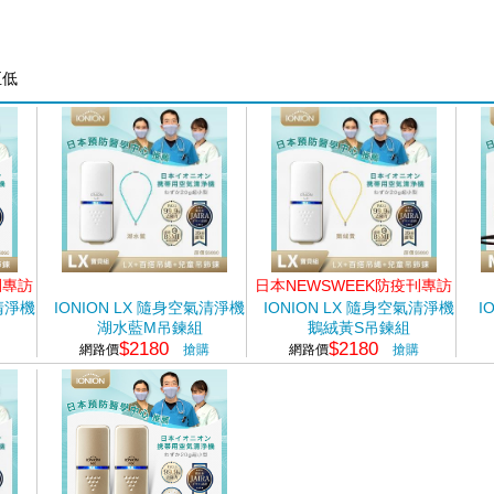
至低
刊專訪
日本NEWSWEEK防疫刊專訪
氣清淨機
IONION LX 隨身空氣清淨機
IONION LX 隨身空氣清淨機
I
湖水藍M吊鍊組
鵝絨黃S吊鍊組
$2180
$2180
網路價
搶購
網路價
搶購