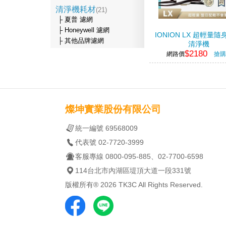
清淨機耗材
(21)
├ 夏普 濾網
├ Honeywell 濾網
IONION LX 超輕量
├ 其他品牌濾網
清淨機
$2180
網路價
搶購