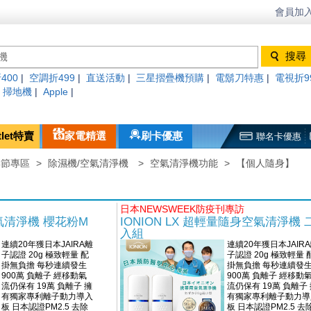
會員加入
400
|
空調折499
|
直送活動
|
三星摺疊機預購
|
電鬍刀特惠
|
電視折9
|
掃地機
|
Apple
|
tlet特賣
家電精選
刷卡優惠
聯名卡優惠
季節專區
>
除濕機/空氣清淨機
>
空氣清淨機功能
>
【個人隨身】
日本NEWSWEEK防疫刊專訪
身空氣清淨機 櫻花粉M
IONION LX 超輕量隨身空氣清淨機 
入組
連續20年獲日本JAIRA離
連續20年獲日本JAIR
子認證 20g 極致輕量 配
子認證 20g 極致輕量 
掛無負擔 每秒連續發生
掛無負擔 每秒連續發
900萬 負離子 經移動氣
900萬 負離子 經移動
流仍保有 19萬 負離子 擁
流仍保有 19萬 負離子
有獨家專利離子動力導入
有獨家專利離子動力導
板 日本認證PM2.5 去除
板 日本認證PM2.5 去