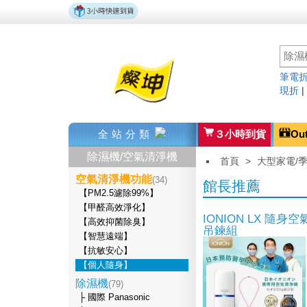
筆電折
現折
全站分類
３小時到貨
Ou
除濕機/空氣清淨機
首頁
>
大型家電/
空氣清淨機功能
(34)
館長推薦
【PM2.5濾除99%】
【甲醛高效淨化】
IONION LX 隨
【高效抑菌除臭】
吊鍊組
【智慧遠端】
【抗敏安心】
【個人隨身】
除濕機
(79)
├ 國際 Panasonic