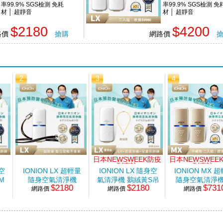
率99.9% SGS檢測 免耗
率99.9% SGS檢測 免
材 │ 超靜音
材 │ 超靜音
$2180
$4200
路價
搶購
網路價
2
3
4
日本NEWSWEEK防疫
日本NEWSWEE
刊專訪
刊專訪
身空
IONION LX 超輕量
IONION LX 隨身空
IONION MX 
M
隨身空氣清淨機
氣清淨機 鵝絨黃S吊
隨身空氣清淨機
$2180
$2180
$731
網路價
網路價
鍊組
網路價
入組