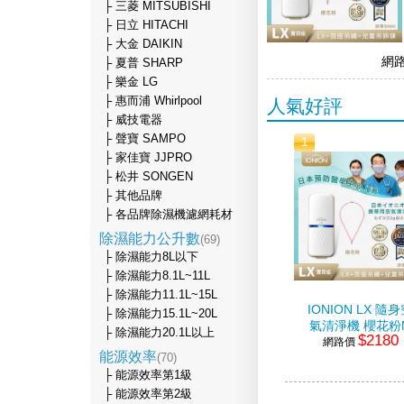
├ 三菱 MITSUBISHI
├ 日立 HITACHI
├ 大金 DAIKIN
網
├ 夏普 SHARP
├ 樂金 LG
├ 惠而浦 Whirlpool
人氣好評
├ 威技電器
├ 聲寶 SAMPO
1
├ 家佳寶 JJPRO
├ 松井 SONGEN
├ 其他品牌
├ 各品牌除濕機濾網耗材
除濕能力公升數
(69)
├ 除濕能力8L以下
├ 除濕能力8.1L~11L
├ 除濕能力11.1L~15L
IONION LX 隨
├ 除濕能力15.1L~20L
氣清淨機 櫻花粉
├ 除濕能力20.1L以上
$2180
網路價
吊鍊組
能源效率
(70)
├ 能源效率第1級
├ 能源效率第2級