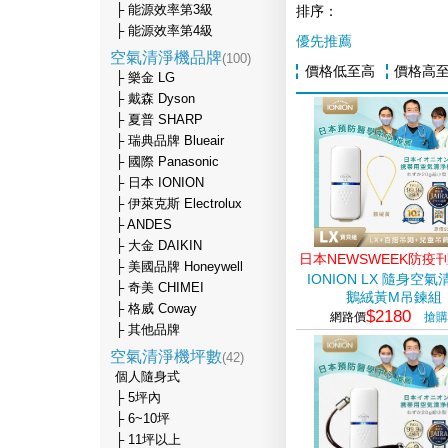
├ 能源效率第3級
排序：
├ 能源效率第4級
優先推薦
空氣清淨機品牌
(100)
價格低至高
價格高
├ 樂金 LG
├ 戴森 Dyson
├ 夏普 SHARP
├ 瑞典品牌 Blueair
├ 國際 Panasonic
├ 日本 IONION
├ 伊萊克斯 Electrolux
├ ANDES
├ 大金 DAIKIN
日本NEWSWEEK防疫
├ 美國品牌 Honeywell
IONION LX 隨身空
├ 奇美 CHIMEI
鵝絨黃M吊鍊組
├ 格威 Coway
$2180
網路價
搶購
├ 其他品牌
空氣清淨機坪數
(42)
個人隨身式
├ 5坪內
├ 6~10坪
├ 11坪以上