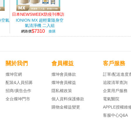
日本NEWSWEEK防疫刊專訪
隨身空氣
IONION MX 超輕量隨身空
氣清淨機 二入組
$7310
網路價
搶購