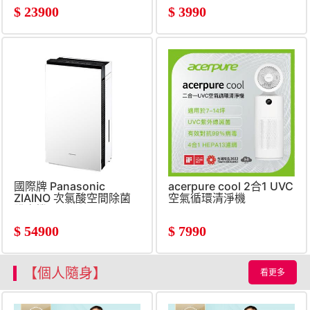
$
23900
$
3990
國際牌 Panasonic
acerpure cool 2合1 UVC
ZIAINO 次氯酸空間除菌
空氣循環清淨機
脫臭機
$
54900
$
7990
【個人隨身】
看更多