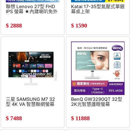
聯想 Lenovo 27型 FHD
Katai 17-35型氣壓式單銀
IPS 螢幕 ★內建喇叭免外
幕桌上架
接★
(1920x1080&#47;144Hz&#47;1ms)
$
2888
$
1590
三星 SAMSUNG M7 32
BenQ GW3290QT 32型
型 4K VA 智慧聯網螢幕
2K光智慧護眼螢幕
(3840x2160&#47;60Hz&#47;4ms&#47;
喇叭)
$
7488
$
11888