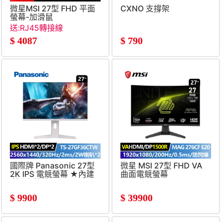
微星MSI 27型 FHD 平面
CXNO 支撐架
螢幕-加滑鼠
(27&#034;&#47;1920x1080&#47;144Hz&#47;4ms&#47;
送:RJ45轉接線
喇叭&#47;IPS)
$
4087
$
790
國際牌 Panasonic 27型
微星 MSI 27型 FHD VA
2K IPS 電競螢幕 ★內建
曲面電競螢幕
喇叭免外接★
(1920x1080&#47;200Hz&#
(2560x1440&#47;320Hz&#47;2ms)
*10台
$
9900
$
39900