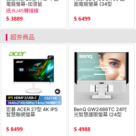
電競螢幕-加滑鼠
面電競螢幕 (34型
(24.5&#034;&#47;1920x1080&#47;240Hz&#47;0.5ms&#
&#47;3440x1440&#47;120
送:RJ45轉接線
$
3889
$
6499
超夯商品
宏碁 ACER 27型 4K IPS
BenQ GW2486TC 24吋
智慧聯網螢幕
光智慧護眼螢幕 (24型
(3840x2160&#47;HDMI+USB-
&#47; IPS &#47; 5ms
C&#47;3W喇叭
&#47; FHD)
$
8499
$
4988
*2&#47;WebOS)