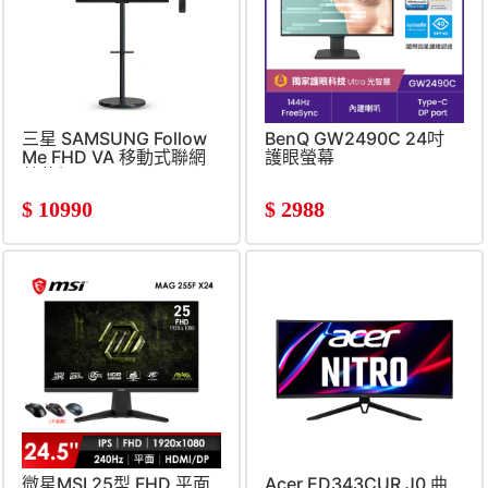
三星 SAMSUNG Follow
BenQ GW2490C 24吋
Me FHD VA 移動式聯網
護眼螢幕
螢幕組
(1920x1080&#47;60Hz&#47;4ms&#47;5W
$
10990
$
2988
喇叭*2)
微星MSI 25型 FHD 平面
Acer ED343CUR J0 曲