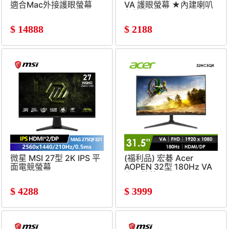
適合Mac外接護眼螢幕
VA 護眼螢幕 ★內建喇叭
免外接★
(1ms&#47;FHD&#47;1920x
$
14888
$
2188
微星 MSI 27型 2K IPS 平
(福利品) 宏碁 Acer
面電競螢幕
AOPEN 32型 180Hz VA
(2560x1440&#47;210Hz&#47;0.5ms)
曲面螢幕
(1ms&#47;1920x1080&#47
$
4288
$
3999