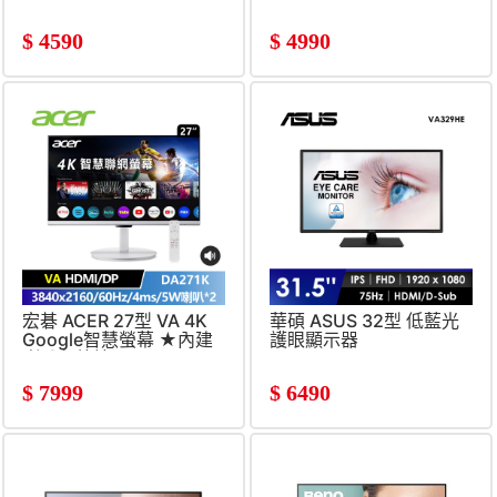
(1920X1080&#47;200Hz&#47;0.3ms)
(2560x1440&#47;100Hz&#
升降&#47;旋轉)
$
4590
$
4990
宏碁 ACER 27型 VA 4K
華碩 ASUS 32型 低藍光
Google智慧螢幕 ★內建
護眼顯示器
喇叭免外接★
(4ms&#47;60Hz&#47;HDMI&#47;DP&#47;5W
$
7999
$
6490
喇叭*2)