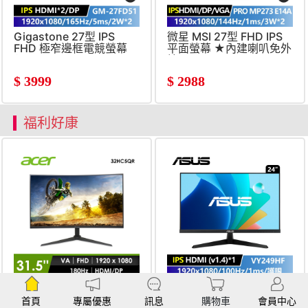
Gigastone 27型 IPS
微星 MSI 27型 FHD IPS
FHD 極窄邊框電競螢幕
平面螢幕 ★內建喇叭免外
(1920x1080&#47;165Hz&#47;5ms&#47;2W
接★
喇叭*2)
(1920x1080&#47;144Hz&#
$
3999
$
2988
喇叭*2)
福利好康
(福利品) 宏碁 Acer
華碩 ASUS 24型 FHD
AOPEN 32型 180Hz VA
IPS 護眼螢幕
首頁
專屬優惠
訊息
購物車
會員中心