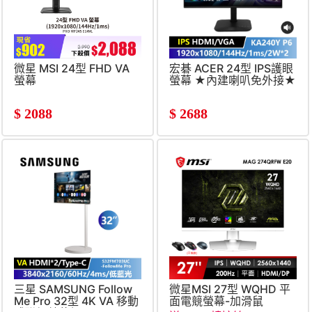
微星 MSI 24型 FHD VA
宏碁 ACER 24型 IPS護眼
螢幕
螢幕 ★內建喇叭免外接★
(1920x1080&#47;144Hz&#47;1ms)
(144Hz&#47;IPS&#47;25
喇叭*2)
$
2088
$
2688
三星 SAMSUNG Follow
微星MSI 27型 WQHD 平
Me Pro 32型 4K VA 移動
面電競螢幕-加滑鼠