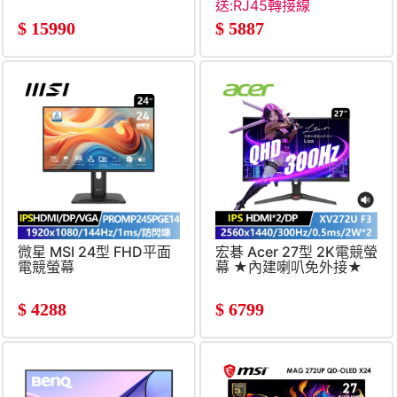
式聯網螢幕組
(27&#034;&#47;2560x144
送:RJ45轉接線
(3840x2160&#47;60Hz&#47;4ms&#47;5W
白色)
$
15990
$
5887
喇叭*2&#47;可調式支架)
白
微星 MSI 24型 FHD平面
宏碁 Acer 27型 2K電競螢
電競螢幕
幕 ★內建喇叭免外接★
(1920x1080&#47;144Hz&#47;1ms&#47;IPS)
(300Hz&#47;1ms&#47;HD
喇叭*2&#47;高低旋轉)
$
4288
$
6799