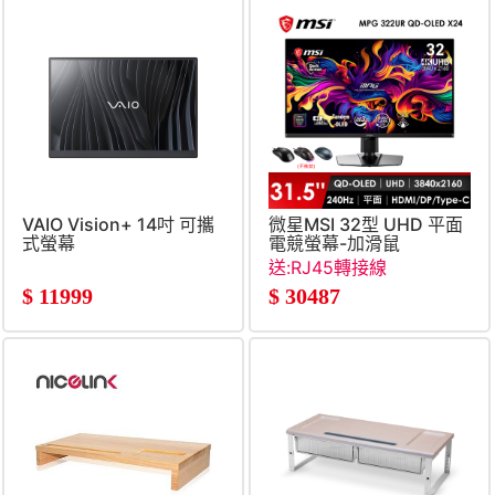
VAIO Vision+ 14吋 可攜
微星MSI 32型 UHD 平面
式螢幕
電競螢幕-加滑鼠
(WUXGA&#47;Type-
(31.5&#034;&#47;3840x2
送:RJ45轉接線
C&#47;IPS)
OLED)
$
11999
$
30487