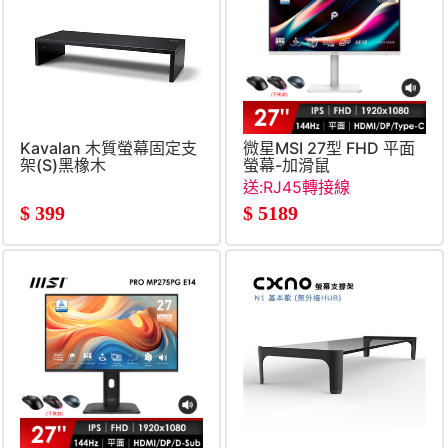
Kavalan 木質螢幕固定支
微星MSI 27型 FHD 平面
架(S)黑橡木
螢幕-加滑鼠
(27&#034;&#47;1920x108
送:RJ45轉接線
喇叭&#47;IPS&#47;白)
$
399
$
5189