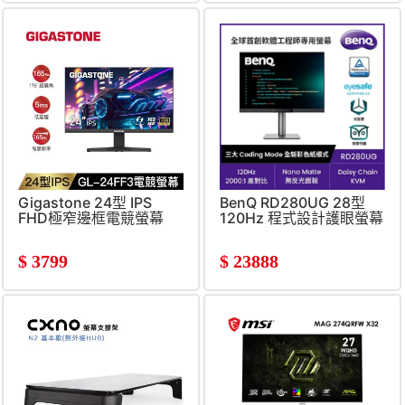
Gigastone 24型 IPS
BenQ RD280UG 28型
FHD極窄邊框電競螢幕
120Hz 程式設計護眼螢幕
(IPS&#47;USB-
C&#47;HDMI&#47;DP)
$
3799
$
23888