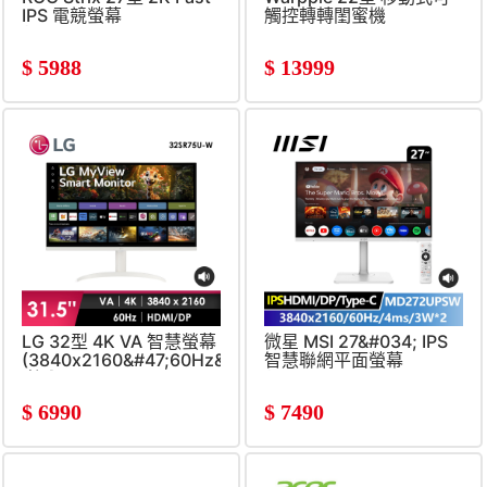
IPS 電競螢幕
觸控轉轉閨蜜機
(2560x1440&#47;180Hz&#47;1ms)
$
5988
$
13999
LG 32型 4K VA 智慧螢幕
微星 MSI 27&#034; IPS
(3840x2160&#47;60Hz&#47;5ms&#47;
智慧聯網平面螢幕
喇叭)
(3840x2160&#47;UHD&#4
喇叭)
$
6990
$
7490