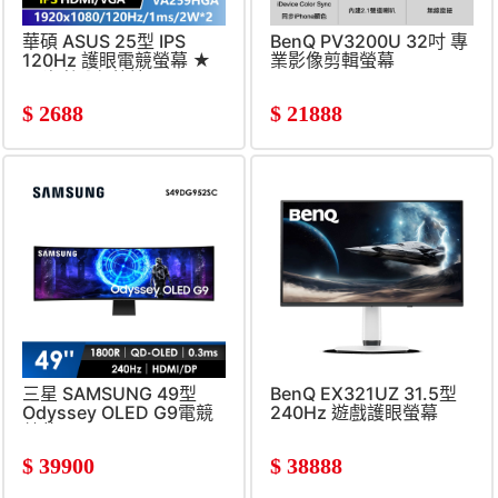
華碩 ASUS 25型 IPS
BenQ PV3200U 32吋 專
120Hz 護眼電競螢幕 ★
業影像剪輯螢幕
內建喇叭免外接★
(FHD&#47;1920x1080&#47;1ms)
$
2688
$
21888
三星 SAMSUNG 49型
BenQ EX321UZ 31.5型
Odyssey OLED G9電競
240Hz 遊戲護眼螢幕
螢幕
(OLED&#47;HDMI&#47;&#4
(5120x1440&#47;1800R&#47;240Hz)
C)
$
39900
$
38888