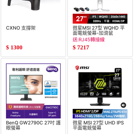
CXNO 支撐架
微星MSI 27型 WQHD 平
面電競螢幕-加滑鼠
(27&#034;&#47;2560x144
送:RJ45轉接線
白)
$
1300
$
7217
BenQ GW2790C 27吋 護
微星 MSI 27型 UHD IPS
眼螢幕
平面電競螢幕
(3840x2160&#47;288Hz&