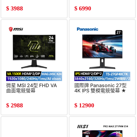
喇叭*2)
$
3988
$
6990
微星 MSI 24型 FHD VA
國際牌 Panasonic 27型
曲面電競螢幕
4K IPS 雙模電競螢幕 ★
(1920x1080&#47;240Hz&#47;1ms&#47;1500R)
內建喇叭免外接★
(3840x2160&#47;160Hz
$
2988
$
12900
or 320Hz&#47;1ms)