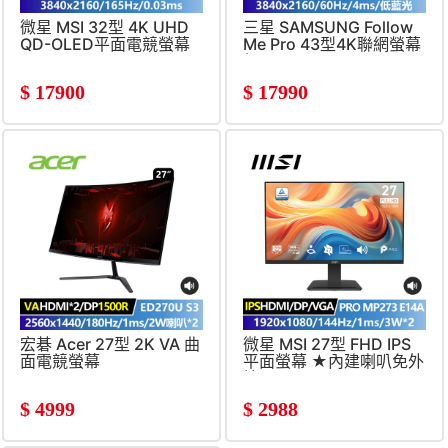
微星 MSI 32型 4K UHD
三星 SAMSUNG Follow
QD-OLED平面電競螢幕
Me Pro 43型4K聯網螢幕
(3840x2160&#47;165Hz&#47;0.03ms)
組
(4ms&#47;60Hz10W*2&#4
$
17900
$
17990
可調式支架)
宏碁 Acer 27型 2K VA 曲
微星 MSI 27型 FHD IPS
面電競螢幕
平面螢幕 ★內建喇叭免外
(2560x1440&#47;180Hz&#47;1ms&#47;
接★
喇叭)
(1920x1080&#47;144Hz&#
$
4999
$
2988
喇叭*2)