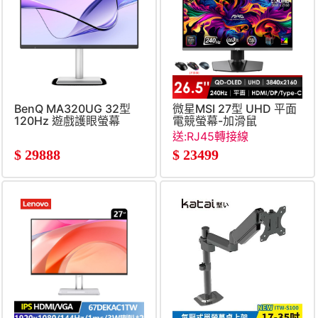
BenQ MA320UG 32型
微星MSI 27型 UHD 平面
120Hz 遊戲護眼螢幕
電競螢幕-加滑鼠
(IPS&#47;HDMI&#47;USB-
(26.5&#034;&#47;3840x2
送:RJ45轉接線
C)
OLED)
$
29888
$
23499