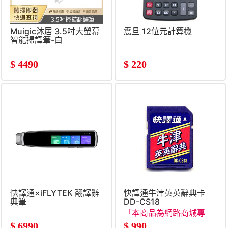
Muigic沐居 3.5吋大螢幕
震旦 12位元計算機
智能掃譯筆-白
$
4490
$
220
快譯通×iFLYTEK 翻譯辭
快譯通牛津英英辭典卡
典筆
DD-CS18
「本商品為網路商城專
賣」
$
6990
$
990