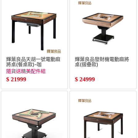
輝葉良品天胡一號電動麻
輝葉良品發財機電動麻將
將桌(餐桌款)-咖
桌(摺疊款)
隨貨送精美配件組
$
21999
$
24999