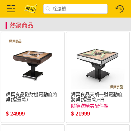
熱銷商品
輝葉良品發財機電動麻將
輝葉良品天胡一號電動麻
桌(摺疊款)
將桌(摺疊款)-白
隨貨送精美配件組
$
24999
$
21999