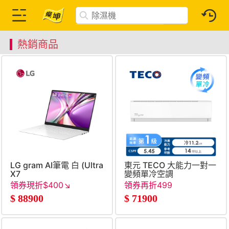
熱銷商品
LG gram AI筆電 白 (Ultra
東元 TECO 大能力一對一
X7
變頻單冷空調
358H&#47;32G&#47;1TB
領券現折$400↘
領券再折499
SSD&#47;Win11)
$
88900
$
71900