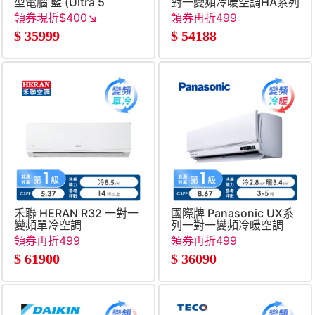
型電腦 藍 (Ultra 5
對一變頻冷暖空調HA系列
325&#47;16G&#47;512G
(R32)
領券現折$400↘
領券再折499
SSD&#47;W11)
$
35999
$
54188
禾聯 HERAN R32 一對一
國際牌 Panasonic UX系
變頻單冷空調
列一對一變頻冷暖空調
領券再折499
領券再折499
$
61900
$
36090