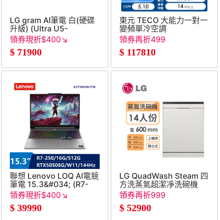
LG gram AI筆電 白(硬碟
東元 TECO 大能力一對一
升級) (Ultra U5-
變頻單冷空調
325&#47;32G&#47;1TB+512G
領券現折$400↘
領券再折499
SSD&#47;Win11)
$
71900
$
117810
聯想 Lenovo LOQ AI電競
LG QuadWash Steam 四
筆電 15.3&#034; (R7-
方洗蒸氣超潔凈洗碗機
250&#47;16G&#47;512G&#47;RTX5050-
(雪霧白)｜Objet
領券現折$400↘
領券再折999
8G&#47;W11)
Collection&#8203;
$
39990
$
52900