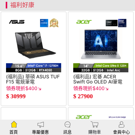
福利好康
(福利品) 華碩 ASUS TUF
(福利品) 宏碁 ACER
F15 電競筆電
Swift Go OLED AI筆電
15.6&#034; (i7-
14&#034; (Intel Core
領券現折$400↘
領券現折$400↘
12700H&#47;8GB&#47;512GB&#47;RTX4050&#47;W11)
Ultra 5
$
30999
$
27900
灰
125H&#47;32G&#47;512G&#
Arc&#47;W11&#47;EVO
認證) 銀
首頁
專屬優惠
訊息
購物車
會員中心