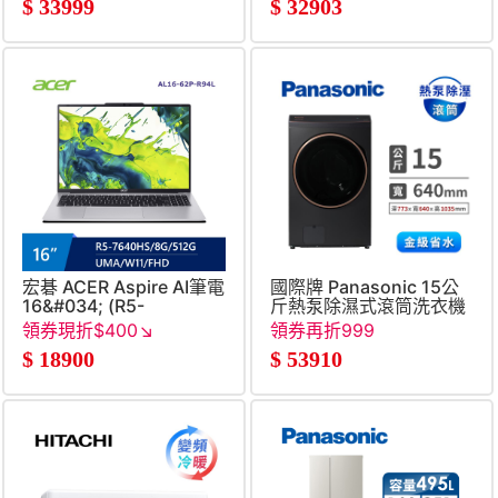
$
33999
$
32903
226V&#47;16G&#47;512G&#47;UMA&#47;W11)
迷霧藍
宏碁 ACER Aspire AI筆電
國際牌 Panasonic 15公
16&#034; (R5-
斤熱泵除濕式滾筒洗衣機
7640HS&#47;8G&#47;512G&#47;UMA&#47;W11)
領券現折$400↘
領券再折999
銀
$
18900
$
53910