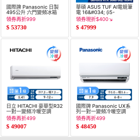
國際牌 Panasonic 日製
華碩 ASUS TUF AI電競筆
495公升 六門變頻冰箱
電 16&#034; (i5-
14450HX&#47;16G&#47;51
領券再折999
領券現折$400↘
RTX 5060-
$
53730
$
47999
8G&#47;W11)
日立 HITACHI 豪華型R32
國際牌 Panasonic UX系
一對一變頻冷暖空調
列一對一變頻冷暖空調
領券再折499
領券再折499
$
49007
$
48450