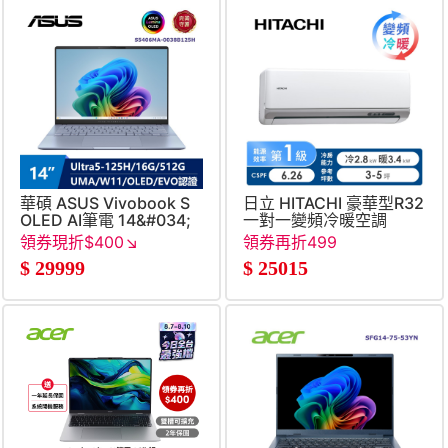
華碩 ASUS Vivobook S
日立 HITACHI 豪華型R32
OLED AI筆電 14&#034;
一對一變頻冷暖空調
(Intel Core Ultra5-
領券現折$400↘
領券再折499
125H&#47;16G&#47;512G&#47;UMA&#47;W11)
$
29999
$
25015
藍