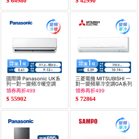
$
64980
$
42990
國際牌 Panasonic UK系
三菱電機 MITSUBISHI 一
列一對一變頻冷暖空調
對一變頻單冷空調GA系列
(R32)
領券再折499
領券再折499
$
55902
$
72864