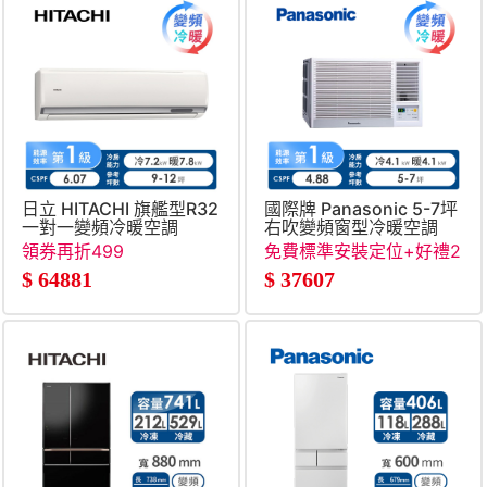
日立 HITACHI 旗艦型R32
國際牌 Panasonic 5-7坪
一對一變頻冷暖空調
右吹變頻窗型冷暖空調
領券再折499
免費標準安裝定位+好禮2
選1
$
64881
$
37607