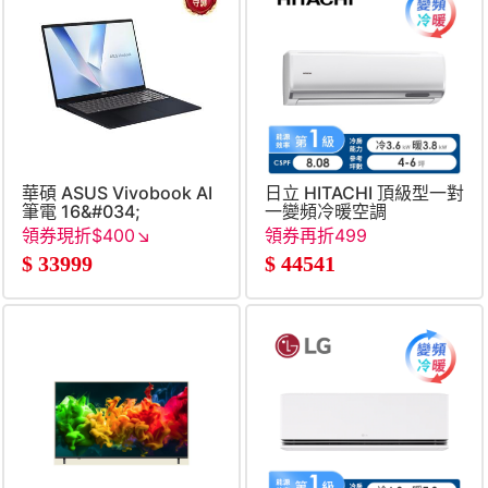
華碩 ASUS Vivobook AI
日立 HITACHI 頂級型一對
筆電 16&#034;
一變頻冷暖空調
(Snapdragon X X1 26
領券現折$400↘
領券再折499
100&#47;16G&#47;1T&#47;UMA&#47;W11)
$
33999
$
44541
藍