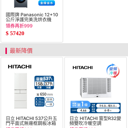
國際牌 Panasonic 12+10
公斤淨護完美洗烘衣機
領券再折999
$
57420
最新降價
日立 HITACHI 537公升五
日立 HITACHI 窗型R32變
門平面式無邊框鋼板冰箱
頻雙吹冷暖空調