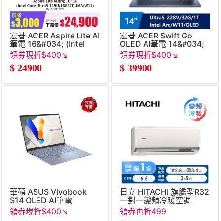
宏碁 ACER Aspire Lite AI
宏碁 ACER Swift Go
筆電 16&#034; (Intel
OLED AI筆電 14&#034;
Core Ultra5-
(Intel Core Ultra5-
領券現折$400↘
領券現折$400↘
115U&#47;16G&#47;1T&#47;UMA&#47;W11)
228V&#47;32G&#47;1T&#4
$
24900
$
39900
-銀
華碩 ASUS Vivobook
日立 HITACHI 旗艦型R32
S14 OLED AI筆電
一對一變頻冷暖空調
14&#034; (Intel Core
領券現折$400↘
領券再折499
Ultra5-