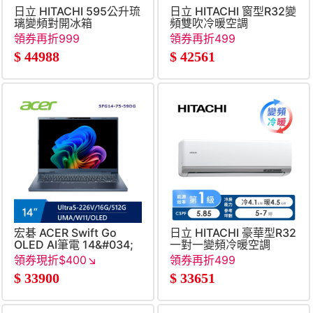
日立 HITACHI 595公升琉
日立 HITACHI 窗型R32變
璃變頻對開冰箱
頻雙吹冷暖空調
領券再折999
領券再折499
$
44988
$
42561
宏碁 ACER Swift Go
日立 HITACHI 豪華型R32
OLED AI筆電 14&#034;
一對一變頻冷暖空調
(Intel Core Ultra5-
領券現折$400↘
領券再折499
226V&#47;16G&#47;512G&#47;UMA&#47;W11)
$
33900
$
33651