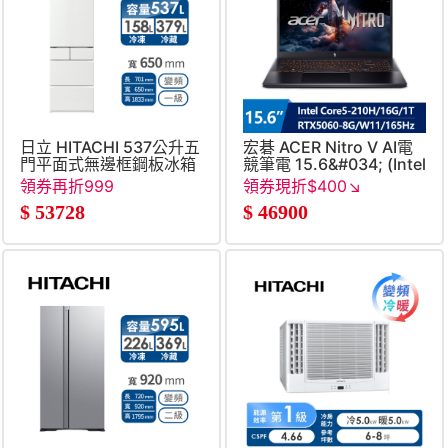
日立 HITACHI 537公升五
宏碁 ACER Nitro V AI電
門平面式無邊框鋼板冰箱
競筆電 15.6&#034; (Intel
Core 5-
領券再折999
領券現折$400↘
210H&#47;16G&#47;1T&#4
$
53728
$
46900
8G&#47;W11) 黑