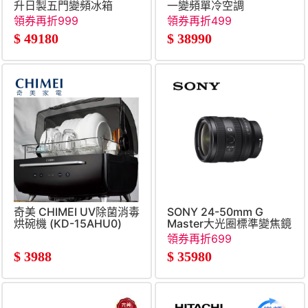
升日製五門變頻冰箱
一變頻單冷空調
領券再折999
領券再折499
$
49180
$
38990
奇美 CHIMEI UV除菌消毒
SONY 24-50mm G
烘碗機 (KD-15AHU0)
Master大光圈標準變焦鏡
領券再折699
$
3988
$
35980