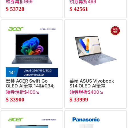
領券再折999
領券再折499
$
53728
$
42561
宏碁 ACER Swift Go
華碩 ASUS Vivobook
OLED AI筆電 14&#034;
S14 OLED AI筆電
(Intel Core Ultra5-
14&#034; (Intel Core
領券現折$400↘
領券現折$400↘
226V&#47;16G&#47;512G&#47;UMA&#47;W11)
Ultra5-
$
33900
$
33999
226V&#47;16G&#47;512G
迷霧藍