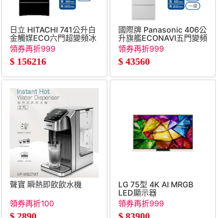
日立 HITACHI 741公升白
國際牌 Panasonic 406公
金觸媒ECO六門超變頻冰
升旗艦ECONAVI五門變頻
箱
冰箱
領券再折999
領券再折999
$
156216
$
43560
聲寶 瞬熱即飲飲水機
LG 75型 4K AI MRGB
LED顯示器
領券再折100
領券再折999
$
2890
$
83900