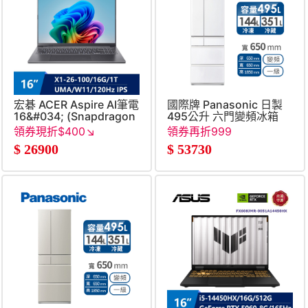
宏碁 ACER Aspire AI筆電
國際牌 Panasonic 日製
16&#034; (Snapdragon
495公升 六門變頻冰箱
X1-26-
領券現折$400↘
領券再折999
100&#47;16G&#47;1T&#47;UMA&#47;W11)
$
26900
$
53730