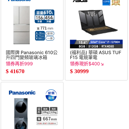
國際牌 Panasonic 610公
(福利品) 華碩 ASUS TUF
升四門變頻玻璃冰箱
F15 電競筆電
15.6&#034; (i7-
領券再折999
領券現折$400↘
12700H&#47;8GB&#47;51
$
41670
$
30999
灰