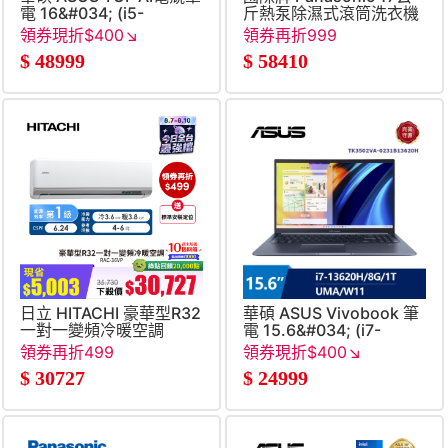
電 16&#034; (i5-
斤熱泵除濕式滾筒洗衣機
13450HX&#47;16G&#47;512G&#47;GeForce
領券現折$400↘
領券再折999
RTX 5070-
$
48999
$
58410
8G&#47;W11)
日立 HITACHI 豪華型R32
華碩 ASUS Vivobook 筆
一對一變頻冷暖空調
電 15.6&#034; (i7-
13620H&#47;8G&#47;1T&
領券再折499
領券現折$400↘
藍
$
30727
$
24999