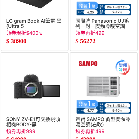
LG gram Book AI筆電 黑
國際牌 Panasonic UJ系
(Ultra 5
列一對一變頻冷暖空調
226V&#47;16G&#47;512G&#47;Win11)
領券現折$400↘
領券再折499
$
38900
$
56272
SONY ZV-E1可交換鏡頭
聲寶 SAMPO 窗型變頻冷
相機BODY-黑
暖空調(右吹)
領券再折999
領券再折499