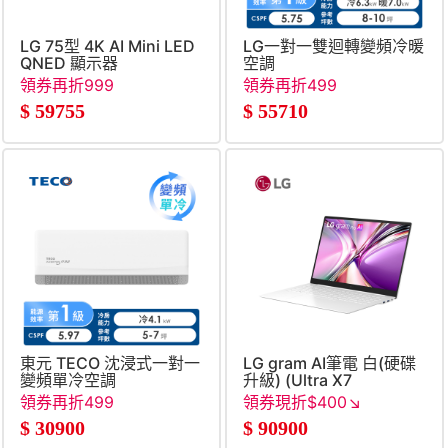
LG 75型 4K AI Mini LED
LG一對一雙迴轉變頻冷暖
QNED 顯示器
空調
領券再折999
領券再折499
$
59755
$
55710
東元 TECO 沈浸式一對一
LG gram AI筆電 白(硬碟
變頻單冷空調
升級) (Ultra X7
358H&#47;32G&#47;1TB+
領券再折499
領券現折$400↘
SSD&#47;Win11)
$
30900
$
90900