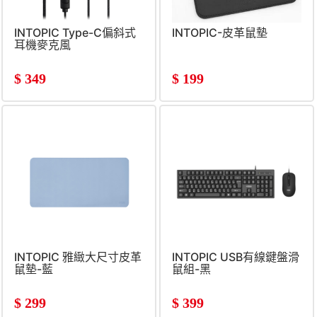
INTOPIC Type-C偏斜式
INTOPIC-皮革鼠墊
耳機麥克風
$
349
$
199
INTOPIC 雅緻大尺寸皮革
INTOPIC USB有線鍵盤滑
鼠墊-藍
鼠組-黑
$
299
$
399