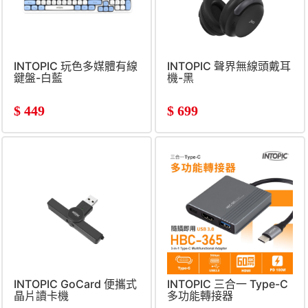
INTOPIC 玩色多媒體有線
INTOPIC 聲界無線頭戴耳
鍵盤-白藍
機-黑
$
449
$
699
INTOPIC GoCard 便攜式
INTOPIC 三合一 Type-C
晶片讀卡機
多功能轉接器