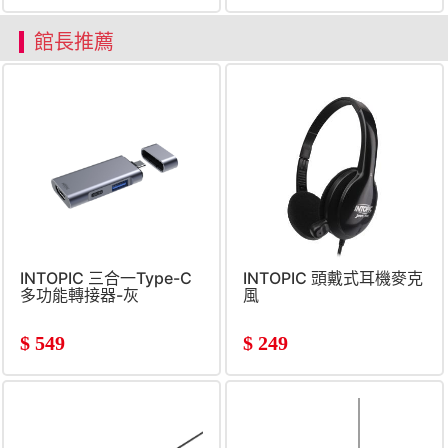
館長推薦
INTOPIC 三合一Type-C
INTOPIC 頭戴式耳機麥克
多功能轉接器-灰
風
$
549
$
249