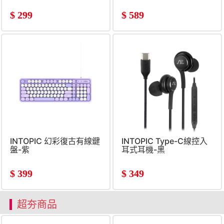
$
299
$
589
INTOPIC 幻彩復古有線鍵
INTOPIC Type-C線控入
盤-紫
耳式耳機-黑
$
399
$
349
超夯商品