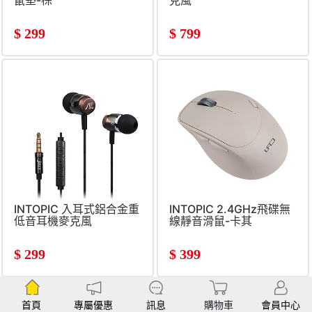
$
299
$
799
INTOPIC 入耳式鋁合金重
INTOPIC 2.4GHz飛碟無
低音耳機麥克風
線靜音滑鼠-卡其
$
299
$
399
首頁
專屬優惠
訊息
購物車
會員中心