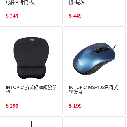
線靜音滑鼠-灰
機-鐵灰
$
349
$
449
INTOPIC 抗菌紓壓護腕鼠
INTOPIC MS-102飛碟光
墊
學滑鼠
$
299
$
199