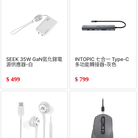
SEEK 35W GaN氮化鎵電
INTOPIC 七合一 Type-C
源供應器-白
多功能轉接器-灰色
$
499
$
799