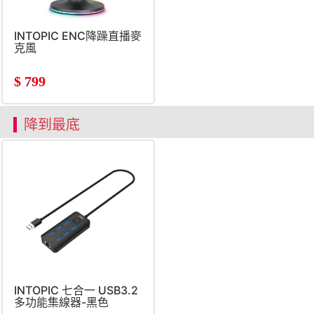
INTOPIC ENC降躁直播麥
克風
$
799
降到最底
INTOPIC 七合一 USB3.2
多功能集線器-黑色