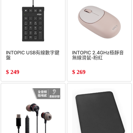
INTOPIC USB有線數字鍵
INTOPIC 2.4GHz極靜音
盤
無線滑鼠-粉紅
$
249
$
269