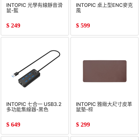
INTOPIC 光學有線靜音滑
INTOPIC 桌上型ENC麥克
鼠-藍
風
$
249
$
599
INTOPIC 七合一 USB3.2
INTOPIC 雅緻大尺寸皮革
多功能集線器-黑色
鼠墊-棕
$
649
$
299