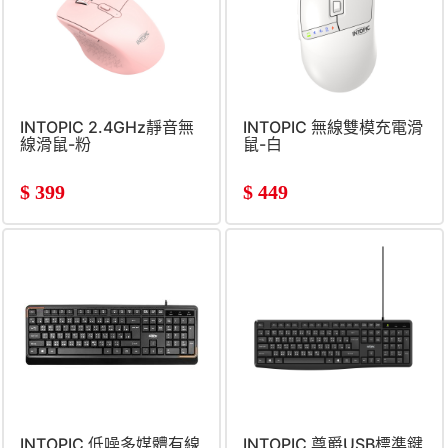
INTOPIC 2.4GHz靜音無
INTOPIC 無線雙模充電滑
線滑鼠-粉
鼠-白
$
399
$
449
INTOPIC 低噪多媒體有線
INTOPIC 尊爵USB標準鍵