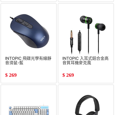
INTOPIC 飛碟光學有線靜
INTOPIC 入耳式鋁合金高
音滑鼠-藍
音質耳機麥克風
$
269
$
269