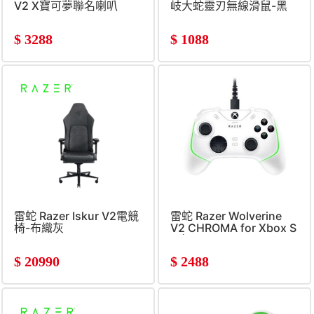
V2 X寶可夢聯名喇叭
岐大蛇靈刃無線滑鼠-黑
$
3288
$
1088
雷蛇 Razer Iskur V2電競
雷蛇 Razer Wolverine
椅-布織灰
V2 CHROMA for Xbox S
X白
$
20990
$
2488