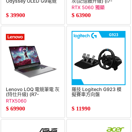
Odyssey OLED G9電競
灰(記憶體升級) (i7-
螢幕
14650HX&#47;16G+16G&#
RTX 5060 獨顯
(5120x1440&#47;1800R&#47;240Hz)
SSD&#47;GeForce
$
39900
$
63900
RTX5060&#47;W11)
Lenovo LOQ 電競筆電 灰
羅技 Logitech G923 模
(特仕升級) (R7-
擬賽車方向盤
250&#47;16G+16G&#47;512G+2TB
RTX5060
SSD&#47;RTX5060&#47;W11)
$
69900
$
11990