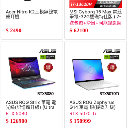
Acer Nitro K2三模無線電
MSI Cyborg 15 Max 電競
競耳機
筆電-32G雙碟特仕版 (i7-
13620H&#47;32G&#47;51
送包包+滑鼠+阿龍鑰匙圈
8G&#47;Win11)
(不挑款)+石中劍
$
2490
$
62100
ASUS ROG Strix 筆電 電
ASUS ROG Zephyrus
光綠(記憶體升級) (Ultra
G14 筆電 銀(硬碟升級)
9
(U9-
RTX 5080
RTX 5070 Ti
290H&#47;16G+16G&#47;1TB&#47;GeForce
386H&#47;64G&#47;4TB
$
126900
$
150999
RTX5080)
SSD&#47;GeForce
RTX5070Ti)