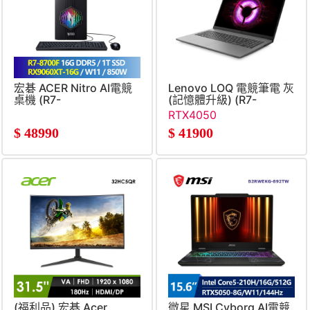
宏碁 ACER Nitro AI電競
Lenovo LOQ 電競筆電 灰
桌機 (R7-
(記憶體升級) (R7-
8700F&#47;16G&#47;1T&#47;RX9060XT-
170&#47;16G+16G&#47;5
RTX4050
16G&#47;W11&#47;850W)
SSD&#47;RTX4050&#47;W
$
48990
$
41900
(福利品) 宏碁 Acer
微星 MSI Cyborg AI電競