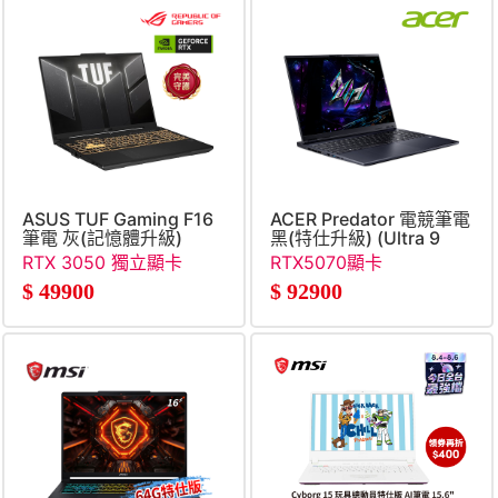
ASUS TUF Gaming F16
ACER Predator 電競筆電
筆電 灰(記憶體升級)
黑(特仕升級) (Ultra 9
(Core 5
386H&#47;16G+32G&#47;
RTX 3050 獨立顯卡
RTX5070顯卡
210H&#47;16G+32G&#47;1TB&#47;GeForce
SSD&#47;RTX5070)
$
49900
$
92900
RTX3050)