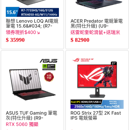
聯想 Lenovo LOQ AI電競
ACER Predator 電競筆電
筆電 15.6&#034; (R7-
黑(特仕升級) (U9-
7735HS&#47;16G&#47;512G&#47;RTX4050-
275HX&#47;16G+16G&#47
領券現折$400↘
送雷蛇奎蛇滑鼠+送瑞米
6G&#47;W11) 銀
SSD&#47;RTX5070)
收納立架
$
35990
$
82900
ASUS TUF Gaming 筆電
ROG Strix 27型 2K Fast
灰(特仕升級) (R9-
IPS 電競螢幕
8940HX&#47;16G+16G&#47;512G+1T
(2560x1440&#47;180Hz&#
RTX 5060 獨顯
SSD&#47;RTX5060)