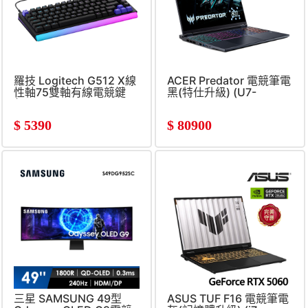
羅技 Logitech G512 X線
ACER Predator 電競筆電
性軸75雙軸有線電競鍵
黑(特仕升級) (U7-
盤-黑
255HX&#47;16G+32G&#47
SSD&#47;RTX5060)
$
5390
$
80900
三星 SAMSUNG 49型
ASUS TUF F16 電競筆電