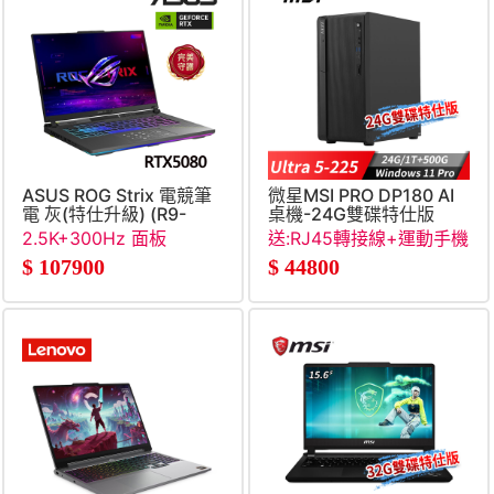
ASUS ROG Strix 電競筆
微星MSI PRO DP180 AI
電 灰(特仕升級) (R9-
桌機-24G雙碟特仕版
8940HX&#47;16G+16G&#47;1TB+1TB
(Ultra 5-
2.5K+300Hz 面板
送:RJ45轉接線+運動手機
SSD&#47;RTX5080)
225&#47;24G&#47;1T+50
包+清潔組
$
107900
$
44800
SSD&#47;Win11Pro)