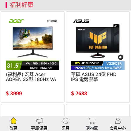
福利好康
(福利品) 宏碁 Acer
華碩 ASUS 24型 FHD
AOPEN 32型 180Hz VA
IPS 電競螢幕
曲面螢幕
(1920x1080&#47;180Hz&#
(1ms&#47;1920x1080&#47;1500R)
$
3999
$
2688
首頁
專屬優惠
訊息
購物車
會員中心