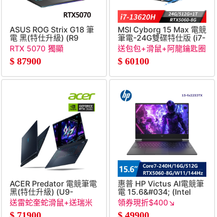
ASUS ROG Strix G18 筆
MSI Cyborg 15 Max 電競
電 黑(特仕升級) (R9
筆電-24G雙碟特仕版 (i7-
8940HX&#47;16G+16G&#47;1TB+1TB&#47;GeForceRTX
13620H&#47;24G&#47;51
RTX 5070 獨顯
送包包+滑鼠+阿龍鑰匙圈
8G&#47;Win11)
(不挑款)+石中劍
$
87900
$
60100
ACER Predator 電競筆電
惠普 HP Victus AI電競筆
黑(特仕升級) (U9-
電 15.6&#034; (Intel
275HX&#47;16G+32G&#47;512G+1TB
Core7-
送雷蛇奎蛇滑鼠+送瑞米
領券現折$400↘
SSD&#47;RTX5060)
240H&#47;16G&#47;512G
收納立架
$
71900
$
49900
8G&#47;W11)