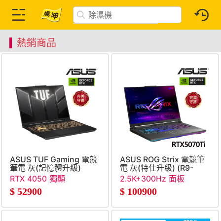
熱銷商品
ASUS TUF Gaming 電競
ASUS ROG Strix 電競筆
筆電 灰(記憶體升級)
電 灰(特仕升級) (R9-
(Core 5-
8940HX&#47;16G+32G&#4
RTX 4050 獨顯
2.5K+300Hz 面板
210H&#47;16G+32G&#47;512G
SSD&#47;RTX5070Ti)
$
52900
$
100900
SSD&#47;RTX4050&#47;W11)