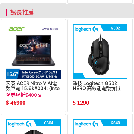
館長推薦
宏碁 ACER Nitro V AI電
羅技 Logitech G502
競筆電 15.6&#034; (Intel
HERO 高效能電競滑鼠
Core 5-
領券現折$400↘
210H&#47;16G&#47;1T&#47;RTX5060-
$
46900
$
1290
8G&#47;W11) 黑