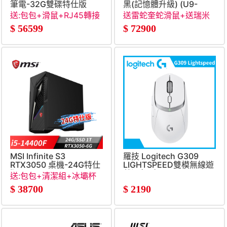
筆電-32G雙碟特仕版
黑(記憶體升級) (U9-
(Core 7-
275HX&#47;16G+16G&#47
送:包包+滑鼠+RJ45轉接
送雷蛇奎蛇滑鼠+送瑞米
240H&#47;32G&#47;512G+500G&#47;RTX5060-
線
收納立架
$
56599
$
72900
8G&#47;W11)
MSI Infinite S3
羅技 Logitech G309
RTX3050 桌機-24G特仕
LIGHTSPEED雙模無線遊
版 (i5-
戲滑鼠-白
送:包包+清潔組+冰壩杯
14400F&#47;24G&#47;1T
$
38700
$
2190
SSD&#47;RTX3050-
6G&#47;Win11)