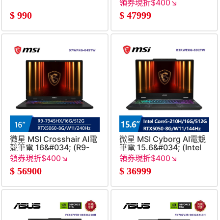
鼠 黑
14450HX&#47;16G&#47;51
領券現折$400↘
RTX 5060-
$
990
$
47999
8G&#47;W11)
微星 MSI Crosshair AI電
微星 MSI Cyborg AI電競
競筆電 16&#034; (R9-
筆電 15.6&#034; (Intel
7945HX&#47;16G&#47;512G&#47;RTX5060-
Core5-
領券現折$400↘
領券現折$400↘
8G&#47;W11)
210H&#47;16G&#47;512G&
$
56900
$
36999
8G&#47;W11)