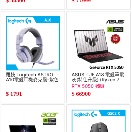
$
54500
$
77999
8G&#47;Win11)
羅技 Logitech ASTRO
ASUS TUF A18 電競筆電
A10電競耳機麥克風-紫色
灰(特仕升級) (Ryzen 7
V2
260&#47;16G+32G&#47;5
RTX 5050 獨顯
SSD&#47;GeForce
$
1791
$
66900
RTX5050)