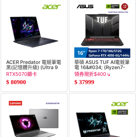
ACER Predator 電競筆電
華碩 ASUS TUF AI電競筆
黑(記憶體升級) (Ultra 9
電 16&#034; (Ryzen7-
386H&#47;16G+16G&#47;512G&#47;RTX5070&#47;W11
170&#47;16G&#47;512G&#
RTX5070顯卡
領券現折$400↘
RTX 4050-
$
80900
$
37999
6G&#47;W11) 灰