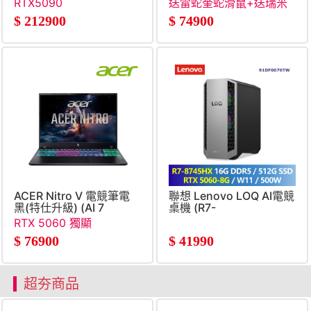
RTX5090
送雷蛇奎蛇滑鼠+送瑞米
SSD&#47;RTX5090)
SSD&#47;RTX5060)
收納立架
$
212900
$
74900
ACER Nitro V 電競筆電
聯想 Lenovo LOQ AI電競
黑(特仕升級) (AI 7
桌機 (R7-
450&#47;16G+32G&#47;512G+2TB
8745HX&#47;16G&#47;51
RTX 5060 獨顯
SSD&#47;RTX5060)
8G&#47;W11&#47;500W)
$
76900
$
41990
超夯商品