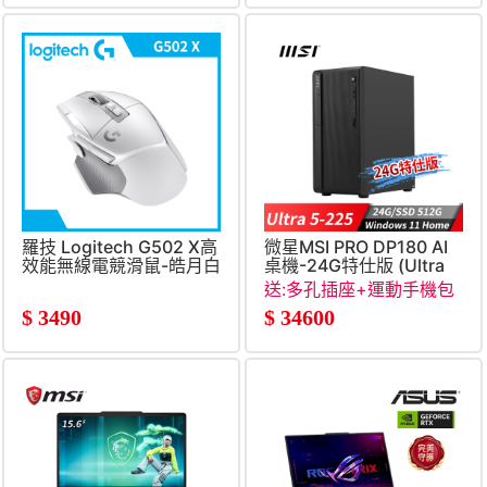
羅技 Logitech G502 X高
微星MSI PRO DP180 AI
效能無線電競滑鼠-皓月白
桌機-24G特仕版 (Ultra
5-
送:多孔插座+運動手機包
225&#47;24G&#47;512G&#
$
3490
$
34600