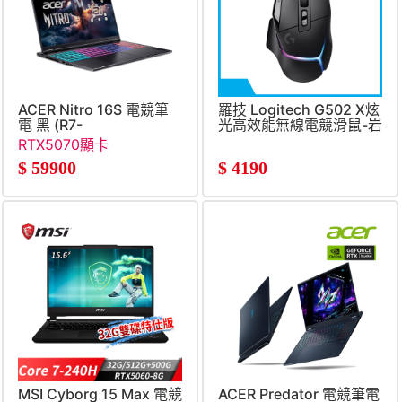
ACER Nitro 16S 電競筆
羅技 Logitech G502 X炫
電 黑 (R7-
光高效能無線電競滑鼠-岩
350&#47;16G&#47;512G
石黑
RTX5070顯卡
SSD&#47;RTX5070&#47;W11)
$
59900
$
4190
MSI Cyborg 15 Max 電競
ACER Predator 電競筆電