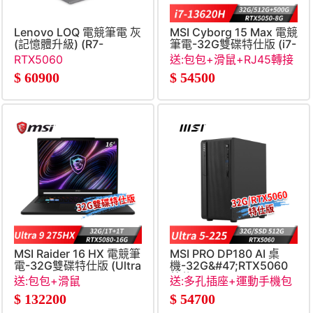
Lenovo LOQ 電競筆電 灰
MSI Cyborg 15 Max 電競
(記憶體升級) (R7-
筆電-32G雙碟特仕版 (i7-
250&#47;16G+16G&#47;512G
13620H&#47;32G&#47;51
RTX5060
送:包包+滑鼠+RJ45轉接
SSD&#47;RTX5060&#47;W11)
8G&#47;Win11)
線
$
60900
$
54500
MSI Raider 16 HX 電競筆
MSI PRO DP180 AI 桌
電-32G雙碟特仕版 (Ultra
機-32G&#47;RTX5060
9
特仕 (Ultra 5-
送:包包+滑鼠
送:多孔插座+運動手機包
275HX&#47;32G&#47;1T+1T&#47;RTX5080&#47;Win11)
225&#47;32G&#47;512G&#
$
132200
$
54700