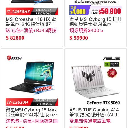
MSI Crosshair 16 HX 電
微星 MSI Cyborg 15 玩具
競筆電-64G特仕版 (i7-
總動員特仕版 AI筆電
14650HX&#47;64G&#47;1T
15.6&#034; (i5-
送:包包+滑鼠+RJ45轉接
領券現折$400↘
SSD&#47;RTX5060-
13420H&#47;16G&#47;51
線+保溫杯+清潔組
$
82800
$
59900
8G&#47;Win11)
8G&#47;W11)
微星MSI Cyborg 15 Max
ASUS TUF Gaming A14
電競筆電-24G特仕版 (i7-
筆電 銀(硬碟升級) (AI 9
13620H&#47;24G&#47;512G
465&#47;16G+16G&#47;1T
送包包+滑鼠+阿龍鑰匙圈
雙風扇輕薄電競筆電
SSD&#47;RTX5060-
RTX5060)
(不挑款)+石中劍