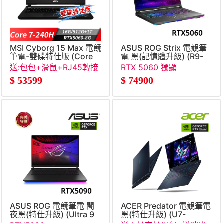
MSI Cyborg 15 Max 電競
ASUS ROG Strix 電競筆
筆電-雙碟特仕版 (Core
電 黑(記憶體升級) (R9-
7-
8940HX&#47;16G+16G&#47
送:包包+滑鼠+RJ45轉接
RTX 5060 獨顯
240H&#47;16G&#47;512G+1T&#47;RTX5060-
RTX5060)
線
$
53599
$
74900
8G&#47;W11)
ASUS ROG 電競筆電 闇
ACER Predator 電競筆電
夜黑(特仕升級) (Ultra 9
黑(特仕升級) (U7-
290H&#47;64G+64G&#47;1TB+2TB
255HX&#47;16G+32G&#47