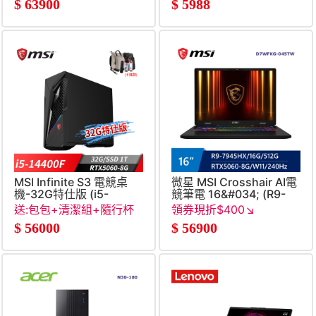
$
63900
$
5988
MSI Infinite S3 電競桌
微星 MSI Crosshair AI電
機-32G特仕版 (i5-
競筆電 16&#034; (R9-
14400F&#47;32G&#47;1T
7945HX&#47;16G&#47;51
送:包包+清潔組+隨行杯
領券現折$400↘
SSD&#47;RTX5060-
8G&#47;W11)
+RJ45轉接線
$
56000
$
56900
8G&#47;Win11)