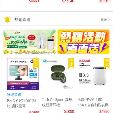
$4669
$22140
$9319
熱銷直送
更多
Top
Top
Top
1
2
3
護眼首選
JLab Go Sport+真無
禾聯 HWM-0452
BenQ GW2490C 24
線藍牙耳機
3.5Kg 全自動洗衣機
吋 護眼螢幕
$1099
$4990
$2988