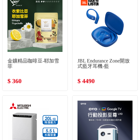
金鑛精品咖啡豆-耶加雪
JBL Endurance Zone開放
菲
式藍牙耳機-藍
$ 360
$ 4490