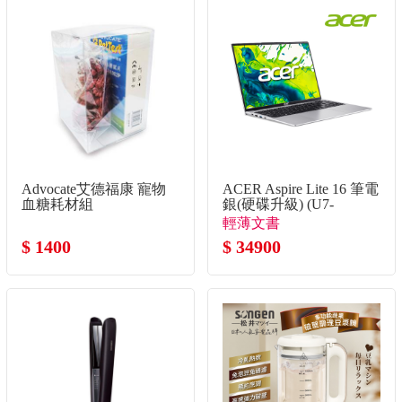
Advocate艾德福康 寵物
ACER Aspire Lite 16 筆電
血糖耗材組
銀(硬碟升級) (U7-
155H/16G/1TB SSD/W11)
輕薄文書
$ 1400
$ 34900