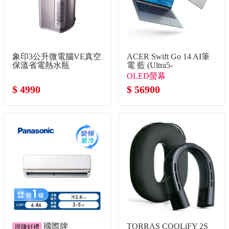
象印3公升微電腦VE真空
ACER Swift Go 14 AI筆
保溫省電熱水瓶
電 藍 (Ultra5-
338H/32G/512G
OLED螢幕
SSD/W11)
$ 4990
$ 56900
國際牌
TORRAS COOLiFY 2S
現賺好禮