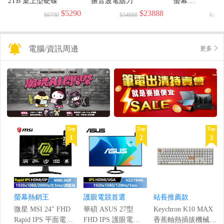
2TB 桌上型硬碟
振音波電鬍刀
螢幕
(1920x1080/144H
$5290
$23888
$8790
$34888
$299
電腦/資訊周邊
更多
Top
Top
Top
1
2
3
螢幕熱銷王
護眼電競首選
站長推薦款
微星 MSI 24" FHD
華碩 ASUS 27型
Keychron K10 MAX
Rapid IPS 平面電競
FHD IPS 護眼電競
香蕉軸熱插拔機械鍵