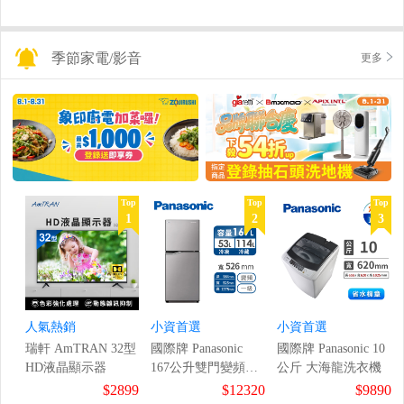
季節家電/影音
更多
Top
Top
Top
1
2
3
人氣熱銷
小資首選
小資首選
瑞軒 AmTRAN 32型
國際牌 Panasonic
國際牌 Panasonic 10
HD液晶顯示器
167公升雙門變頻冰
公斤 大海龍洗衣機
箱
$2899
$12320
$9890