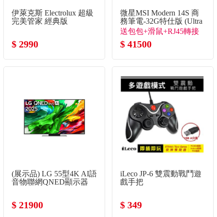
伊萊克斯 Electrolux 超級
微星MSI Modern 14S 商
完美管家 經典版
務筆電-32G特仕版 (Ultra
5-322/32G/512G
送包包+滑鼠+RJ45轉接
SSD/Win11/銀色)
$ 2990
線
$ 41500
(展示品) LG 55型4K AI語
iLeco JP-6 雙震動戰鬥遊
音物聯網QNED顯示器
戲手把
$ 21900
$ 349