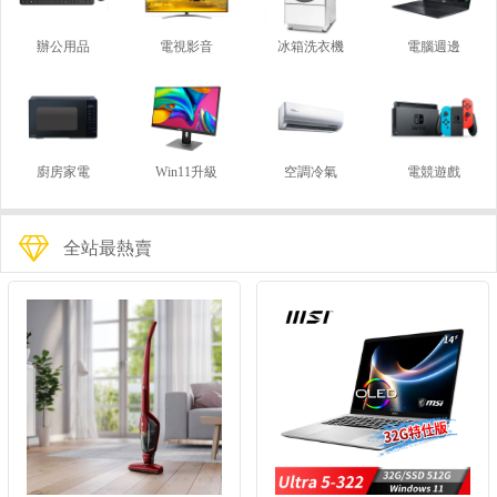
辦公用品
電視影音
冰箱洗衣機
電腦週邊
廚房家電
Win11升級
空調冷氣
電競遊戲
全站最熱賣