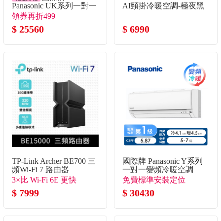
Panasonic UK系列一對一
AI頸掛冷暖空調-極夜黑
變頻單冷空調
領券再折499
$ 25560
$ 6990
TP-Link Archer BE700 三
國際牌 Panasonic Y系列
頻Wi-Fi 7 路由器
一對一變頻冷暖空調
3×比 Wi-Fi 6E 更快
免費標準安裝定位
$ 7999
$ 30430