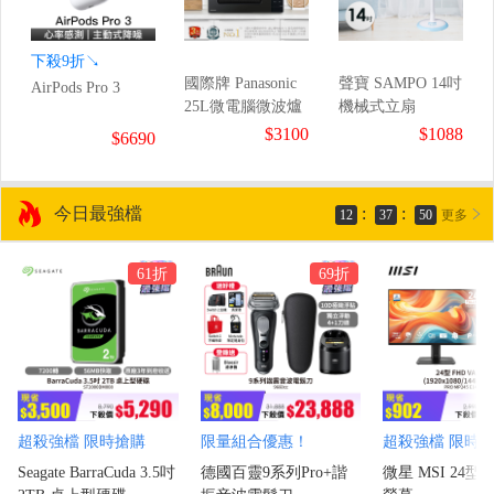
下殺9折↘
國際牌 Panasonic
聲寶 SAMPO 14吋
AirPods Pro 3
25L微電腦微波爐
機械式立扇
$3100
$1088
$6690
今日最強檔
:
:
12
37
49
更多
61折
69折
超殺強檔 限時搶購
限量組合優惠！
超殺強檔 限時
Seagate BarraCuda 3.5吋
德國百靈9系列Pro+諧
微星 MSI 24型 