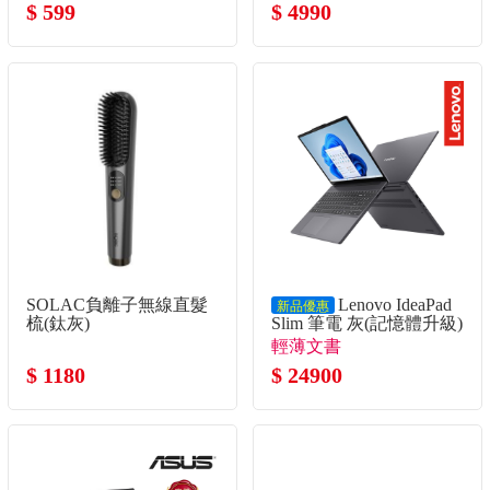
$ 599
$ 4990
SOLAC負離子無線直髮
Lenovo IdeaPad
新品優惠
梳(鈦灰)
Slim 筆電 灰(記憶體升級)
(i5-13420H/8G+16G/512G
輕薄文書
SSD/W11)
$ 1180
$ 24900