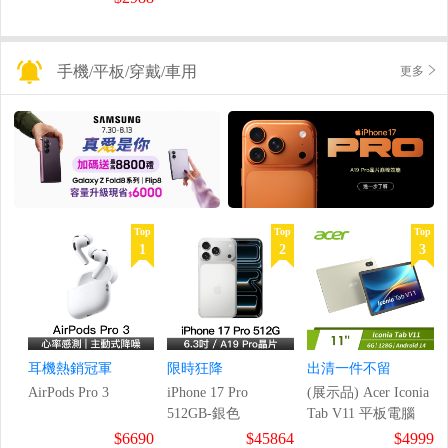
手機/平板/穿戴/車用
更多
Top
Top
Top
1
2
3
耳機熱銷冠軍
限時狂降
出清一件不留
AirPods Pro 3
iPhone 17 Pro
(展示品) Acer Iconia
512GB-銀色
Tab V11 平板電腦
$6690
$45864
$4999