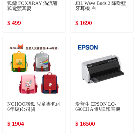
狐鐳 FOXXRAY 渦流響
JBL Wave Buds 2 降噪藍
狐電競耳麥
牙耳機-白
$ 499
$ 1690
NOHOO諾狐 兒童書包(4
愛普生 EPSON LQ-
6年級)公司貨
690CII A4點陣印表機
$ 1904
$ 16500