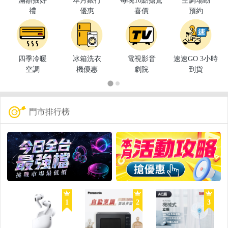
滿額抽好
本月銀行
每晚10點搶驚
空調場勘
禮
優惠
喜價
預約
四季冷暖
冰箱洗衣
電視影音
速速GO 3小時
空調
機優惠
劇院
到貨
門市排行榜
1
2
3