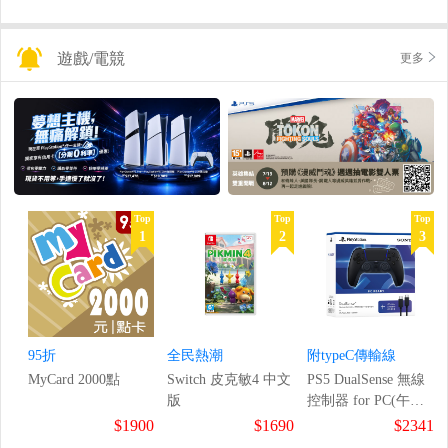
遊戲/電競
更多
Top
Top
Top
1
2
3
95折
全民熱潮
附typeC傳輸線
MyCard 2000點
Switch 皮克敏4 中文
PS5 DualSense 無線
版
控制器 for PC(午夜
黑)
$1900
$1690
$2341