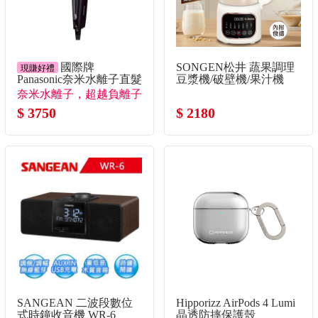
國際牌
SONGEN松井 蔬果調理
現賺好禮
Panasonic奈米水離子直髮
豆漿機/破壁機/果汁機
捲燙器
奈米水離子，超越負離子
1000倍的保濕力。
$ 3750
$ 2180
SANGEAN 二波段數位
Hipporizz AirPods 4 Lumi
式時鐘收音機 WR-6
晶透防摔保護殼