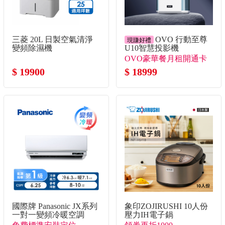
三菱 20L 日製空氣清淨
OVO 行動至尊
現賺好禮
變頻除濕機
U10智慧投影機
OVO豪華餐月租開通卡
$ 19900
+送月租開通卡*3！+送
$ 18999
月租開通卡30天*2！
國際牌 Panasonic JX系列
象印ZOJIRUSHI 10人份
一對一變頻冷暖空調
壓力IH電子鍋