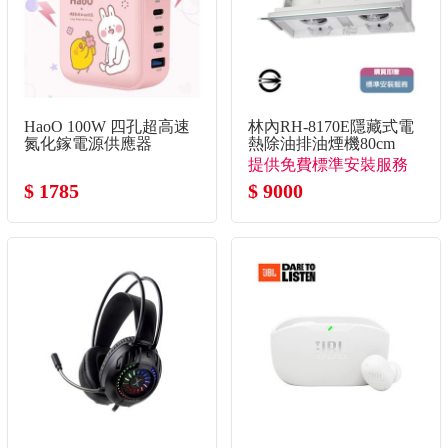
HaoO 100W 四孔超高速
林內RH-8170E隱藏式電
氮化鎵電源供應器
熱除油排油煙機80cm
提供免費標準安裝服務
$ 1785
$ 9000