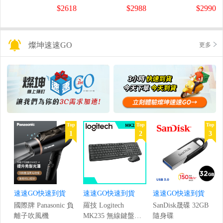
螢幕
螢幕
盤
$2618
$2988
$2990
(1920x1080/200Hz/0.5ms)
(120Hz/1920x1080/1ms)
燦坤速速GO
更多
Top
Top
Top
1
2
3
速速GO快速到貨
速速GO快速到貨
速速GO快速到貨
國際牌 Panasonic 負
羅技 Logitech
SanDisk晟碟 32GB
離子吹風機
MK235 無線鍵盤滑
隨身碟