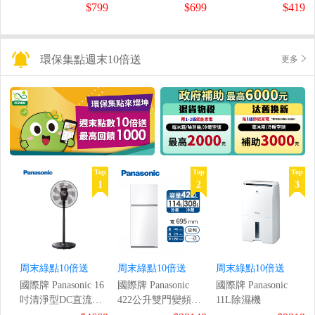
鼠組
$799
$699
$419
環保集點週末10倍送
更多
Top
Top
Top
1
2
3
周末綠點10倍送
周末綠點10倍送
周末綠點10倍送
國際牌 Panasonic 16
國際牌 Panasonic
國際牌 Panasonic
吋清淨型DC直流風
422公升雙門變頻冰
11L除濕機
扇
箱