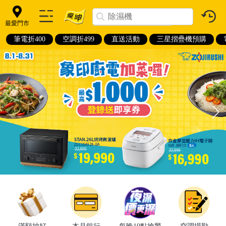
最愛門市
筆電折400
空調折499
直送活動
三星摺疊機預購