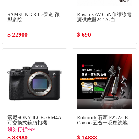
SAMSUNG 3.1.2聲道 微
Riivan 35W GaN伸縮線電
型劇院
源供應器2C1A-白
$ 22900
$ 690
索尼SONY ILCE-7RM4A
Roborock 石頭 F25 ACE
可交換式鏡頭相機
Combo 五合一吸塵洗地
機
領券再折999
$ 83980
$ 14888