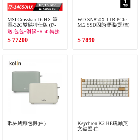
MSI Crosshair 16 HX 筆
WD SN850X 1TB PCIe
電-32G雙碟特仕版 (i7-
M.2 SSD固態硬碟(黑標)
14650HX/32G/1T+500G/RTX5070-
送:包包+滑鼠+RJ45轉接
8G/Win11)
線+隨行杯
$ 77200
$ 7890
歌林烤麵包機(白)
Keychron K2 HE磁軸英
文鍵盤-白