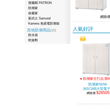
寶藏閣 PATRON
防潮家
收藏家
網路
新武士 Samural
Kamera 免插電防潮箱
人氣好評
其他防潮用品
(10)
防水袋
1
乾燥劑
● 防潮家主打品 限
↘ ●
防潮家NDW-
365CWB大型電
$26505
網路價
潮箱(365公升)