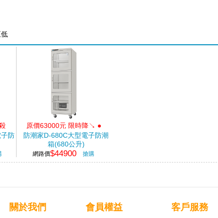
至低
下殺
原價63000元 限時降↘ ●
電子防
防潮家D-680C大型電子防潮
箱(680公升)
$44900
購
網路價
搶購