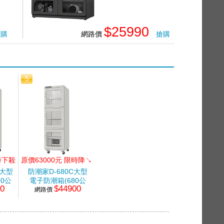
$25990
搶購
網路價
搶購
5
時下殺
原價63000元 限時降↘
●
C大型
防潮家D-680C大型
60公
電子防潮箱(680公
00
$44900
網路價
升)