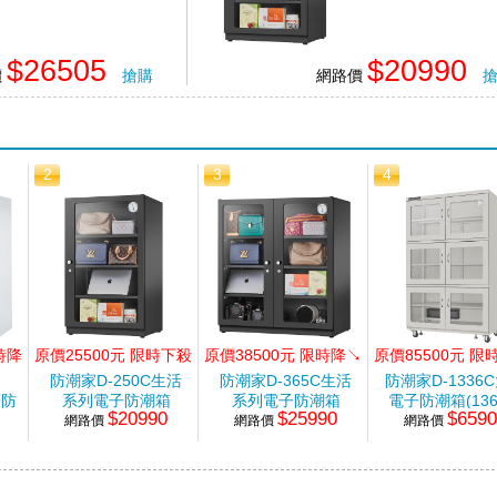
$26505
$20990
價
搶購
網路價
2
3
4
時降
原價25500元 限時下殺
原價38500元 限時降↘
原價85500元 限
●
防潮家D-250C生活
防潮家D-365C生活
防潮家D-1336
子防
系列電子防潮箱
系列電子防潮箱
電子防潮箱(13
$20990
$25990
$659
網路價
(243L)
網路價
(365L)
網路價
升)