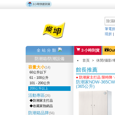
筆電折
現折
全站分類
３小時到貨
Ou
防潮箱/防潮設備
首頁
>
休閒/攝影/
容量大小
(14)
館長推薦
60公升以下
● 防潮家主打品 限時降↘
61－100公升
防潮家NDW-365
101 - 200公升
(365公升)
200公升以上
活動專區
(26)
◆防潮家主打品
◆收藏家熱銷品
防潮箱品牌
(56)