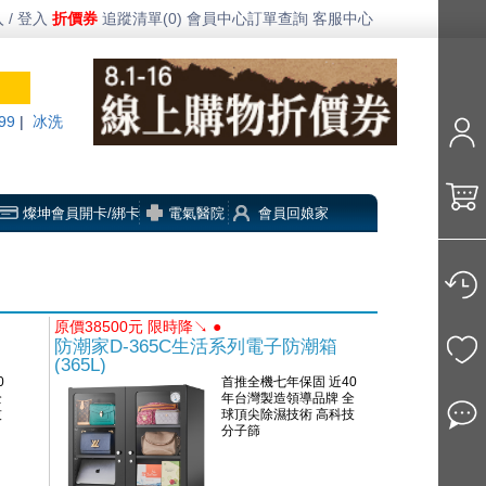
 / 登入
折價券
追蹤清單(0)
會員中心
訂單查詢
客服中心
99
|
冰洗
燦坤會員開卡/綁卡
電氣醫院
會員回娘家
原價38500元 限時降↘ ●
防潮家D-365C生活系列電子防潮箱
(365L)
0
首推全機七年保固 近40
全
年台灣製造領導品牌 全
技
球頂尖除濕技術 高科技
分子篩