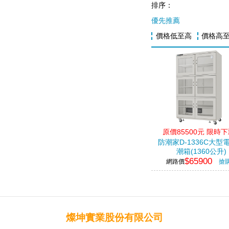
排序：
優先推薦
價格低至高
價格高
原價85500元 限時
防潮家D-1336C大型
潮箱(1360公升)
$65900
網路價
搶