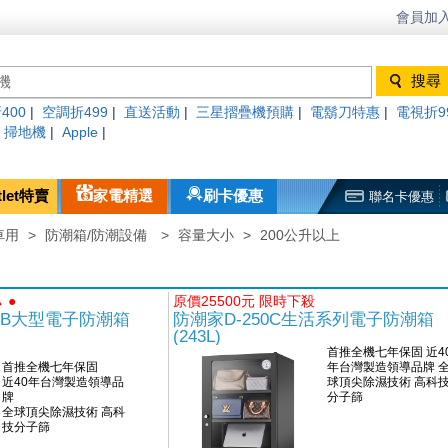
會員加入
400
|
空調折499
|
直送活動
|
三星摺疊機預購
|
電鬍刀特惠
|
電視折9
|
掃地機
|
Apple
|
tlet特賣
家電精選
刷卡優惠
聯名卡優惠
車用
>
防潮箱/防潮設備
>
容量大小
>
200公升以上
 ●
原價25500元 限時下殺
CWB大型電子防潮箱
防潮家D-250C生活系列電子防潮箱
(243L)
首推全機七年保固 近4
首推全機七年保固
年台灣製造領導品牌 
近40年台灣製造領導品
球頂尖除濕技術 高科
牌
分子篩
全球頂尖除濕技術 高科
技分子篩