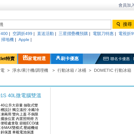
會員加入
400
|
空調折499
|
直送活動
|
三星摺疊機預購
|
電鬍刀特惠
|
電視折9
|
掃地機
|
Apple
|
tlet特賣
家電精選
刷卡優惠
聯名卡優惠
家電
>
淨水/果汁機/調理機
>
行動冰箱 / 冰桶
>
DOMETIC 行動冰箱
P01S 40L微電腦雙溫
40公升大容量 抽取式雙
槽設計 獨立溫控 冷藏/冷
凍兩用 雙向上蓋 不侷限
擺放位置 內置照明燈 方
便暗處拿取 節能ECO/速
冷MAX雙模式 壓縮機傾
斜保護 車載電池保護