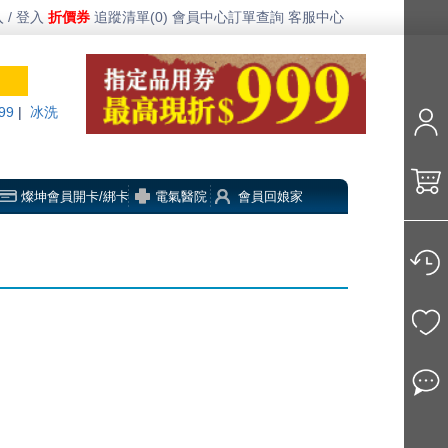
 / 登入
折價券
追蹤清單(0)
會員中心
訂單查詢
客服中心
99
|
冰洗
燦坤會員開卡/綁卡
電氣醫院
會員回娘家