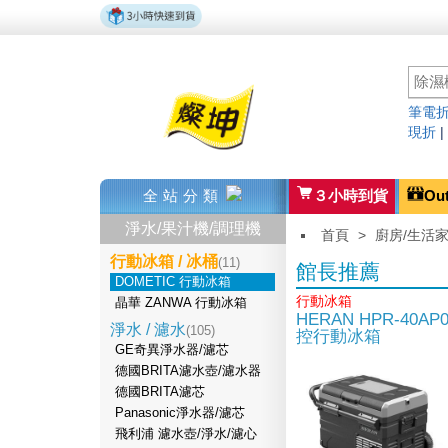
筆電折
現折
全站分類
３小時到貨
Ou
淨水/果汁機/調理機
首頁
>
廚房/生活
行動冰箱 / 冰桶
(11)
館長推薦
DOMETIC 行動冰箱
行動冰箱
晶華 ZANWA 行動冰箱
HERAN HPR-40A
淨水 / 濾水
(105)
控行動冰箱
GE奇異淨水器/濾芯
德國BRITA濾水壺/濾水器
德國BRITA濾芯
Panasonic淨水器/濾芯
飛利浦 濾水壺/淨水/濾心