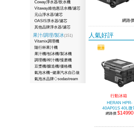
Coway淨水器/飲水機
Vitaway維他惠活水機/濾芯
元山淨水器/濾芯
網路
OASIS淨水器/濾芯
其他品牌淨水器/濾芯
人氣好評
果汁/調理/製冰
(151)
Vitamix調理機
1
隨行杯果汁機
果汁機/刨冰機/製冰機
調理機/榨汁機/慢磨機
豆漿機/釀造機/優格機
氣泡水機~健康汽水自己做
氣泡水品牌◇sodastream
行動冰箱
HERAN HPR-
40AP01S 40L
$14990
腦雙溫控行動冰
網路價