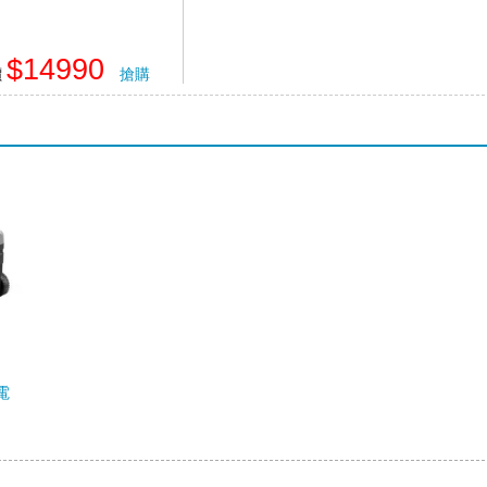
$14990
價
搶購
微電
箱