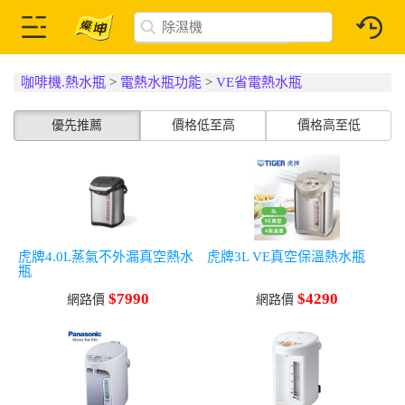
咖啡機.熱水瓶
>
電熱水瓶功能
>
VE省電熱水瓶
優先推薦
價格低至高
價格高至低
虎牌4.0L蒸氣不外漏真空熱水
虎牌3L VE真空保溫熱水瓶
瓶
$7990
$4290
網路價
網路價