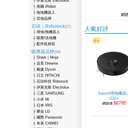
├ 伊萊克斯 Electrolux
├ 美國 iRobot
├ 拖地機器人
網
├ 其他品牌
石頭｜Roborock
(27)
人氣好評
├ 掃地/拖機器人
├ 吸塵/洗地機
1
├ 配件耗材區
吸塵器品牌
(84)
├ Shark｜Ninja
├ 追覓 Dreame
├ 戴森 Dyson
├ 日立 HITACHI
├ 石頭科技 Roborock
├ 伊萊克斯 Electrolux
Xiaomi掃拖機器
├ 三星 SAMSUNG
S20+
├ 小米 Mi
$6795
網路價
├ 日本 IRIS
├ 樂金 LG
├ 國際 Panasonic
├ 奇美 CHIMEI