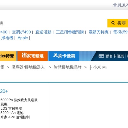
會員加入
400
|
空調折499
|
直送活動
|
三星摺疊機預購
|
電鬍刀特惠
|
電視折9
|
掃地機
|
Apple
|
tlet特賣
家電精選
刷卡優惠
聯名卡優惠
家電
>
吸塵器/掃地機器人
>
智慧掃地機品牌
>
├ 小米 Mi
20+
6000Pa 強效吸力風扇鼓
風機
LDS 雷射導航
5200mAh 電池
米家 APP 遠端控制