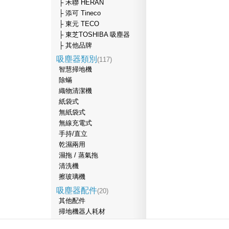
├ 禾聯 HERAN
├ 添可 Tineco
├ 東元 TECO
├ 東芝TOSHIBA 吸塵器
├ 其他品牌
吸塵器類別
(117)
智慧掃地機
除蟎
織物清潔機
紙袋式
無紙袋式
無線充電式
手持/直立
乾濕兩用
濕拖 / 蒸氣拖
清洗機
擦玻璃機
吸塵器配件
(20)
其他配件
掃地機器人耗材