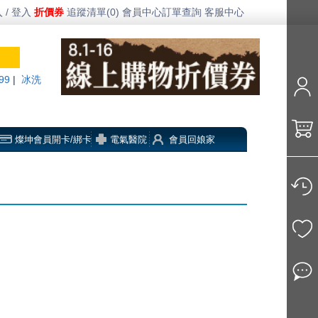
 / 登入
折價券
追蹤清單(0)
會員中心
訂單查詢
客服中心
99
|
冰洗
燦坤會員開卡/綁卡
電氣醫院
會員回娘家