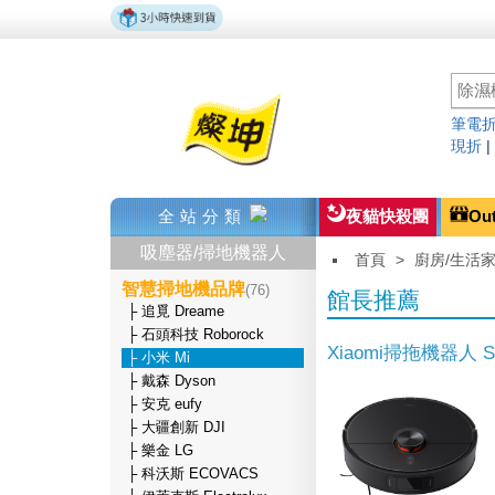
筆電折
現折
全站分類
夜貓快殺團
Ou
吸塵器/掃地機器人
首頁
>
廚房/生活
智慧掃地機品牌
(76)
館長推薦
├ 追覓 Dreame
├ 石頭科技 Roborock
Xiaomi掃拖機器人 S
├ 小米 Mi
├ 戴森 Dyson
├ 安克 eufy
├ 大疆創新 DJI
├ 樂金 LG
├ 科沃斯 ECOVACS