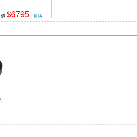
$6795
路價
搶購
人