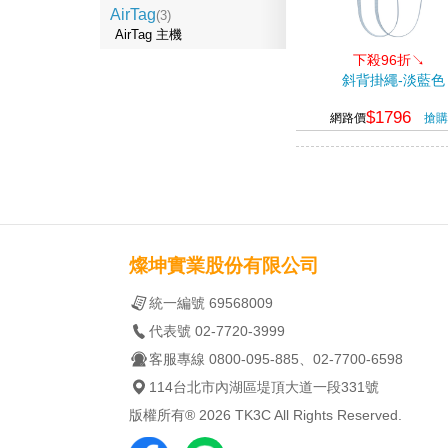
AirTag
(3)
AirTag 主機
下殺96折↘
斜背掛繩-淡藍色
$1796
網路價
搶購