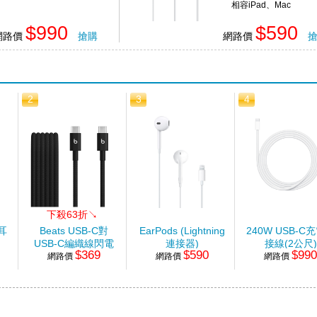
相容iPad、Mac
$990
$590
網路價
搶購
網路價
2
3
4
下殺63折↘
m耳
Beats USB-C對
EarPods (Lightning
240W USB-C
USB-C編織線閃電
連接器)
接線(2公尺)
$369
$590
$99
網路價
黑-1.5M
網路價
網路價