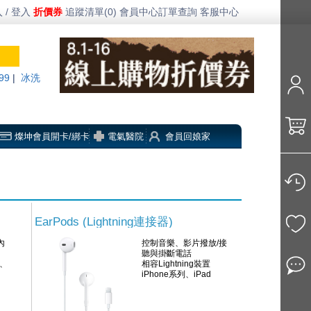
 / 登入
折價券
追蹤清單(0)
會員中心
訂單查詢
客服中心
99
|
冰洗
燦坤會員開卡/綁卡
電氣醫院
會員回娘家
EarPods (Lightning連接器)
內
控制音樂、影片撥放/接
聽與掛斷電話
、
相容Lightning裝置
iPhone系列、iPad