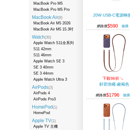
MacBook Pro M5
MacBook Pro M5 Pro
20W USB-C電源轉
MacBook Air
(8)
MacBook Air M5 2026
$590
網路價
搶購
MacBook Air M5 15.3吋
Watch
(30)
Apple Watch S11全系列
S11 42mm
S11 46mm
Apple Watch SE 3
SE 3 40mm
SE 3 44mm
下殺96折↘
Apple Watch Ultra 3
斜背掛繩-赭褐色
AirPods
(3)
AirPods 4
$1796
網路價
搶購
AirPods Pro3
HomePod
(1)
HomePod
Apple TV
(1)
Apple TV 主機