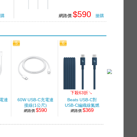
$590
搶購
網路價
搶購
5
6
7
下殺63折↘
下殺63折
充電連
60W USB-C充電連
Beats USB-C對
Beats USB
接線(1公尺)
USB-C編織線氮燃
USB-C編織
0
$590
$369
$3
網路價
網路價
藍-1.5M
網路價
灰-1.5M