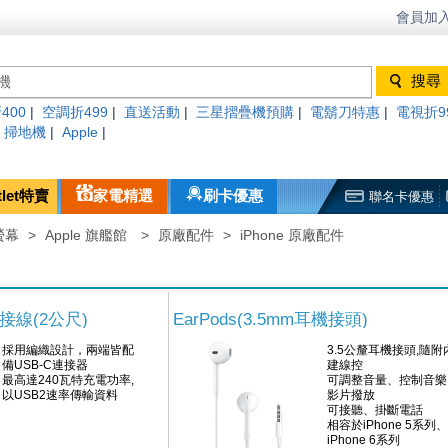
會員加入
400
|
空調折499
|
直送活動
|
三星摺疊機預購
|
電鬍刀特惠
|
電視折9
|
掃地機
|
Apple
|
tlet特賣
家電精選
刷卡優惠
聯名卡優惠
螢幕
>
Apple 旗艦館
>
原廠配件
>
iPhone 原廠配件
連接線(2公尺)
EarPods(3.5mm耳機接頭)
採用編織設計，兩端皆配
3.5公釐耳機接頭,隨附
備USB-C連接器
建線控
最高達240瓦特充電功率,
可調整音量、控制音樂
以USB2速率傳輸資料
影片撥放
可接聽、掛斷電話
相容於iPhone 5系列、
iPhone 6系列