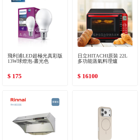
飛利浦LED超極光真彩版
日立HITACHI原裝 22L
13W球燈泡-晝光色
多功能蒸氣料理爐
$ 175
$ 16100