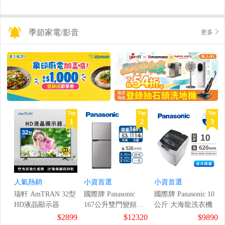
季節家電/影音
更多
Top
Top
Top
1
2
3
人氣熱銷
小資首選
小資首選
瑞軒 AmTRAN 32型
國際牌 Panasonic
國際牌 Panasonic 10
HD液晶顯示器
167公升雙門變頻冰
公斤 大海龍洗衣機
箱
$2899
$12320
$9890