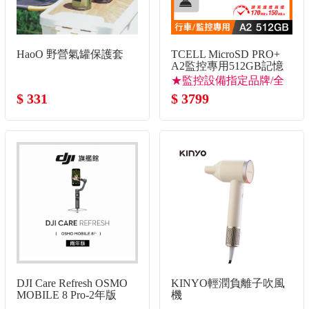
HaoO 野營氣罐保護套
TCELL MicroSD PRO+
A2監控專用512GB記憶
卡
★監控設備指定品牌/全
$ 331
新改版速度大升級
$ 3799
DJI Care Refresh OSMO
KINYO輕潤負離子吹風
MOBILE 8 Pro-2年版
機