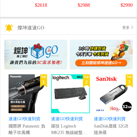
螢幕
螢幕
盤
$2618
$2988
$2990
(1920x1080/200Hz/0.5ms)
(120Hz/1920x1080/1ms)
燦坤速速GO
更多
Top
Top
Top
1
2
3
速速GO快速到貨
速速GO快速到貨
速速GO快速到貨
國際牌 Panasonic 負
羅技 Logitech
SanDisk晟碟 32GB
離子吹風機
MK235 無線鍵盤滑
隨身碟