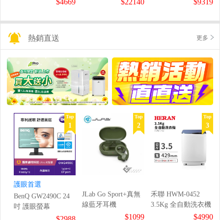
$4669
$22140
$9319
熱銷直送
更多
Top
Top
Top
1
2
3
護眼首選
JLab Go Sport+真無
禾聯 HWM-0452
BenQ GW2490C 24
線藍牙耳機
3.5Kg 全自動洗衣機
吋 護眼螢幕
$1099
$4990
$2988