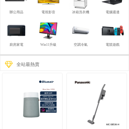
辦公用品
電視影音
冰箱洗衣機
電腦週邊
廚房家電
Win11升級
空調冷氣
電競遊戲
全站最熱賣