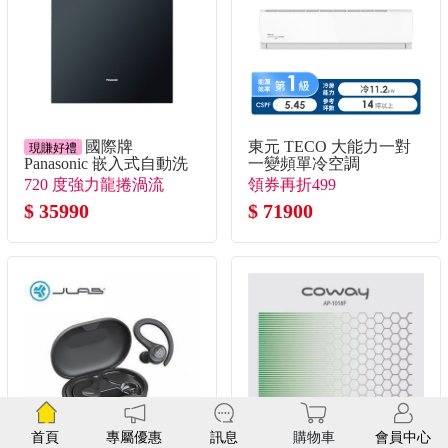
國際牌
東元 TECO 大能力一對
現賺好禮
Panasonic 嵌入式自動洗
一變頻單冷空調
碗機
720 度強力龍捲渦流
領券再折499
$ 35990
$ 71900
首頁
專屬優惠
訊息
購物車
會員中心