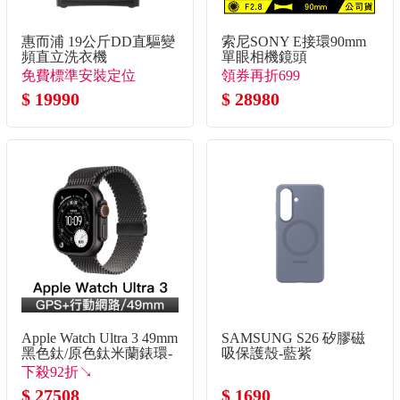
惠而浦 19公斤DD直驅變
索尼SONY E接環90mm
頻直立洗衣機
單眼相機鏡頭
免費標準安裝定位
領券再折699
$ 19990
$ 28980
Apple Watch Ultra 3 49mm
SAMSUNG S26 矽膠磁
黑色鈦/原色鈦米蘭錶環-
吸保護殼-藍紫
L
下殺92折↘
$ 27508
$ 1690