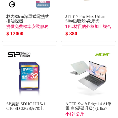
林內80cm深罩式電熱式
JTL i17 Pro Max Urban
排油煙機
Slim磁吸殼-象牙光
提供免費標準安裝服務
TPU材質的外框加上複合
$ 12000
背板
$ 880
SP廣穎 SDHC UHS-1
ACER Swift Edge 14 AI筆
C10 SD 32GB記憶卡
電 白(硬碟升級) (Ultra7-
355/32G/2TB SSD/W11)
小於1公斤