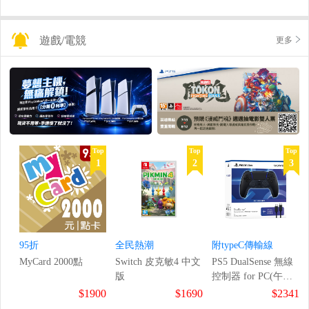
遊戲/電競
更多
Top
Top
Top
1
2
3
95折
全民熱潮
附typeC傳輸線
MyCard 2000點
Switch 皮克敏4 中文
PS5 DualSense 無線
版
控制器 for PC(午夜
黑)
$1900
$1690
$2341