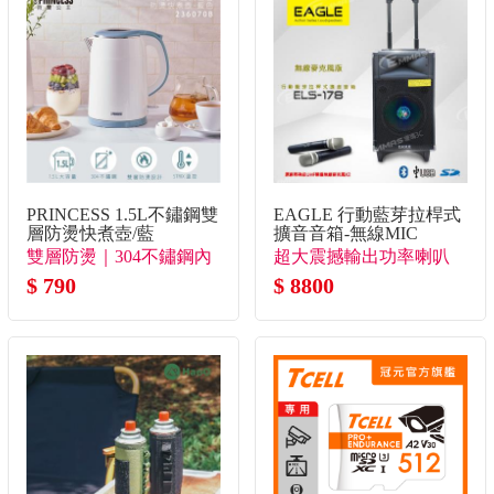
PRINCESS 1.5L不鏽鋼雙
EAGLE 行動藍芽拉桿式
層防燙快煮壺/藍
擴音音箱-無線MIC
雙層防燙｜304不鏽鋼內
超大震撼輸出功率喇叭
膽
$ 790
到哪裡都聽得到
$ 8800