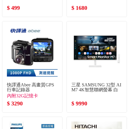
$ 499
$ 1680
快譯通Abee 高畫質GPS
三星 SAMSUNG 32型 AI
行車記錄器
M7 4K智慧聯網螢幕 白
(HDR10/5W喇叭*2/VA)
內附32G記憶卡
$ 3290
$ 9990