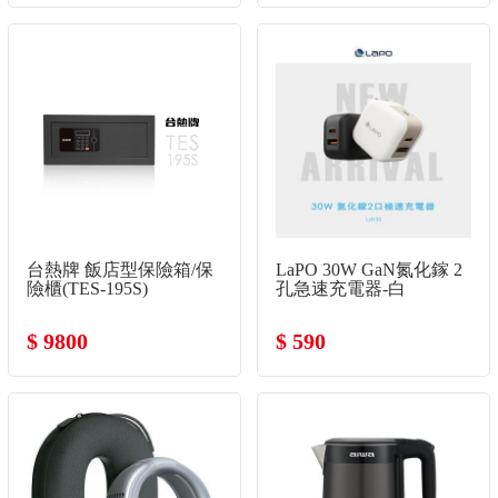
台熱牌 飯店型保險箱/保
LaPO 30W GaN氮化鎵 2
險櫃(TES-195S)
孔急速充電器-白
$ 9800
$ 590