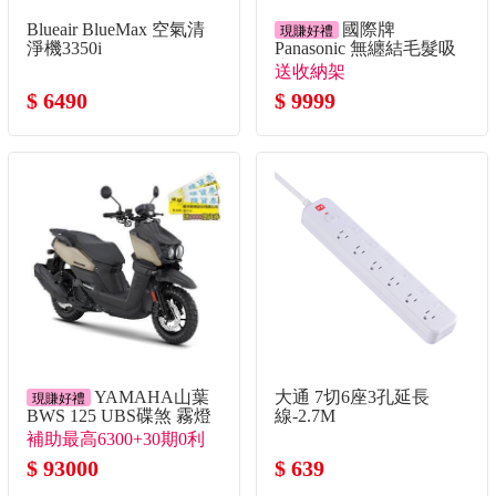
Blueair BlueMax 空氣清
國際牌
現賺好禮
淨機3350i
Panasonic 無纏結毛髮吸
塵器
送收納架
$ 6490
$ 9999
YAMAHA山葉
大通 7切6座3孔延長
現賺好禮
BWS 125 UBS碟煞 霧燈
線-2.7M
版 棕
補助最高6300+30期0利
率 送燦坤提貨券3千
$ 93000
$ 639