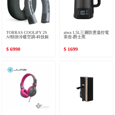
TORRAS COOLiFY 2S
aiwa 1.5L三層防燙溫控電
AI頸掛冷暖空調-科技銀
茶壺-爵士黑
$ 6990
$ 1699