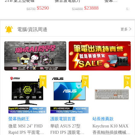
2TB 桌上型硬碟
振音波電鬍刀
螢幕
(1920x1080/144H
$5290
$23888
$8790
$34888
$299
電腦/資訊周邊
更多
Top
Top
Top
1
2
3
螢幕熱銷王
護眼電競首選
站長推薦款
微星 MSI 24" FHD
華碩 ASUS 27型
Keychron K10 MAX
Rapid IPS 平面電競
FHD IPS 護眼電競
香蕉軸熱插拔機械鍵