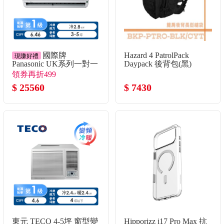
國際牌
Hazard 4 PatrolPack
現賺好禮
Panasonic UK系列一對一
Daypack 後背包(黑)
變頻單冷空調
領券再折499
$ 25560
$ 7430
東元 TECO 4-5坪 窗型變
Hipporizz i17 Pro Max 抗