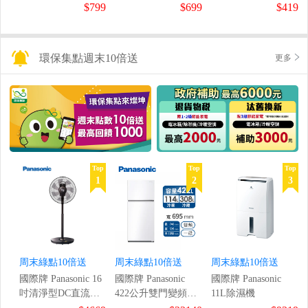
鼠組
$799
$699
$419
環保集點週末10倍送
更多
Top
Top
Top
1
2
3
周末綠點10倍送
周末綠點10倍送
周末綠點10倍送
國際牌 Panasonic 16
國際牌 Panasonic
國際牌 Panasonic
吋清淨型DC直流風
422公升雙門變頻冰
11L除濕機
扇
箱