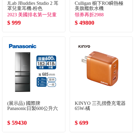
JLab JBuddies Studio 2 耳
Culligan 櫥下RO瞬熱極
罩兒童耳機-粉色
美旗艦飲水機
2023 美國排名第一兒童
領券再折2988
耳機品牌
$ 999
$ 49800
(展示品) 國際牌
KINYO 三孔摺疊充電器
Panasonic日製600公升六
65W-橘
門變頻玻璃冰箱
$ 59430
$ 699