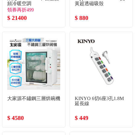
頻冷暖空調
黃超透磁吸殼
領券再折499
$ 21400
$ 880
大家源不鏽鋼三層烘碗機
KINYO 6切6座3孔1.8M
延長線
$ 4580
$ 449