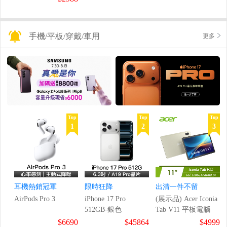
手機/平板/穿戴/車用
更多
Top
Top
Top
1
2
3
耳機熱銷冠軍
限時狂降
出清一件不留
AirPods Pro 3
iPhone 17 Pro
(展示品) Acer Iconia
512GB-銀色
Tab V11 平板電腦
$6690
$45864
$4999