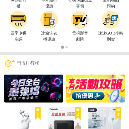
滿額抽好
本月銀行
每晚10點搶驚
空調場勘
禮
優惠
喜價
預約
四季冷暖
冰箱洗衣
電視影音
速速GO 3小時
空調
機優惠
劇院
到貨
門市排行榜
1
2
3