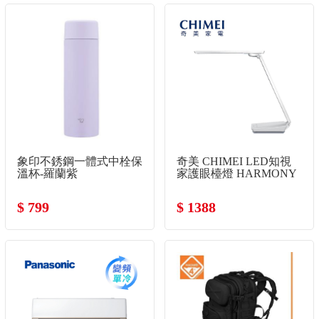
象印不銹鋼一體式中栓保
奇美 CHIMEI LED知視
溫杯-羅蘭紫
家護眼檯燈 HARMONY
$ 799
$ 1388