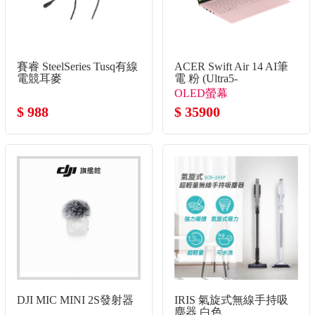
賽睿 SteelSeries Tusq有線
ACER Swift Air 14 AI筆
電競耳麥
電 粉 (Ultra5-
125H/32G/512G
OLED螢幕
SSD/W11)
$ 988
$ 35900
DJI MIC MINI 2S發射器
IRIS 氣旋式無線手持吸
塵器 白色