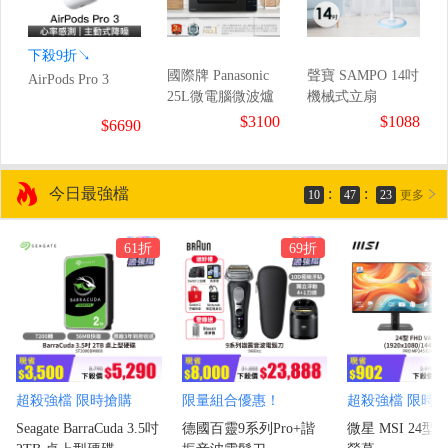
下殺9折↘
國際牌 Panasonic
聲寶 SAMPO 14吋
AirPods Pro 3
25L微電腦微波爐
機械式立扇
$3100
$1088
$6690
今日最強檔
:
:
10
47
21
更多
61折
69折
超殺強檔 限時搶購
限量組合優惠！
超殺強檔 限時
Seagate BarraCuda 3.5吋
德國百靈9系列Pro+諧
微星 MSI 24型 