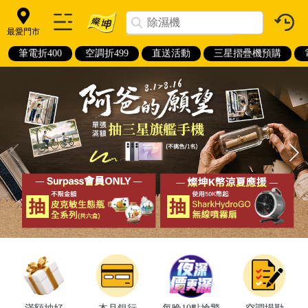
最愛門市
筆電折400
空調折499
直送活動
三星摺疊機預購