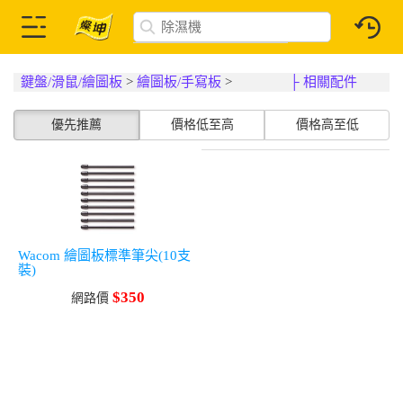
鍵盤/滑鼠/繪圖板
>
繪圖板/手寫板
>
├ 相關配件
優先推薦
價格低至高
價格高至低
Wacom 繪圖板標準筆尖(10支
裝)
$350
網路價