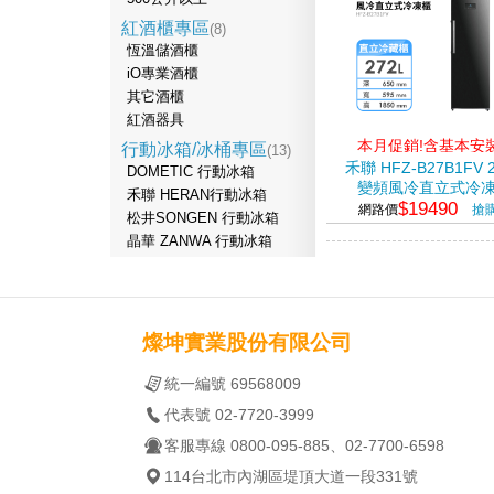
紅酒櫃專區
(8)
恆溫儲酒櫃
iO專業酒櫃
其它酒櫃
紅酒器具
本月促銷!含基本安
行動冰箱/冰桶專區
(13)
禾聯 HFZ-B27B1FV 
DOMETIC 行動冰箱
變頻風冷直立式冷
禾聯 HERAN行動冰箱
$19490
網路價
搶
松井SONGEN 行動冰箱
晶華 ZANWA 行動冰箱