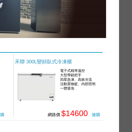
禾聯 300L變頻臥式冷凍櫃
電子式精準溫控
大型帶鎖把手
四星急凍、高效冷流
活動置物籃、內部照明
一體發泡
$14600
搶購
網路價
搶購