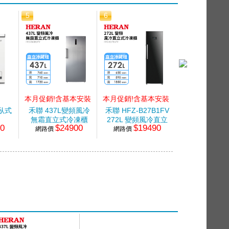
5
6
7
本月促銷!含基本安裝
本月促銷!含基本安裝
本月促銷!含基
頻臥式
禾聯 437L變頻風冷
禾聯 HFZ-B27B1FV
禾聯 HFZ-B2
無霜直立式冷凍櫃
272L 變頻風冷直立
206L 變頻
90
$24900
$19490
$16
網路價
網路價
式冷凍櫃
網路價
式冷凍