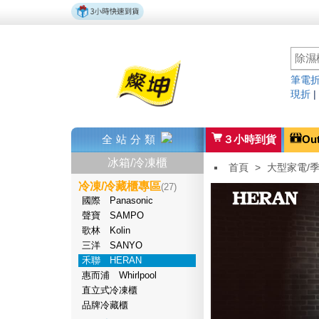
筆電折
現折
全站分類
３小時到貨
Ou
冰箱/冷凍櫃
首頁
>
大型家電/
冷凍/冷藏櫃專區
(27)
國際 Panasonic
聲寶 SAMPO
歌林 Kolin
三洋 SANYO
禾聯 HERAN
惠而浦 Whirlpool
直立式冷凍櫃
品牌冷藏櫃