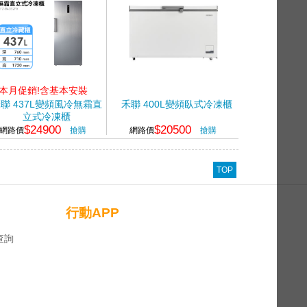
本月促銷!含基本安裝
聯 437L變頻風冷無霜直
禾聯 400L變頻臥式冷凍櫃
立式冷凍櫃
$24900
$20500
網路價
搶購
網路價
搶購
TOP