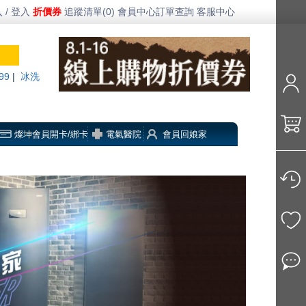
 / 登入
折價券
追蹤清單(0)
會員中心
訂單查詢
客服中心
99
|
冰洗
燦坤會員開卡/綁卡
電氣醫院
會員回娘家