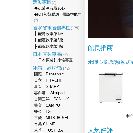
活動專區
(7)
◆抗菌冰洗最安心
◆IOT智慧聯網 | 體驗智能生
活
省水省電省錢專區
(129)
├ 能源效率第1級
├ 能源效率第2級
├ 能源效率第5級
館長推薦
日本原裝專區
(22)
【日本原裝】冰箱專區
禾聯 149L變頻臥
冰箱 品牌館
(142)
國際 Panasonic
日立 HITACHI
夏普 SHARP
惠而浦 Whirlpool
台灣三洋 SANLUX
聲寶 SAMPO
樂金 LG
網
三菱 MITSUBISHI
奇美 CHIMEI
人氣好評
東芝 TOSHIBA