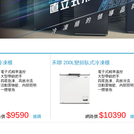
式冷凍櫃
禾聯 200L變頻臥式冷凍櫃
電子式精準溫控
電子式精準溫控
大型帶鎖把手
大型帶鎖把手
四星急凍、高效冷流
四星急凍、高效冷流
活動置物籃、內部照明
活動置物籃、內部照明
一體發泡
一體發泡
$9590
$10390
路價
搶購
網路價