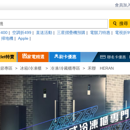
會員加入
400
|
空調折499
|
直送活動
|
三星摺疊機預購
|
電鬍刀特惠
|
電視折9
|
掃地機
|
Apple
|
tlet特賣
家電精選
刷卡優惠
聯名卡優惠
季節專區
>
冰箱/冷凍櫃
>
冷凍/冷藏櫃專區
>
禾聯 HERAN