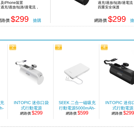
及iPhone裝置
過充/過放/短路/過電流
過充/過放/短路/過電流，
四重安全保護
四重安全保護
$299
$299
網路價
搶購
網路價
2
3
4
吸充
INTOPIC 迷你口袋
SEEK 二合一磁吸充
INTOPIC 迷
h-
式行動電源
行動電源5000mAh-
式行動電源
$299
$599
$29
4300mAh-白
網路價
網路價
白
4300mAh-
網路價