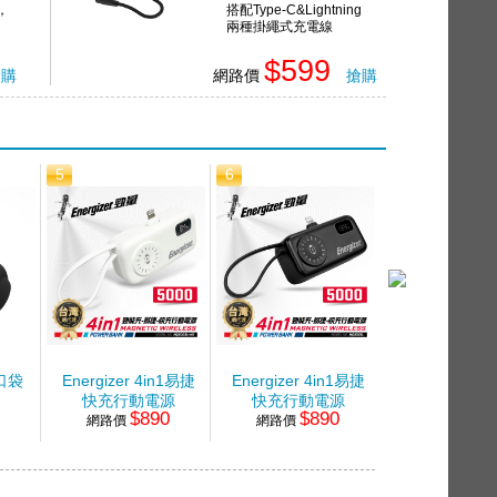
，
搭配Type-C&Lightning
兩種掛繩式充電線
$599
搶購
網路價
搶購
5
6
7
你口袋
Energizer 4in1易捷
Energizer 4in1易捷
Esense 免
快充行動電源
快充行動電源
快充行動
9
$890
$890
$4
黑
4900mAh-白
網路價
4900mAh-黑
網路價
5000mAh
網路價