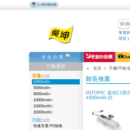
筆電折
現折
全站分類
夜貓快殺團
Ou
行動電源
首頁
>
手機/平板/
容量
(219)
館長推薦
5000mAh↓
5000mAh↑
INTOPIC 迷你口
8000mAh↑
4300mAh-白
10000mAh↑
15000mAh↑
20000mAh↑
功能
(122)
快速充電-PD規格