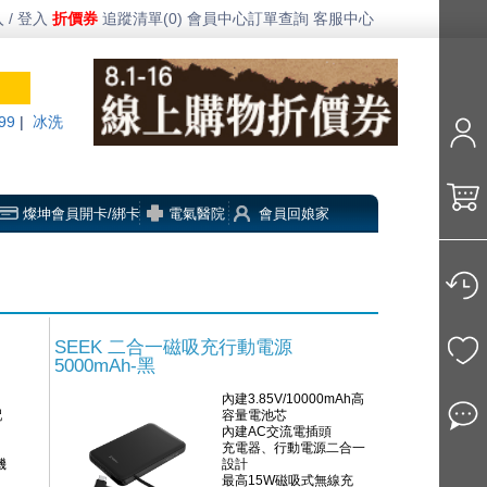
 / 登入
折價券
追蹤清單(0)
會員中心
訂單查詢
客服中心
99
|
冰洗
燦坤會員開卡/綁卡
電氣醫院
會員回娘家
SEEK 二合一磁吸充行動電源
5000mAh-黑
內建3.85V/10000mAh高
配
容量電池芯
內建AC交流電插頭
充電器、行動電源二合一
機
設計
最高15W磁吸式無線充