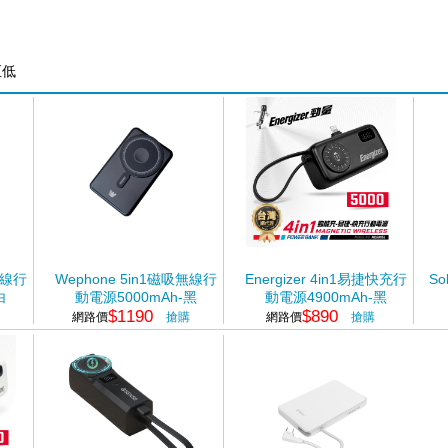
至低
無線行
Wephone 5in1磁吸無線行
Energizer 4in1易捷快充行
So
白
動電源5000mAh-黑
動電源4900mAh-黑
$1190
$890
網路價
搶購
網路價
搶購