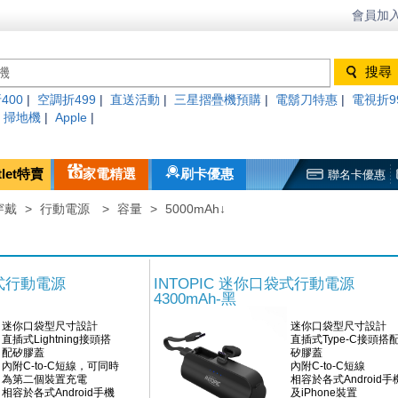
會員加入
400
|
空調折499
|
直送活動
|
三星摺疊機預購
|
電鬍刀特惠
|
電視折9
|
掃地機
|
Apple
|
tlet特賣
家電精選
刷卡優惠
聯名卡優惠
穿戴
>
行動電源
>
容量
>
5000mAh↓
袋式行動電源
INTOPIC 迷你口袋式行動電源
4300mAh-黑
迷你口袋型尺寸設計
迷你口袋型尺寸設計
直插式Lightning接頭搭
直插式Type-C接頭搭
配矽膠蓋
矽膠蓋
內附C-to-C短線，可同時
內附C-to-C短線
為第二個裝置充電
相容於各式Android手
相容於各式Android手機
及iPhone裝置