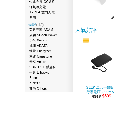
快速充電-QC規格
Qi無線充電
TYPE-C雙向充電
照明
品牌
(162)
人氣好評
亞果元素 ADAM
廣穎 Silicon-Power
1
小米 Xiaomi
威剛 ADATA
勁量 Energizer
立達 Gigastone
安克 Anker
CUKTECH 酷態科
中景 E-books
Esense
KINYO
SEEK 二合一磁
其他 Others
行動電源5000mA
$599
網路價
黑