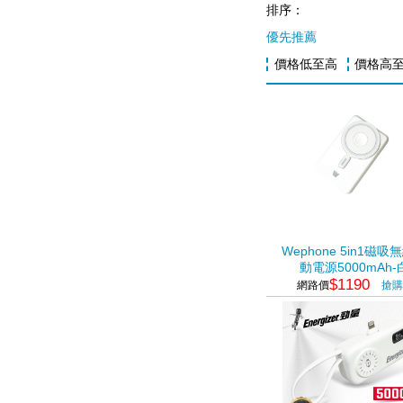
排序：
優先推薦
價格低至高
價格高
Wephone 5in1磁吸
動電源5000mAh-
$1190
網路價
搶購