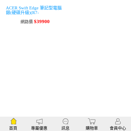
ACER Swift Edge 筆記型電腦
銀(硬碟升級)(R7-
7735U/16G/512G+1T/W11)
$39900
網路價
首頁
專屬優惠
訊息
購物車
會員中心