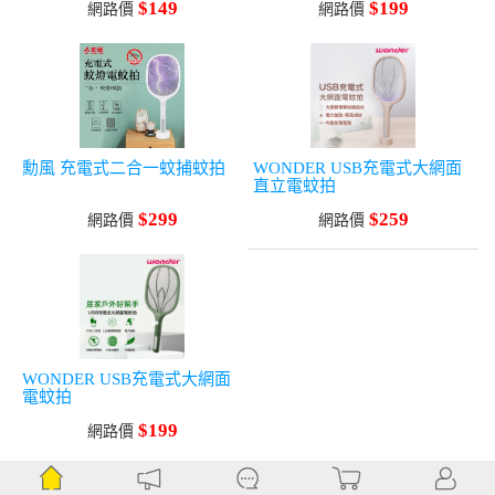
$149
$199
網路價
網路價
勳風 充電式二合一蚊捕蚊拍
WONDER USB充電式大網面
直立電蚊拍
$299
$259
網路價
網路價
WONDER USB充電式大網面
電蚊拍
$199
網路價