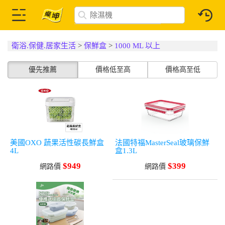
衛浴.保健.居家生活
>
保鮮盒
>
1000 ML 以上
優先推薦
價格低至高
價格高至低
美國OXO 蔬果活性碳長鮮盒
法國特福MasterSeal玻璃保鮮
4L
盒1.3L
$949
$399
網路價
網路價