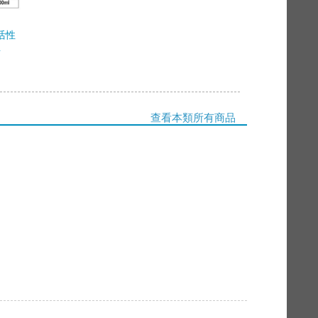
活性
L
9
查看本類所有商品