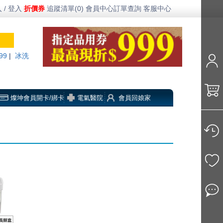
 / 登入
折價券
追蹤清單(0)
會員中心
訂單查詢
客服中心
99
|
冰洗
燦坤會員開卡/綁卡
電氣醫院
會員回娘家