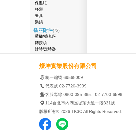
保溫瓶
杯類
餐具
湯鍋
插座附件
(72)
壁插/擴充座
轉接頭
計時/定時器