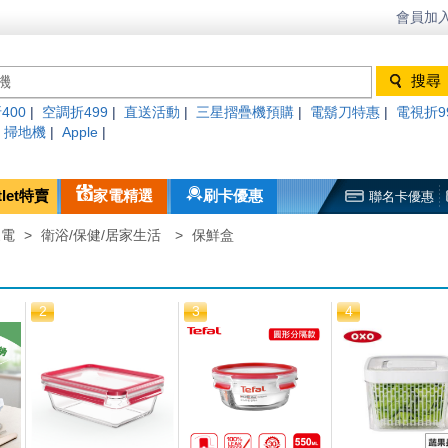
會員加入
400
|
空調折499
|
直送活動
|
三星摺疊機預購
|
電鬍刀特惠
|
電視折9
|
掃地機
|
Apple
|
tlet特賣
家電精選
刷卡優惠
聯名卡優惠
家電
>
衛浴/保健/居家生活
>
保鮮盒
2
3
4