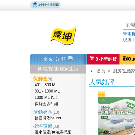
筆電折
現折
全站分類
３小時到貨
Ou
衛浴/保健/居家生活
首頁
>
廚房/生活
保鮮盒
(4)
人氣好評
401 - 800 ML
801 - 1000 ML
1
1000 ML 以上
保鮮盒多件組
活動專區
(13)
德國博依beurer
衛浴設備
(38)
溫水便座/免治馬桶座