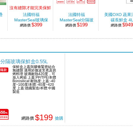
沒有縫隙才能完美保鮮
疊
法國特福
法國特福
美國OXO 蔬果
MasterSeal玻璃保
MasterSeal分隔玻
碳長鮮盒 4
$399
$199
$94
網路價
鮮盒1.3L
璃保鮮盒0.55L
網路價
網路價
al分隔玻璃保鮮盒0.55L
保鮮盒上蓋與膠條緊密結合
無縫隙 適用於微波烹煮及烘
烤料理 玻璃耐熱420度，可
放入烤箱 上蓋:PP/TPE/本體
Borosilicat 耐熱度:上蓋:-40
度~100度/本體:-40度~420
度 上蓋:德國製造/本體:中國
製造
$199
網路價
搶購