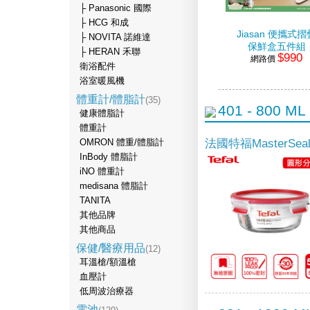
├ Panasonic 國際
├ HCG 和成
Jiasan 便攜式摺
├ NOVITA 諾維達
保鮮盒五件組
├ HERAN 禾聯
$990
網路價
衛浴配件
浴室暖風機
體重計/體脂計
(35)
401 - 800 ML
健康體脂計
體重計
法國特福MasterSe
OMRON 體重/體脂計
InBody 體脂計
iNO 體重計
medisana 體脂計
TANITA
其他品牌
其他商品
保健/醫療用品
(12)
耳溫槍/額溫槍
血壓計
低周波治療器
電池