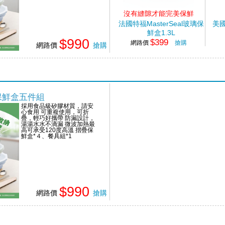
沒有縫隙才能完美保鮮
法國特福MasterSeal玻璃保
美國
鮮盒1.3L
$990
$399
網路價
搶購
網路價
搶購
疊保鮮盒五件組
採用食品級矽膠材質，請安
心食用 可重複使用，可折
疊，輕巧好攜帶 防漏設計，
湯湯水水不滴漏 微波加熱最
高可承受120度高溫 摺疊保
鮮盒*４、餐具組*1
$990
網路價
搶購