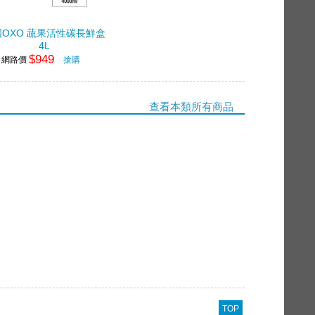
OXO 蔬果活性碳長鮮盒
4L
$949
網路價
搶購
查看本類所有商品
TOP