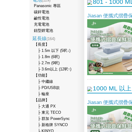
(129)
801 - 1000 M
Panasonic 專區
碳鋅電池
Jiasan 便攜式摺
鹼性電池
充電電池
鈕型鋰電池
延長線
(164)
【長度】
├ 1.5m 以下 (5呎↓)
├ 1.8m (6呎)
├ 2.7m (9呎)
├ 3.6m以上 (12呎↑)
【功能】
├ 中繼線
1000 ML 以上
├ PD/USB款
├ 輪座
【品牌】
Jiasan 便攜式摺
├ 大通 PX
├ 東元 TECO
├ 群加 PowerSync
├ 新格牌 SYNCO
├ KINYO