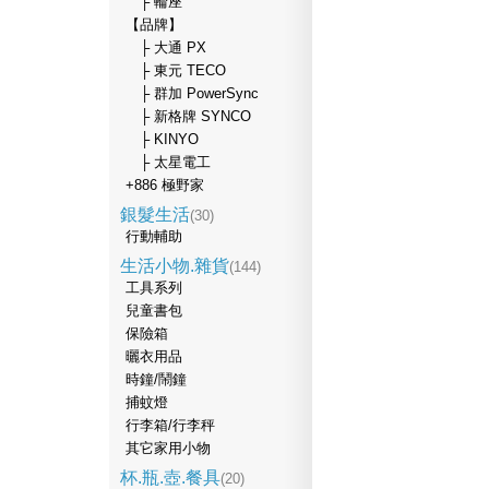
├ 輪座
【品牌】
├ 大通 PX
├ 東元 TECO
├ 群加 PowerSync
├ 新格牌 SYNCO
├ KINYO
├ 太星電工
+886 極野家
銀髮生活
(30)
行動輔助
生活小物.雜貨
(144)
工具系列
兒童書包
保險箱
曬衣用品
時鐘/鬧鐘
捕蚊燈
行李箱/行李秤
其它家用小物
杯.瓶.壺.餐具
(20)