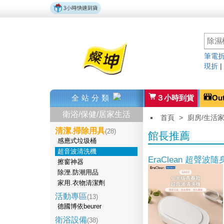
筆電折
現折
全站分類
３小時到貨
Ou
衛浴/保健/居家生活
首頁
>
廚房/生活
清潔.掃除用具
(28)
館長推薦
感應式垃圾桶
超音波清洗機
EraClean 超聲波
擦窗神器
除溼.防潮用品
家用.衣物清潔劑
活動專區
(13)
德國博依beurer
衛浴設備
(38)