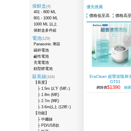
保鮮盒
(4)
優先推薦
401 - 800 ML
價格低至高
價格高
801 - 1000 ML
1000 ML 以上
保鮮盒多件組
電池
(129)
Panasonic 專區
碳鋅電池
鹼性電池
充電電池
鈕型鋰電池
延長線
EraClean 超聲波隨
(164)
GT01
【長度】
$1390
網路價
搶購
├ 1.5m 以下 (5呎↓)
├ 1.8m (6呎)
├ 2.7m (9呎)
├ 3.6m以上 (12呎↑)
【功能】
├ 中繼線
├ PD/USB款