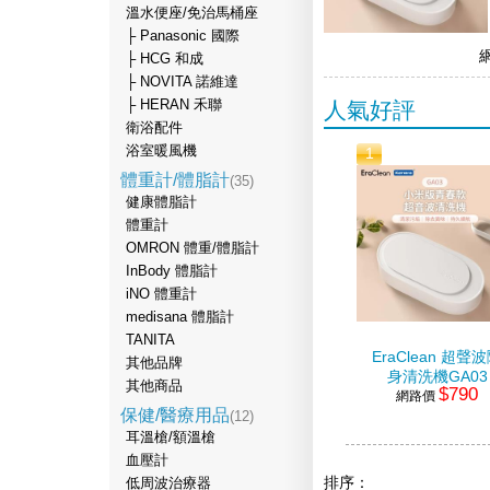
溫水便座/免治馬桶座
├ Panasonic 國際
├ HCG 和成
├ NOVITA 諾維達
├ HERAN 禾聯
人氣好評
衛浴配件
浴室暖風機
1
體重計/體脂計
(35)
健康體脂計
體重計
OMRON 體重/體脂計
InBody 體脂計
iNO 體重計
medisana 體脂計
TANITA
EraClean 超聲
其他品牌
身清洗機GA03
其他商品
$790
網路價
保健/醫療用品
(12)
耳溫槍/額溫槍
血壓計
排序：
低周波治療器