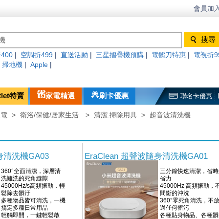
會員加入
400
|
空調折499
|
直送活動
|
三星摺疊機預購
|
電鬍刀特惠
|
電視折9
|
掃地機
|
Apple
|
tlet特賣
家電精選
刷卡優惠
聯名卡優惠
家電
>
衛浴/保健/居家生活
>
清潔.掃除用具
>
超音波清洗機
隨身清洗機GA03
EraClean 超聲波隨身清洗機GA01
360°全面清潔，深層清
三分鐘快速清潔，省時
洗難洗的死角縫隙
省力
45000Hz/s高頻振動，輕
45000Hz 高頻振動，
鬆除去髒汙
間斷的沖洗
多種物品皆可清洗，一機
360°零死角清洗，不
搞定多種日常用品
過任何髒污
輕觸即開，一鍵輕鬆啟
各種貼身物品、各種髒