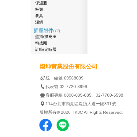
保溫瓶
杯類
餐具
湯鍋
插座附件
(72)
壁插/擴充座
轉接頭
計時/定時器