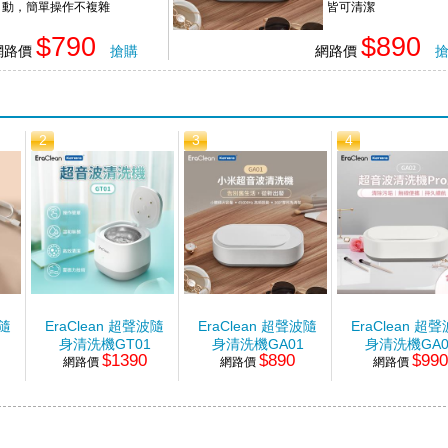
動，簡單操作不複雜
皆可清潔
$790
$890
網路價
搶購
網路價
2
3
4
波隨
EraClean 超聲波隨
EraClean 超聲波隨
EraClean 超
身清洗機GT01
身清洗機GA01
身清洗機GA0
$1390
$890
$99
網路價
網路價
網路價