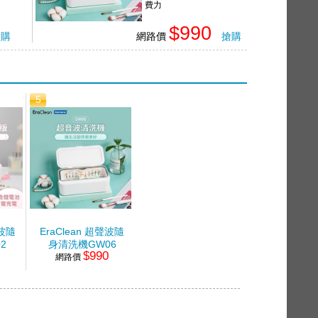
費力
$990
搶購
網路價
搶購
5
聲波隨
EraClean 超聲波隨
2
身清洗機GW06
0
$990
網路價