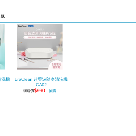
至低
身清洗機
EraClean 超聲波隨身清洗機
GA02
$990
網路價
搶購