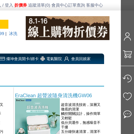
 / 登入
折價券
追蹤清單(0)
會員中心
訂單查詢
客服中心
99
|
冰洗
燦坤會員開卡/綁卡
電氣醫院
會員回娘家
EraClean 超聲波隨身清洗機GW06
又
超音波清洗技術，深層又
徹底的清潔
不
觸控開關設計，操作簡單
又輕鬆
放
低分貝運作，無感噪音不
干擾
污
五分鐘快速清潔，清潔不