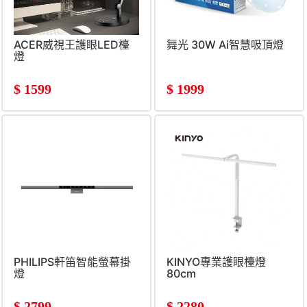
ACER威視王護眼LED檯
舞光 30W Ai智慧吸頂燈
燈
$
1599
$
1999
PHILIPS軒笛智能螢幕掛
KINYO專業護眼檯燈
燈
80cm
$
2799
$
2280