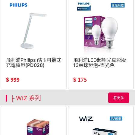
飛利浦Philips 酷玉可攜式
飛利浦LED超極光真彩版
充電檯燈(PD028)
13W球燈泡-晝光色
$
999
$
175
├ WiZ 系列
看更多