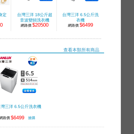
身定
台灣三洋 18公斤超
台灣三洋 6.5公斤洗
台灣三洋 17
音波變頻洗衣機
衣機
音波變頻洗
90
$20500
$6499
$25
網路價
網路價
網路價
查看本類所有商品
灣三洋 6.5公斤洗衣機
$6499
網路價
搶購