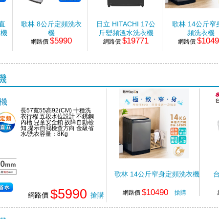
直
歌林 8公斤定頻洗衣
日立 HITACHI 17公
歌林 14公斤窄
衣機
機
斤變頻溫水洗衣機
頻洗衣機
$5990
$19771
$104
網路價
網路價
網路價
機
機
長57寬55高92(CM) 十種洗
衣行程 五段水位設計 不銹鋼
內槽 兒童安全鎖 故障自動檢
知,提示自我檢查方向 金級省
水/洗衣容量：8Kg
歌林 14公斤窄身定頻洗衣機
台
$5990
$10490
網路價
搶購
網路價
搶購