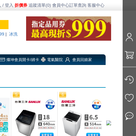
 / 登入
折價券
追蹤清單(0)
會員中心
訂單查詢
客服中心
99
|
冰洗
燦坤會員開卡/綁卡
電氣醫院
會員回娘家
5
6
7