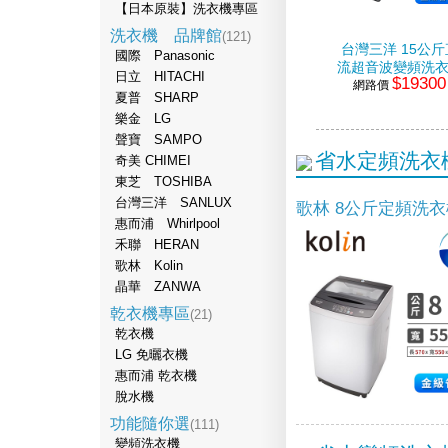
【日本原裝】洗衣機專區
洗衣機 品牌館
(121)
台灣三洋 15公斤
國際 Panasonic
流超音波變頻洗
日立 HITACHI
$19300
網路價
夏普 SHARP
樂金 LG
聲寶 SAMPO
省水定頻洗衣
奇美 CHIMEI
東芝 TOSHIBA
台灣三洋 SANLUX
歌林 8公斤定頻洗衣
惠而浦 Whirlpool
禾聯 HERAN
歌林 Kolin
晶華 ZANWA
乾衣機專區
(21)
乾衣機
LG 免曬衣機
惠而浦 乾衣機
脫水機
功能隨你選
(111)
變頻洗衣機