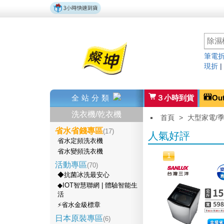
筆電折
現折
全站分類
３小時到貨
Ou
洗衣機/乾衣機
首頁
>
大型家電/
省水省錢專區
(17)
人氣好評
省水定頻洗衣機
省水變頻洗衣機
1
活動專區
(70)
◆抗菌冰洗最安心
◆IOT智慧聯網 | 體驗智能生
活
⚡省水金級標章
日本原裝專區
(6)