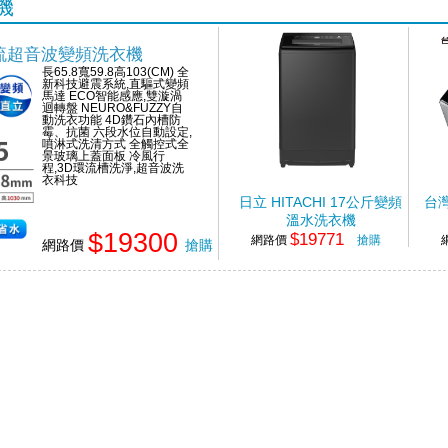
機
直流超音波變頻洗衣機
長65.8寬59.8高103(CM) 全
新科技避震系統,直驅式變頻
馬達 ECO智能感應,雙漩渦
迴轉盤 NEURO&FUZZY自
動洗衣功能 4D鑽石內槽防
霉、抗菌 六段水位自動設定,
噴淋式洗清方式 全觸控式全
景玻璃上蓋面板 冷風行
程,3D環流槽洗淨,超音波洗
衣科技
日立 HITACHI 17公斤變頻
台
溫水洗衣機
$19300
$19771
網路價
搶購
網路價
搶購