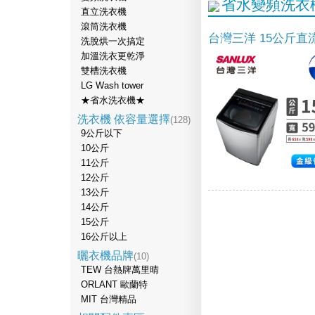
省水變頻洗衣
直立洗衣機
滾筒洗衣機
台灣三洋 15公斤
洗脫烘一次搞定
加溫洗衣更乾淨
雙槽洗衣機
LG Wash tower
★省水洗衣機★
洗衣機 依容量選擇
(128)
9公斤以下
10公斤
11公斤
12公斤
13公斤
14公斤
15公斤
16公斤以上
曬衣機品牌
(10)
TEW 台熱牌萬里晴
ORLANT 歐蘭特
MIT 台灣精品