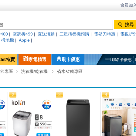
會員加入
400
|
空調折499
|
直送活動
|
三星摺疊機預購
|
電鬍刀特惠
|
電視折9
|
掃地機
|
Apple
|
tlet特賣
家電精選
刷卡優惠
聯名卡優惠
季節專區
>
洗衣機/乾衣機
>
省水省錢專區
2
3
4