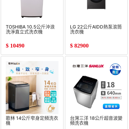
TOSHIBA 10.5公斤沖浪
LG 22公斤AIDD熱泵滾筒
洗淨直立式洗衣機
洗衣機
$
10490
$
82900
歌林 14公斤窄身定頻洗衣
台灣三洋 18公斤超音波變
機
頻洗衣機