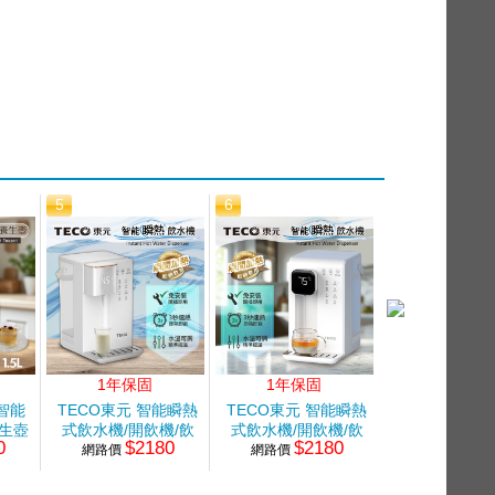
5
6
7
1年保固
1年保固
 智能
TECO東元 智能瞬熱
TECO東元 智能瞬熱
象印 5L超級
生壺
式飲水機/開飲機/飲
式飲水機/開飲機/飲
溫熱水
0
$2180
$2180
$72
網路價
水機
網路價
水機
網路價