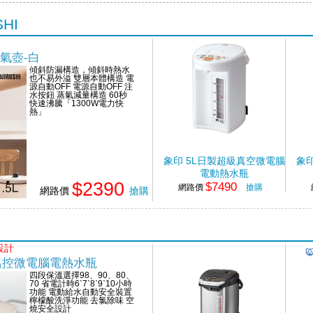
HI
電氣壺-白
傾斜防漏構造，傾斜時熱水
也不易外溢 雙層本體構造 電
源自動OFF 電源自動OFF 注
水按鈕 蒸氣減量構造 60秒
快速沸騰「1300W電力快
熱」
象印 5L日製超級真空微電腦
象
電動熱水瓶
$2390
$7490
網路價
搶購
網路價
搶購
設計
4段溫控微電腦電熱水瓶
四段保溫選擇98、90、80、
70 省電計時6ˋ7ˋ8ˋ9ˋ10小時
功能 電動給水自動安全裝置
檸檬酸洗淨功能 去氯除味 空
燒安全設計