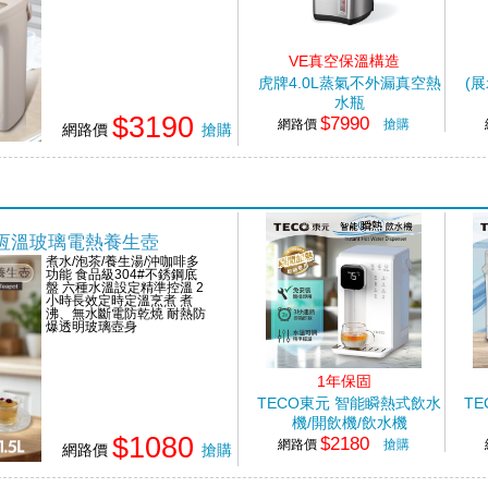
VE真空保溫構造
虎牌4.0L蒸氣不外漏真空熱
(展
水瓶
$3190
$7990
網路價
搶購
網路價
搶購
能恆溫玻璃電熱養生壺
煮水/泡茶/養生湯/沖咖啡多
功能 食品級304#不銹鋼底
盤 六種水溫設定精準控溫 2
小時長效定時定溫烹煮 煮
沸、無水斷電防乾燒 耐熱防
爆透明玻璃壺身
1年保固
TECO東元 智能瞬熱式飲水
T
機/開飲機/飲水機
$1080
$2180
網路價
搶購
網路價
搶購