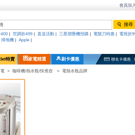
會員加入
400
|
空調折499
|
直送活動
|
三星摺疊機預購
|
電鬍刀特惠
|
電視折9
|
掃地機
|
Apple
|
tlet特賣
家電精選
刷卡優惠
聯名卡優惠
家電
>
咖啡機/熱水瓶/快煮壺
>
電熱水瓶品牌