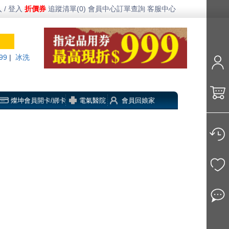
 / 登入
折價券
追蹤清單(0)
會員中心
訂單查詢
客服中心
99
|
冰洗
燦坤會員開卡/綁卡
電氣醫院
會員回娘家