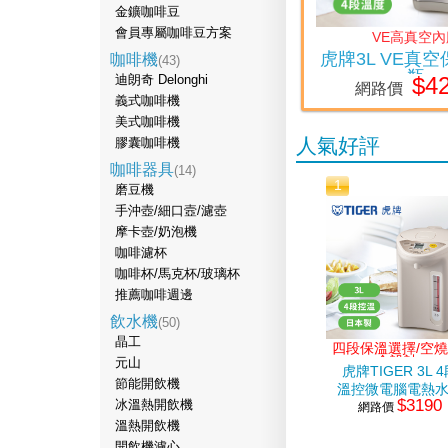
金鑛咖啡豆
會員專屬咖啡豆方案
VE高真空內
虎牌3L VE真
咖啡機
(43)
瓶
$4
迪朗奇 Delonghi
網路價
義式咖啡機
美式咖啡機
人氣好評
膠囊咖啡機
咖啡器具
(14)
1
磨豆機
手沖壺/細口壼/濾壺
摩卡壺/奶泡機
咖啡濾杯
咖啡杯/馬克杯/玻璃杯
推薦咖啡週邊
飲水機
(50)
晶工
四段保溫選擇/空
全設計
元山
虎牌TIGER 3L 
節能開飲機
溫控微電腦電熱
$3190
冰溫熱開飲機
網路價
溫熱開飲機
開飲機濾心