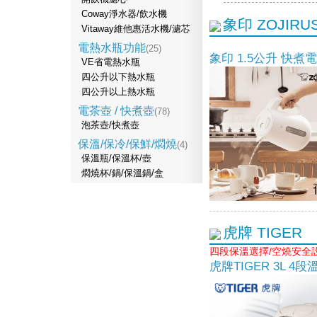
Coway淨水器/飲水機
象印 ZOJIRUS
Vitaway維他惠活水機/濾芯
電熱水瓶功能
(25)
象印 1.5公升 快煮
VE省電熱水瓶
四公升以下熱水瓶
四公升以上熱水瓶
電茶壺 / 快煮壺
(78)
泡茶壺/快煮壺
保溫/保冷/保鮮/燜燒
(4)
保溫瓶/保溫杯/壺
燜燒杯/鍋/保溫鍋/盒
虎牌 TIGER
四段保溫選擇/空燒安全
虎牌TIGER 3L 