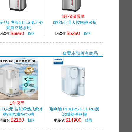
4段保溫選擇
示品) 虎牌4.0L蒸氣不外
虎牌5公升大按鈕熱水瓶
漏真空熱水瓶
$6990
$5290
網路價
搶購
網路價
搶購
查看本類所有商品
1年保固
ECO東元 智能瞬熱式飲水
飛利浦 PHILIPS 5.3L RO製
機/開飲機/飲水機
冰瞬熱淨飲機
$2180
$14900
網路價
搶購
網路價
搶購