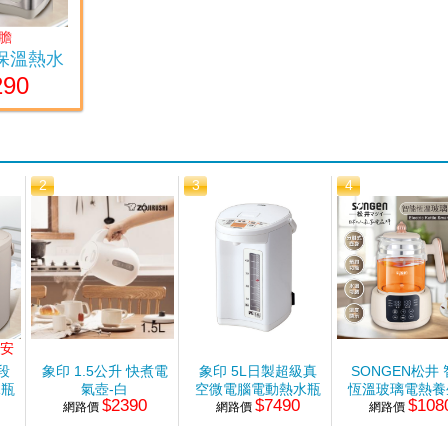
膽
空保溫熱水
290
2
3
4
燒安
4段
象印 1.5公升 快煮電
象印 5L日製超級真
SONGEN松井
水瓶
氣壺-白
空微電腦電動熱水瓶
恆溫玻璃電熱養
$2390
$7490
$108
網路價
網路價
網路價