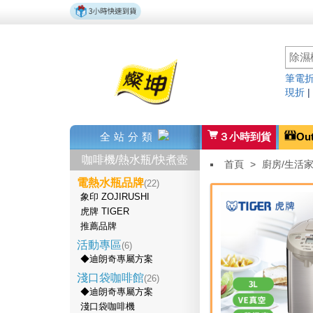
筆電折
現折
全站分類
３小時到貨
Ou
咖啡機/熱水瓶/快煮壺
首頁
>
廚房/生活
電熱水瓶品牌
(22)
象印 ZOJIRUSHI
虎牌 TIGER
推薦品牌
活動專區
(6)
◆迪朗奇專屬方案
淺口袋咖啡館
(26)
◆迪朗奇專屬方案
淺口袋咖啡機