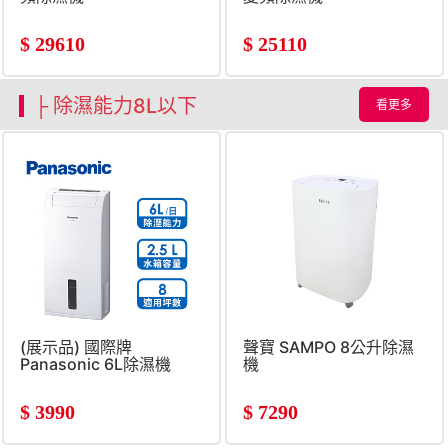
$
29610
$
25110
├ 除濕能力8L以下
看更多
(展示品) 國際牌
聲寶 SAMPO 8公升除濕
Panasonic 6L除濕機
機
$
3990
$
7290