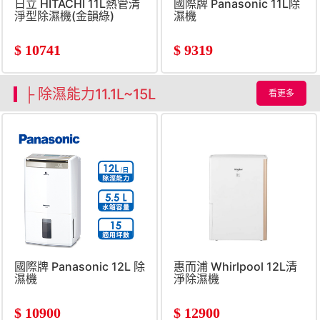
日立 HITACHI 11L熱管清
國際牌 Panasonic 11L除
淨型除濕機(金韻綠)
濕機
$
10741
$
9319
├ 除濕能力11.1L~15L
看更多
國際牌 Panasonic 12L 除
惠而浦 Whirlpool 12L清
濕機
淨除濕機
$
10900
$
12900