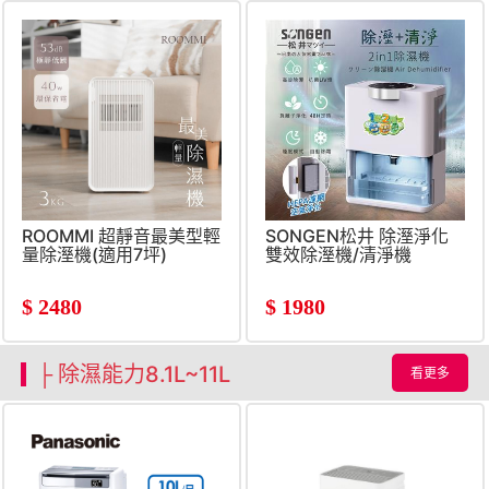
ROOMMI 超靜音最美型輕
SONGEN松井 除溼淨化
量除溼機(適用7坪)
雙效除溼機/清淨機
$
2480
$
1980
├ 除濕能力8.1L~11L
看更多