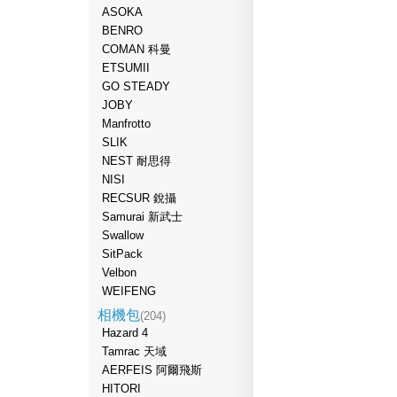
ASOKA
BENRO
COMAN 科曼
ETSUMII
GO STEADY
JOBY
Manfrotto
SLIK
NEST 耐思得
NISI
RECSUR 銳攝
Samurai 新武士
Swallow
SitPack
Velbon
WEIFENG
相機包
(204)
Hazard 4
Tamrac 天域
AERFEIS 阿爾飛斯
HITORI