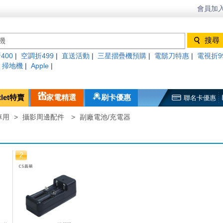
會員加入
400
|
空調折499
|
直送活動
|
三星摺疊機預購
|
電鬍刀特惠
|
電視折9
|
掃地機
|
Apple
|
tlet特賣
家電精選
刷卡優惠
聯名卡優惠
車用
>
攝影周邊配件
>
副廠電池/充電器
2