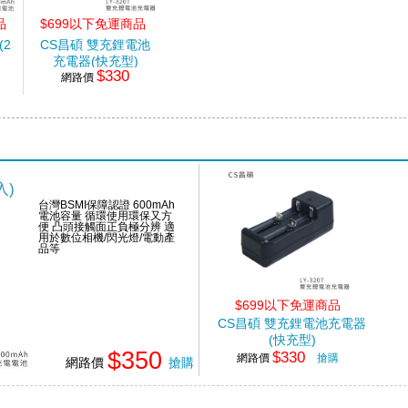
品
$699以下免運商品
(2
CS昌碩 雙充鋰電池
充電器(快充型)
$330
網路價
入)
台灣BSMI保障認證 600mAh
電池容量 循環使用環保又方
便 凸頭接觸面正負極分辨 適
用於數位相機/閃光燈/電動產
品等
$699以下免運商品
CS昌碩 雙充鋰電池充電器
(快充型)
$350
$330
網路價
搶購
網路價
搶購