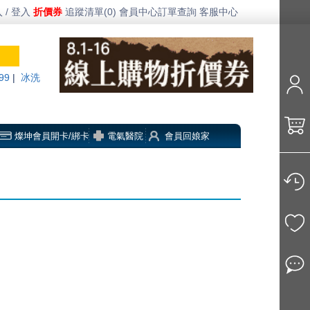
 / 登入
折價券
追蹤清單(0)
會員中心
訂單查詢
客服中心
99
|
冰洗
燦坤會員開卡/綁卡
電氣醫院
會員回娘家