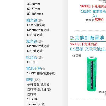
46-58mm
$699以下免運商
62-77mm
CS昌碩 充電電池
82-105mm↑
入)
$350
偏光鏡
網路價
(26)
HOYA偏光鏡
Manfrotto偏光鏡
NISI偏光鏡
其他副廠電池
減光鏡
(18)
$699以下免運商品
Manfrotto減光鏡
CS昌碩 充電電池(2
NISI減光鏡
鏡頭蓋
(15)
CBINC
電池手把
(4)
SONY 原廠電池手把
腳架
(120)
手持雲台/穩定器
自拍棒(藍牙遙控)
自拍棒
SEAJIC
Tamrac 天域