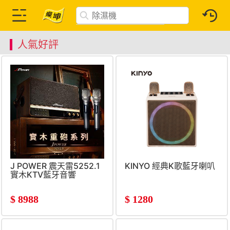
人氣好評
J POWER 震天雷5252.1
KINYO 經典K歌藍牙喇叭
實木KTV藍牙音響
$
8988
$
1280