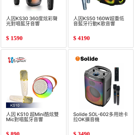
人因KS30 360度炫彩聲
人因KS50 160W超重低
光對唱藍牙音響
音藍牙行動K歌音響
$
1590
$
4190
人因 KS10 超Mini酷炫雙
Solide SOL-602多用途卡
Mic對唱藍牙音響
拉OK擴音機
$
890
$
3490