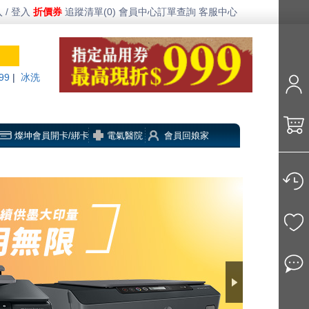
 / 登入
折價券
追蹤清單(0)
會員中心
訂單查詢
客服中心
99
|
冰洗
燦坤會員開卡/綁卡
電氣醫院
會員回娘家