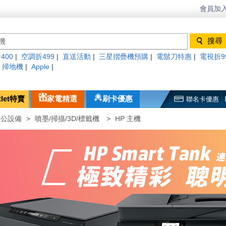
會員加入
400
|
空調折499
|
直送活動
|
三星摺疊機預購
|
電鬍刀特惠
|
電視折9
|
掃地機
|
Apple
|
tlet特賣
家電精選
刷卡優惠
聯名卡優惠
辦公設備
>
噴墨/掃描/3D/標籤機
>
HP 主機