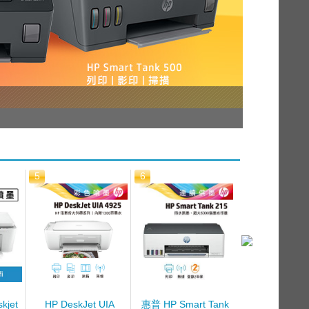
5
6
7
kjet
HP DeskJet UIA
惠普 HP Smart Tank
惠普 HP Smart