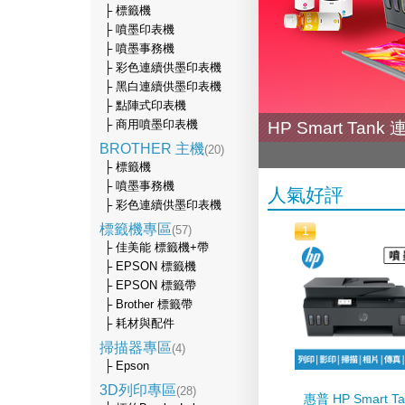
├ 標籤機
├ 噴墨印表機
├ 噴墨事務機
├ 彩色連續供墨印表機
├ 黑白連續供墨印表機
├ 點陣式印表機
├ 商用噴墨印表機
HP Smart Ta
BROTHER 主機
(20)
├ 標籤機
├ 噴墨事務機
人氣好評
├ 彩色連續供墨印表機
標籤機專區
(57)
1
├ 佳美能 標籤機+帶
├ EPSON 標籤機
├ EPSON 標籤帶
├ Brother 標籤帶
├ 耗材與配件
掃描器專區
(4)
├ Epson
3D列印專區
(28)
惠普 HP Smart Ta