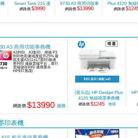
務機
Smart Tank 215 連
9730 A3 商用功能事
Plus 4120 無
$3990
$13990
$124
續供墨印表機
網路價
網路價
務機
網路價
事務機
+Microsoft 365
Personal 個人版一
年盒裝
o 9730 A3 商用功能事務機
A3列印、A3影印、掃描 P3
列印色彩廣域度提升25% 最
高支援A3(11x17英吋)無邊
界列印 連線雲端平台，進行
雲端儲存列印 適用墨水
HP937黑/彩
(展示品) HP Deskjet Plus
HP
4120 無線噴墨事務機
$13990
$1245
網路價
搶購
網路價
搶購
供墨印表機
ank 615 相片連供事務機