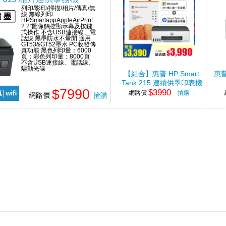
列印/影印/掃描/相片/傳真/無
線 無線列印
HPSmartappAppleAirPrint
2.2"圖像觸控顯示幕及按鍵
式操作 不含USB連接線、電
話線 黑墨防水不暈開 適用
GT53&GT52墨水 PC收發傳
真功能 黑色列印量：6000
頁；彩色列印量：8000頁
不含USB連接線、電話線、
驅動光碟
【組合】惠普 HP Smart
惠普 
Tank 215 連續供墨印表機
$7990
$3990
+Microsoft 365 Personal 個
網路價
搶購
網路價
搶購
人版一年盒裝