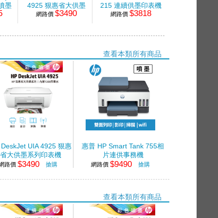
線噴墨
4925 狠惠省大供墨
215 連續供墨印表機
520 相片連
5
$3490
$3818
$50
網路價
系列印表機
網路價
網路價
查看本類所有商品
 DeskJet UIA 4925 狠惠
惠普 HP Smart Tank 755相
省大供墨系列印表機
片連供事務機
$3490
$9490
網路價
搶購
網路價
搶購
查看本類所有商品