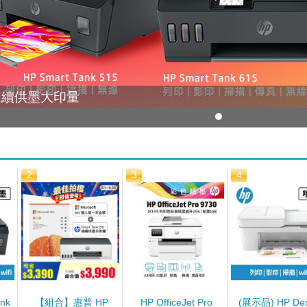
nk 連續供墨大印量
2
3
4
nk
【組合】惠普 HP
HP OfficeJet Pro
(展示品) HP Des