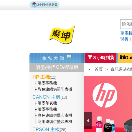
筆電折
現折
全站分類
３小時到貨
Ou
噴墨/掃描/3D/標籤機
首頁
>
資訊週邊/
HP 主機
(11)
├ 噴墨事務機
├ 彩色連續供墨印表機
CANON 主機
(13)
├ 噴墨印表機
├ 噴墨事務機
├ 彩色連續供墨印表機
├ 商用連續供墨印表機
EPSON 主機
(26)