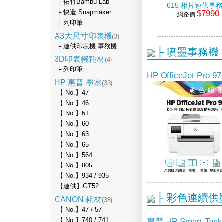
├ 拓竹Bambu Lab
615 相片連供事
$7990
├ 快造 Snapmaker
網路價
├ 列印筆
A3大尺寸印表機
(3)
├ 連供印表機.事務機
├ 噴墨事務機
3D印表機耗材
(4)
├ 列印筆
HP OfficeJet Pr
HP 惠普 墨水
(33)
【 No.】47
【 No.】46
【 No.】61
【 No.】60
【 No.】63
【 No.】65
【 No.】564
【 No.】905
【 No.】934 / 935
【連供】GT52
├ 彩色連續
CANON 耗材
(38)
【 No.】47 / 57
惠普 HP Smart T
【 No.】740 / 741