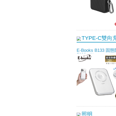
TYPE-C雙向
E-Books B133
5000mAh
照明