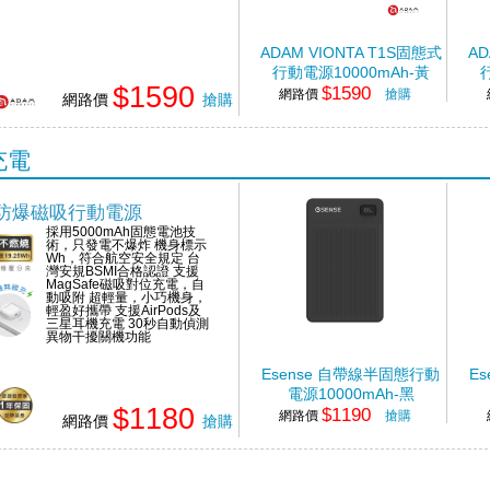
ADAM VIONTA T1S固態式
AD
行動電源10000mAh-黃
$1590
$1590
網路價
搶購
網路價
搶購
充電
 固態防爆磁吸行動電源
採用5000mAh固態電池技
術，只發電不爆炸 機身標示
Wh，符合航空安全規定 台
灣安規BSMI合格認證 支援
MagSafe磁吸對位充電，自
動吸附 超輕量，小巧機身，
輕盈好攜帶 支援AirPods及
三星耳機充電 30秒自動偵測
異物干擾關機功能
Esense 自帶線半固態行動
E
電源10000mAh-黑
$1180
$1190
網路價
搶購
網路價
搶購