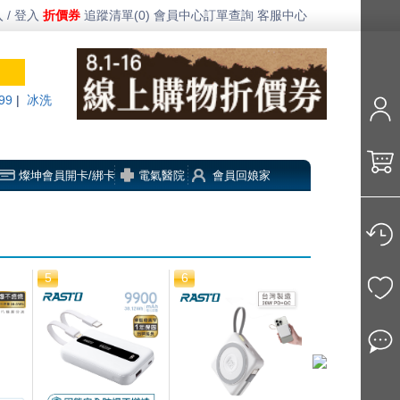
 / 登入
折價券
追蹤清單(0)
會員中心
訂單查詢
客服中心
99
|
冰洗
燦坤會員開卡/綁卡
電氣醫院
會員回娘家
5
6
7