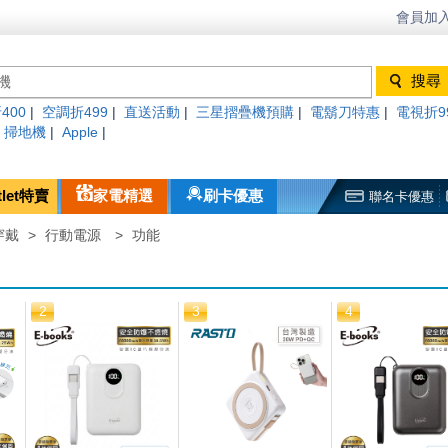
會員加入
400
|
空調折499
|
直送活動
|
三星摺疊機預購
|
電鬍刀特惠
|
電視折9
|
掃地機
|
Apple
|
tlet特賣
家電精選
刷卡優惠
聯名卡優惠
穿戴
>
行動電源
>
功能
2
3
4