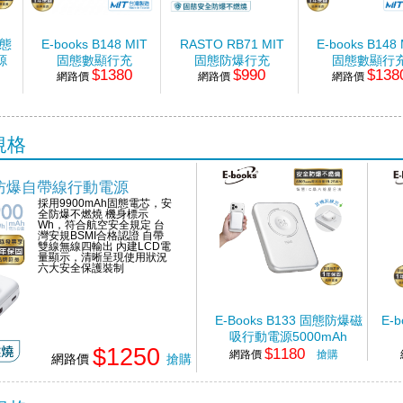
固態
E-books B148 MIT
RASTO RB71 MIT
E-books B148 
源
固態數顯行充
固態防爆行充
固態數顯行
$1380
$990
$138
10000mAh-白
網路價
5000mAh-奶茶
網路價
10000mAh-
網路價
規格
固態防爆自帶線行動電源
採用9900mAh固態電芯，安
全防爆不燃燒 機身標示
Wh，符合航空安全規定 台
灣安規BSMI合格認證 自帶
雙線無線四輸出 內建LCD電
量顯示，清晰呈現使用狀況
六大安全保護裝制
E-Books B133 固態防爆磁
E-
吸行動電源5000mAh
$1250
$1180
網路價
搶購
網路價
搶購