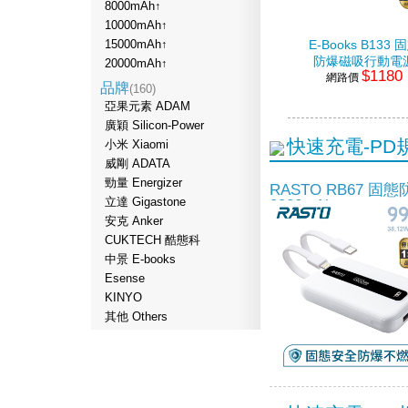
8000mAh↑
10000mAh↑
15000mAh↑
E-Books B133 
防爆磁吸行動電
20000mAh↑
$1180
網路價
5000mAh
品牌
(160)
亞果元素 ADAM
廣穎 Silicon-Power
快速充電-PD
小米 Xiaomi
威剛 ADATA
勁量 Energizer
RASTO RB67 
立達 Gigastone
9900mAh
安克 Anker
CUKTECH 酷態科
中景 E-books
Esense
KINYO
其他 Others