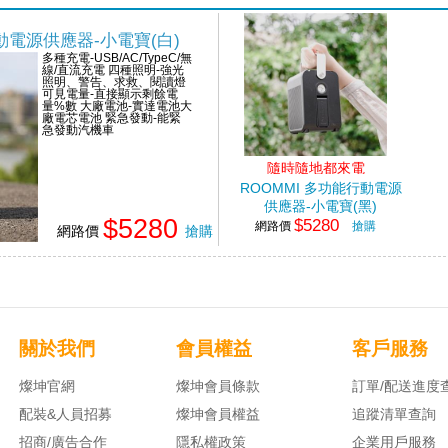
行動電源供應器-小電寶(白)
多種充電-USB/AC/TypeC/無
線/直流充電 四種照明-強光
照明、警告、求救、閱讀燈
可見電量-直接顯示剩餘電
量%數 大廠電池-實達電池大
廠電芯電池 緊急發動-能緊
急發動汽機車
隨時隨地都來電
ROOMMI 多功能行動電源
供應器-小電寶(黑)
$5280
$5280
網路價
搶購
網路價
搶購