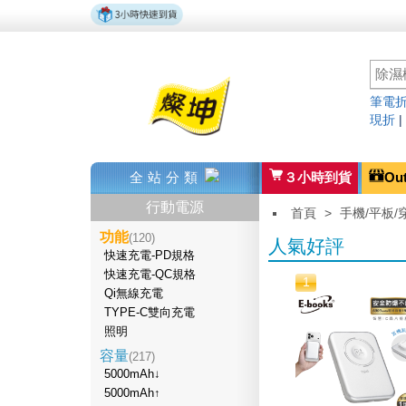
筆電折
現折
全站分類
３小時到貨
Ou
行動電源
首頁
>
手機/平板/
功能
(120)
人氣好評
快速充電-PD規格
快速充電-QC規格
1
Qi無線充電
TYPE-C雙向充電
照明
容量
(217)
5000mAh↓
5000mAh↑