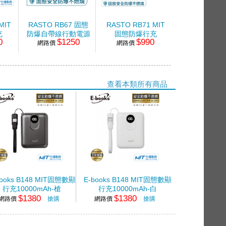
MIT
RASTO RB67 固態
RASTO RB71 MIT
ADAM VIONT
充
防爆自帶線行動電源
固態防爆行充
固態式行動
0
$1250
$990
$15
槍
網路價
9900mAh
5000mAh-白灰
網路價
10000mA
網路價
查看本類所有商品
books B148 MIT固態數顯
E-books B148 MIT固態數顯
行充10000mAh-槍
行充10000mAh-白
$1380
$1380
網路價
搶購
網路價
搶購