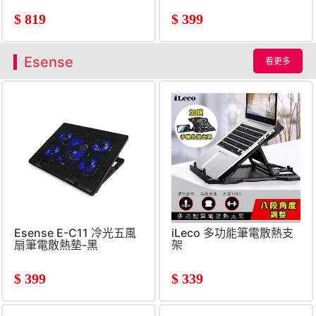
$
819
$
399
Esense
看更多
Esense E-C11 冷光五風
iLeco 多功能筆電散熱支
扇筆電散熱墊-黑
架
$
399
$
339