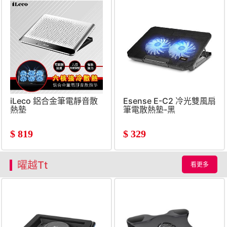
iLeco 鋁合金筆電靜音散
Esense E-C2 冷光雙風扇
熱墊
筆電散熱墊-黑
$
819
$
329
曜越Tt
看更多