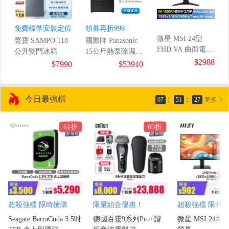
免費標準安裝定位
領券再折999
微星 MSI 24型
聲寶 SAMPO 118
國際牌 Panasonic
FHD VA 曲面電競
公升雙門冰箱
15公斤熱泵除濕式
螢幕
$2988
滾筒洗衣機
8
$7990
$53910
(1920x1080/240Hz/1ms
今日最強檔
:
:
07
51
26
更多
61折
69折
超殺強檔 限時搶購
限量組合優惠！
超殺強檔 限時
Seagate BarraCuda 3.5吋
德國百靈9系列Pro+諧
微星 MSI 24型 