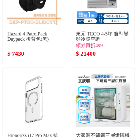
Hazard 4 PatrolPack
東元 TECO 4-5坪 窗型變
Daypack 後背包(黑)
頻冷暖空調
領券再折499
$ 7430
$ 21400
Hipporizz i17 Pro Max 抗
大家源不鏽鋼三層烘碗機