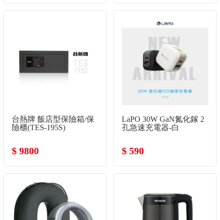
台熱牌 飯店型保險箱/保
LaPO 30W GaN氮化鎵 2
險櫃(TES-195S)
孔急速充電器-白
$ 9800
$ 590