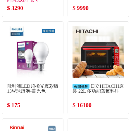
內附32G記憶卡
$ 3290
$ 9990
飛利浦LED超極光真彩版
日立HITACHI原
夜間偷殺
13W球燈泡-晝光色
裝 22L 多功能蒸氣料理
爐
$ 175
$ 16100