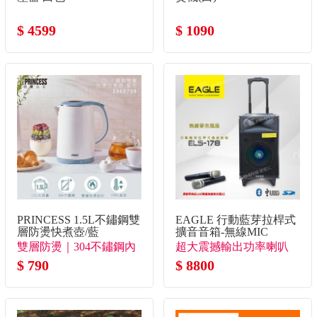
$ 4599
$ 1090
PRINCESS 1.5L不鏽鋼雙
EAGLE 行動藍芽拉桿式
層防燙快煮壺/藍
擴音音箱-無線MIC
雙層防燙｜304不鏽鋼內
超大震撼輸出功率喇叭
膽
$ 790
到哪裡都聽得到
$ 8800