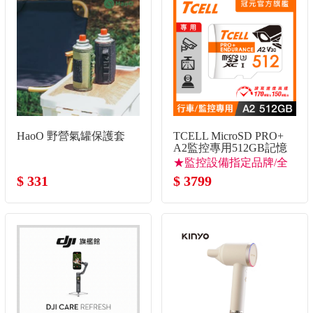
HaoO 野營氣罐保護套
TCELL MicroSD PRO+
A2監控專用512GB記憶
卡
★監控設備指定品牌/全
$ 331
新改版速度大升級
$ 3799