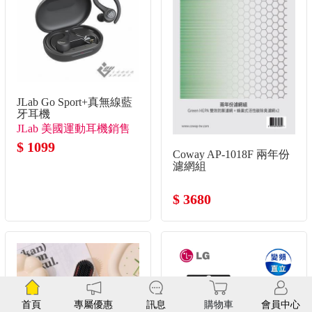
JLab Go Sport+真無線藍
牙耳機
JLab 美國運動耳機銷售
冠軍!
$ 1099
Coway AP-1018F 兩年份
濾網組
$ 3680
首頁
專屬優惠
訊息
購物車
會員中心