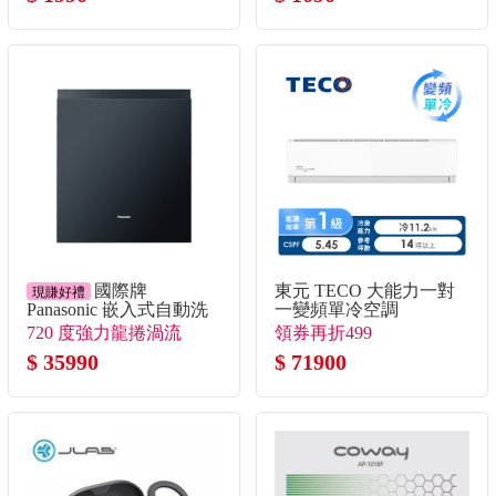
國際牌
東元 TECO 大能力一對
現賺好禮
Panasonic 嵌入式自動洗
一變頻單冷空調
碗機
720 度強力龍捲渦流
領券再折499
$ 35990
$ 71900