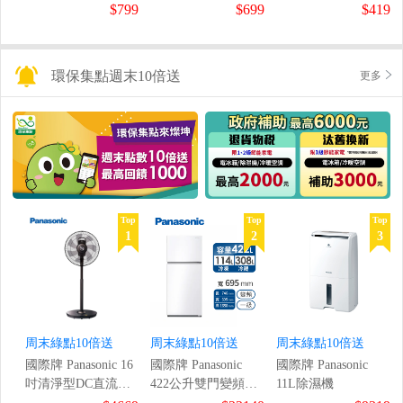
鼠組
$799
$699
$419
環保集點週末10倍送
更多
Top
Top
Top
1
2
3
周末綠點10倍送
周末綠點10倍送
周末綠點10倍送
國際牌 Panasonic 16
國際牌 Panasonic
國際牌 Panasonic
吋清淨型DC直流風
422公升雙門變頻冰
11L除濕機
扇
箱