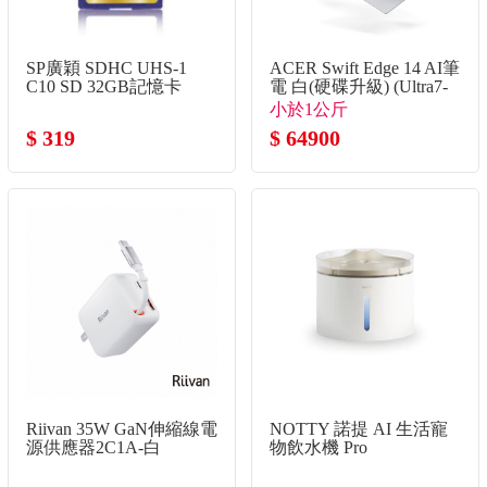
SP廣穎 SDHC UHS-1
ACER Swift Edge 14 AI筆
C10 SD 32GB記憶卡
電 白(硬碟升級) (Ultra7-
355/32G/2TB SSD/W11)
小於1公斤
$ 319
$ 64900
Riivan 35W GaN伸縮線電
NOTTY 諾提 AI 生活寵
源供應器2C1A-白
物飲水機 Pro