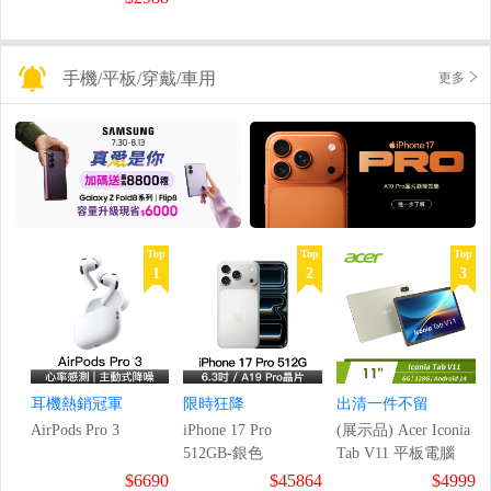
手機/平板/穿戴/車用
更多
Top
Top
Top
1
2
3
耳機熱銷冠軍
限時狂降
出清一件不留
AirPods Pro 3
iPhone 17 Pro
(展示品) Acer Iconia
512GB-銀色
Tab V11 平板電腦
$6690
$45864
$4999