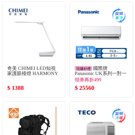
奇美 CHIMEI LED知視
國際牌
現賺好禮
家護眼檯燈 HARMONY
Panasonic UK系列一對一
變頻單冷空調
領券再折499
$ 1388
$ 25560