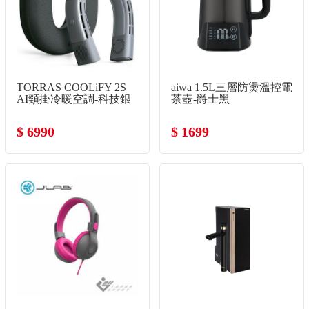
TORRAS COOLiFY 2S
aiwa 1.5L三層防燙溫控電
AI頸掛冷暖空調-科技銀
茶壺-爵士黑
$ 6990
$ 1699