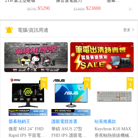
2TB 桌上型硬碟
振音波電鬍刀
螢幕
(1920x1080/144H
$5290
$23888
$8790
$34888
$299
電腦/資訊周邊
更多
Top
Top
Top
1
2
3
螢幕熱銷王
護眼電競首選
站長推薦款
微星 MSI 24" FHD
華碩 ASUS 27型
Keychron K10 MAX
Rapid IPS 平面電競
FHD IPS 護眼電競
香蕉軸熱插拔機械鍵