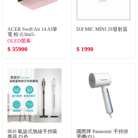
ACER Swift Air 14 AI筆
DJI MIC MINI 2S發射器
電 粉 (Ultra5-
125H/32G/512G
OLED螢幕
SSD/W11)
$ 35900
$ 1990
IRIS 氣旋式無線手持吸
國際牌 Panasonic 手持掛
塵器 白色
燙機(白)