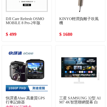
DJI Care Refresh OSMO
KINYO輕潤負離子吹風
MOBILE 8 Pro-2年版
機
$ 499
$ 1680
快譯通Abee 高畫質GPS
三星 SAMSUNG 32型 AI
行車記錄器
M7 4K智慧聯網螢幕 白
(HDR10/5W喇叭*2/VA)