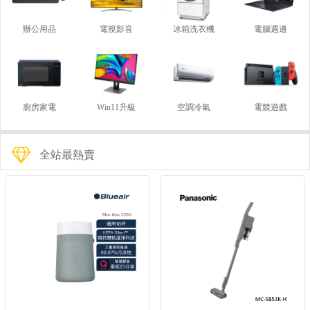
辦公用品
電視影音
冰箱洗衣機
電腦週邊
廚房家電
Win11升級
空調冷氣
電競遊戲
全站最熱賣