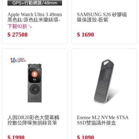
Apple Watch Ultra 3 49mm
SAMSUNG S26 矽膠磁
黑色鈦/原色鈦米蘭錶環-
吸保護殼-藍紫
L
下殺92折↘
$ 27508
$ 1690
人因DR20彩色大螢幕觸
Esense M.2 NVMe STSA
控數位降噪無損錄音筆
SSD雙協議外接盒
$ 1990
$ 1090