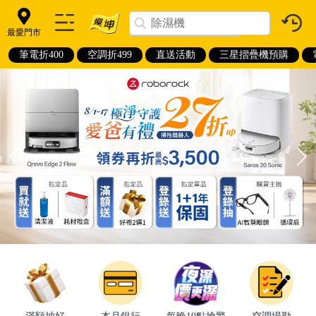
最愛門市
筆電折400
空調折499
直送活動
三星摺疊機預購