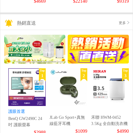
$4669
$22140
$9319
熱銷直送
更多
Top
Top
Top
1
2
3
護眼首選
JLab Go Sport+真無
禾聯 HWM-0452
BenQ GW2490C 24
線藍牙耳機
3.5Kg 全自動洗衣機
吋 護眼螢幕
$1099
$4990
$2988