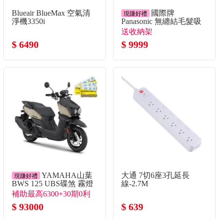
Blueair BlueMax 空氣清
國際牌
現賺好禮
淨機3350i
Panasonic 無纏結毛髮吸
塵器
送收納架
$ 6490
$ 9999
YAMAHA山葉
大通 7切6座3孔延長
現賺好禮
BWS 125 UBS碟煞 霧燈
線-2.7M
版 棕
補助最高6300+30期0利
率 送燦坤提貨券3千
$ 93000
$ 639