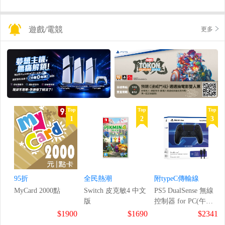
遊戲/電競
更多
Top
Top
Top
1
2
3
95折
全民熱潮
附typeC傳輸線
MyCard 2000點
Switch 皮克敏4 中文
PS5 DualSense 無線
版
控制器 for PC(午夜
黑)
$1900
$1690
$2341