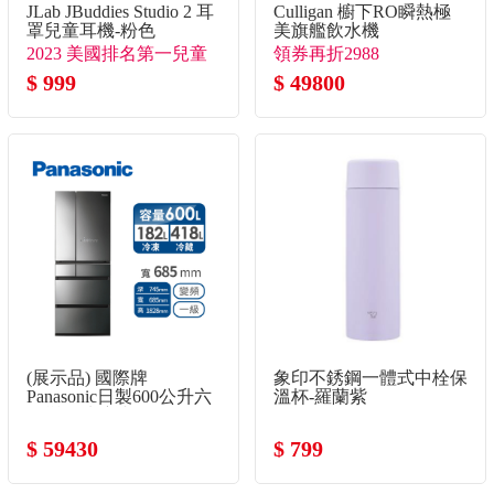
JLab JBuddies Studio 2 耳
Culligan 櫥下RO瞬熱極
罩兒童耳機-粉色
美旗艦飲水機
2023 美國排名第一兒童
領券再折2988
耳機品牌
$ 999
$ 49800
(展示品) 國際牌
象印不銹鋼一體式中栓保
Panasonic日製600公升六
溫杯-羅蘭紫
門變頻玻璃冰箱
$ 59430
$ 799