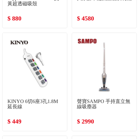
黃超透磁吸殼
$ 880
$ 4580
KINYO 6切6座3孔1.8M
聲寶SAMPO 手持直立無
延長線
線吸塵器
$ 449
$ 2990