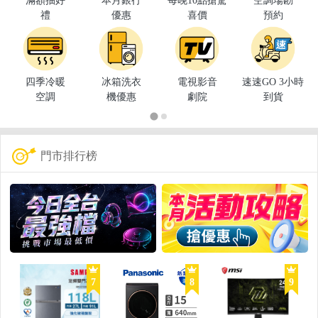
滿額抽好
本月銀行
每晚10點搶驚
空調場勘
禮
優惠
喜價
預約
四季冷暖
冰箱洗衣
電視影音
速速GO 3小時
空調
機優惠
劇院
到貨
門市排行榜
7
8
9