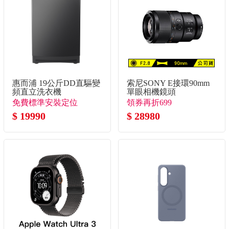
惠而浦 19公斤DD直驅變
索尼SONY E接環90mm
頻直立洗衣機
單眼相機鏡頭
免費標準安裝定位
領券再折699
$ 19990
$ 28980