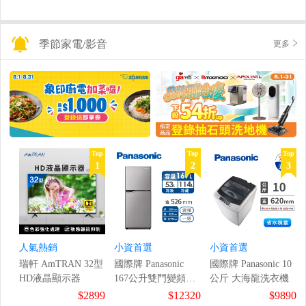
季節家電/影音
更多
Top
Top
Top
1
2
3
人氣熱銷
小資首選
小資首選
瑞軒 AmTRAN 32型
國際牌 Panasonic
國際牌 Panasonic 10
HD液晶顯示器
167公升雙門變頻冰
公斤 大海龍洗衣機
箱
$2899
$12320
$9890