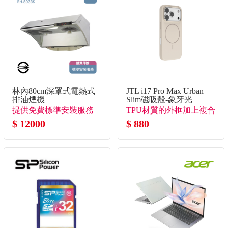
林內80cm深罩式電熱式
JTL i17 Pro Max Urban
排油煙機
Slim磁吸殼-象牙光
提供免費標準安裝服務
TPU材質的外框加上複合
$ 12000
背板
$ 880