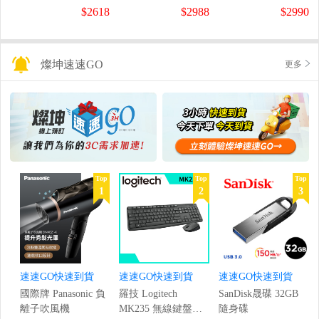
螢幕
螢幕
盤
$2618
$2988
$2990
(1920x1080/200Hz/0.5ms)
(120Hz/1920x1080/1ms)
燦坤速速GO
更多
Top
Top
Top
1
2
3
速速GO快速到貨
速速GO快速到貨
速速GO快速到貨
國際牌 Panasonic 負
羅技 Logitech
SanDisk晟碟 32GB
離子吹風機
MK235 無線鍵盤滑
隨身碟