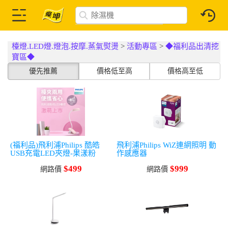
檯燈.LED燈.燈泡.按摩.蒸氣熨燙
>
活動專區
>
◆福利品出清挖
寶區◆
優先推薦
價格低至高
價格高至低
(福利品)飛利浦Philips 酷皓
飛利浦Philips WiZ連網照明 動
USB充電LED夾燈-果漾粉
作感應器
$499
$999
網路價
網路價