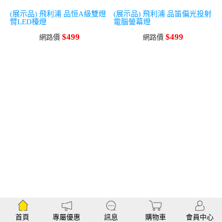
(展示品) 飛利浦 品恒A級雙燈
(展示品) 飛利浦 品笛偏光投射
臂LED檯燈
電腦螢幕燈
$499
$499
網路價
網路價
首頁
專屬優惠
訊息
購物車
會員中心